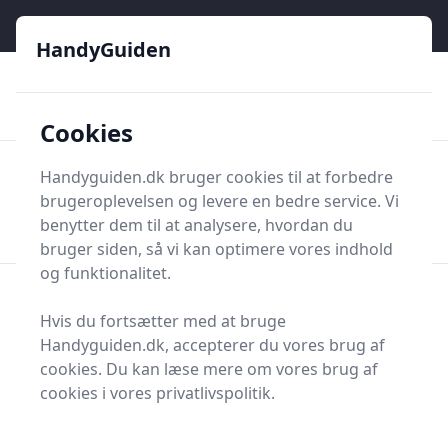
HandyGuiden - Din genvej til gør-det-selv og håndværkere
HandyGuiden
👌
🏆
De bedste priser
2.552 forskellige produkttyper
🛍️
🎖️
⭐⭐⭐⭐⭐
Tryg shopping
Mange kategorier
Cookies
HandyGuiden
Handyguiden.dk bruger cookies til at forbedre
Men
brugeroplevelsen og levere en bedre service. Vi
Søg nu
Søg nu
benytter dem til at analysere, hvordan du
bruger siden, så vi kan optimere vores indhold
og funktionalitet.
Forside
Renovering og Byggeri
Værktøj
Diverse værktøj
Arbejdstøj og -sikkerhed
Hvis du fortsætter med at bruge
Arbejdstøj og -sikkerhed
Handyguiden.dk, accepterer du vores brug af
cookies. Du kan læse mere om vores brug af
cookies i vores privatlivspolitik.