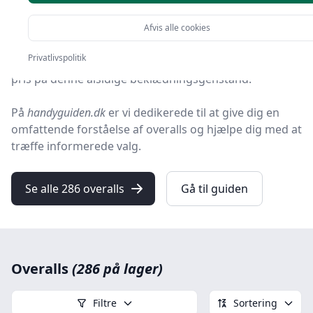
mode går hånd i hånd, står overalls som et
uundgåeligt ikon.
Afvis alle cookies
Privatlivspolitik
Fra arbejdspladsen til fritidsaktiviteter sætter mange
pris på denne alsidige beklædningsgenstand.
På
handyguiden.dk
er vi dedikerede til at give dig en
omfattende forståelse af overalls og hjælpe dig med at
træffe informerede valg.
Se alle 286 overalls
Gå til guiden
Overalls
(286 på lager)
Filtre
Sortering