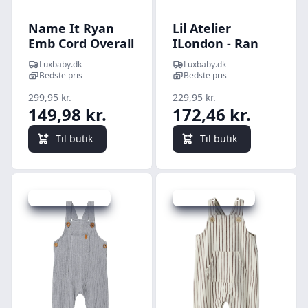
Name It Ryan
Lil Atelier
Emb Cord Overall
ILondon - Ran
- Island Fossil - 50
Loose Sweat
Luxbaby.dk
Luxbaby.dk
cm
Overall - Winter
Bedste pris
Bedste pris
Moss - 56 cm
299,95 kr.
229,95 kr.
149,98 kr.
172,46 kr.
Til butik
Til butik
Udsalg - spar 25 %
Udsalg - spar 25 %