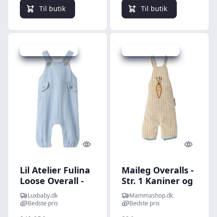
Til butik
Til butik
Udsalg - spar 50 %
Udsalg - spar 20 %
Quick look
Quick l
Lil Atelier Fulina
Maileg Overalls -
Loose Overall -
Str. 1 Kaniner og
Zen Blue - 56 cm
Harer
Luxbaby.dk
Mammashop.dk
Bedste pris
Bedste pris