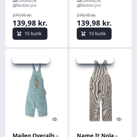
Luxbaby.dk
Luxbaby.dk
Gray - 50 cm
cm
Bedste pris
Bedste pris
279,95 kr.
279,95 kr.
139,98 kr.
139,98 kr.
Til butik
Til butik
Udsalg - spar 20 %
Udsalg - spar 25 %
Quick look
Quick l
Maileg Overalls -
Name It Nola -