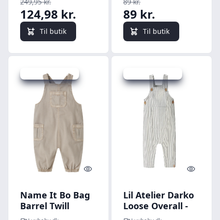
249,95 kr.
89 kr.
124,98 kr.
89 kr.
Til butik
Til butik
Udsalg - spar 50 %
Udsalg - spar 50 %
Quick look
Quick l
Name It Bo Bag
Lil Atelier Darko
Barrel Twill
Loose Overall -
Overall - Chateau
Coconut Milk - 56