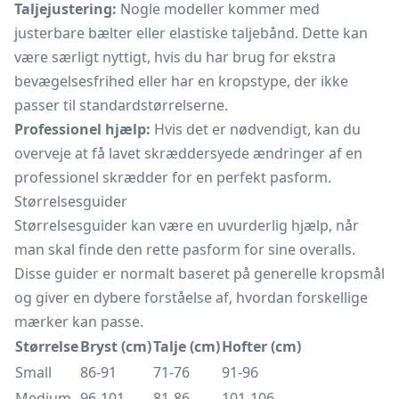
Taljejustering:
Nogle modeller kommer med
justerbare bælter eller elastiske taljebånd. Dette kan
være særligt nyttigt, hvis du har brug for ekstra
bevægelsesfrihed eller har en kropstype, der ikke
passer til standardstørrelserne.
Professionel hjælp:
Hvis det er nødvendigt, kan du
overveje at få lavet skræddersyede ændringer af en
professionel skrædder for en perfekt pasform.
Størrelsesguider
Størrelsesguider kan være en uvurderlig hjælp, når
man skal finde den rette pasform for sine overalls.
Disse guider er normalt baseret på generelle kropsmål
og giver en dybere forståelse af, hvordan forskellige
mærker kan passe.
Størrelse
Bryst (cm)
Talje (cm)
Hofter (cm)
Small
86-91
71-76
91-96
Medium
96-101
81-86
101-106