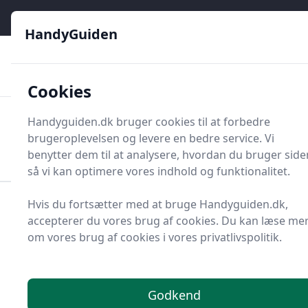
HandyGuiden - Din genvej til gør-det-selv og håndværkere
e menu
HandyGuiden
👌
🏆
De bedste priser
2.552 forskellige produkttyper
🛍️
🎖️
⭐⭐⭐⭐⭐
Tryg shopping
Mange kategorier
Cookies
HandyGuiden
Handyguiden.dk bruger cookies til at forbedre
Men
brugeroplevelsen og levere en bedre service. Vi
Søg nu
Søg nu
benytter dem til at analysere, hvordan du bruger side
så vi kan optimere vores indhold og funktionalitet.
Hvis du fortsætter med at bruge Handyguiden.dk,
Forside
Renovering og Byggeri
Værktøj
accepterer du vores brug af cookies. Du kan læse me
Diverse værktøj
Arbejdstøj og -sikkerhed
Overalls
om vores brug af cookies i vores privatlivspolitik.
Overalls - 286 på lager
Godkend
I en verden hvor praktisk beklædning og funktionel