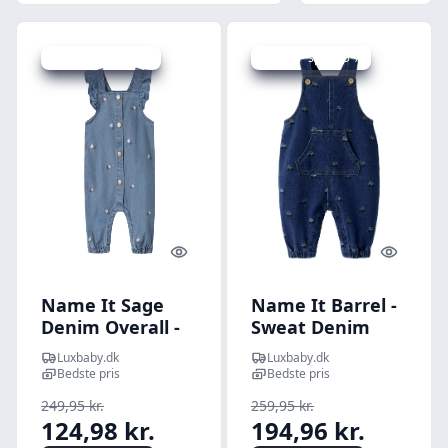
Udsalg - spar 50 %
Udsalg - spar 25 %
Quick look
Quick l
Name It Sage
Name It Barrel -
Denim Overall -
Sweat Denim
Denim
Overall - Dark
Luxbaby.dk
Luxbaby.dk
Blue/Flower Emb
Blue Denim - 56
Bedste pris
Bedste pris
- 50 cm
cm
249,95 kr.
259,95 kr.
124,98 kr.
194,96 kr.