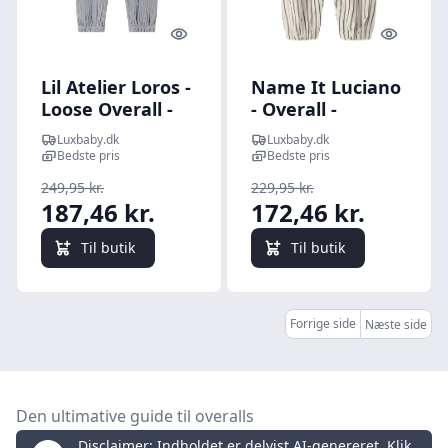
Quick look
Quick l
Lil Atelier Loros -
Name It Luciano
Loose Overall -
- Overall -
Sleet - 56 cm
Antique White -
Luxbaby.dk
Luxbaby.dk
56 cm
Bedste pris
Bedste pris
249,95 kr.
229,95 kr.
187,46 kr.
172,46 kr.
Til butik
Til butik
Forrige side
Næste side
Den ultimative guide til overalls
Disclaimer: Indholdet er delvist AI-genereret. Klik