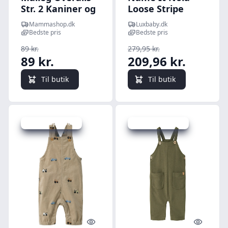
Str. 2 Kaniner og
Loose Stripe
Harer
Overall -
Mammashop.dk
Luxbaby.dk
White/Delicioso -
Bedste pris
Bedste pris
92 cm
89 kr.
279,95 kr.
89 kr.
209,96 kr.
Til butik
Til butik
Udsalg - spar 50 %
Udsalg - spar 25 %
Quick look
Quick l