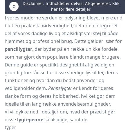
Disclaimer: Indholdet er delvist AI-genereret. Klik
her for flere detaljer
I vores moderne verden er belysning blevet mere end
blot en praktisk nødvendighed; det er en integreret
del af vores daglige liv og et alsidigt værktøj til både
hjemmet og professionel brug. Dette gælder især for
pencillygter
, der byder på en række unikke fordele,
som har gjort dem populære blandt mange brugere.
Denne guide er specifikt designet til at give dig en
grundig forståelse for disse snedige lyskilder, deres
funktioner og hvordan du bedst anvender og
vedligeholder dem.
Pennelygter
er kendt for deres
slanke form og deres holdbarhed, hvilket gør dem
ideelle til en lang række anvendelsesmuligheder.
Vi vil dykke ned i detaljer om, hvad der præcist gør
disse
lygtepenne
så alsidige, samt de
typer