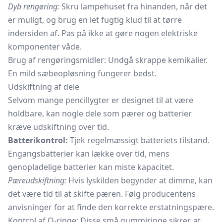
Dyb rengøring:
Skru lampehuset fra hinanden, når det
er muligt, og brug en let fugtig klud til at tørre
indersiden af. Pas på ikke at gøre nogen elektriske
komponenter våde.
Brug af rengøringsmidler: Undgå skrappe kemikalier.
En mild sæbeopløsning fungerer bedst.
Udskiftning af dele
Selvom mange pencillygter er designet til at være
holdbare, kan nogle dele som pærer og batterier
kræve udskiftning over tid.
Batterikontrol:
Tjek regelmæssigt batteriets tilstand.
Engangsbatterier kan lække over tid, mens
genopladelige batterier kan miste kapacitet.
Pæreudskiftning:
Hvis lyskilden begynder at dimme, kan
det være tid til at skifte pæren. Følg producentens
anvisninger for at finde den korrekte erstatningspære.
Kontrol af O-ringe: Disse små gummiringe sikrer, at