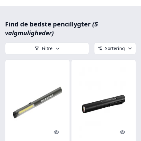
Find de bedste pencillygter
(5
valgmuligheder)
Filtre
Sortering
Quick look
Quick l