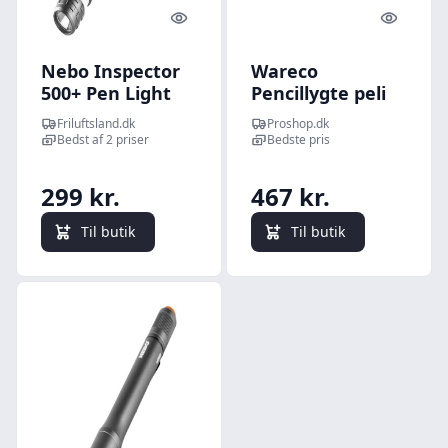
Quick look
Quick l
Nebo Inspector
Wareco
500+ Pen Light
Pencillygte peli
Rechargeable
1910 led, sort
Friluftsland.dk
Proshop.dk
Bedst af 2 priser
Bedste pris
299 kr.
467 kr.
Til butik
Til butik