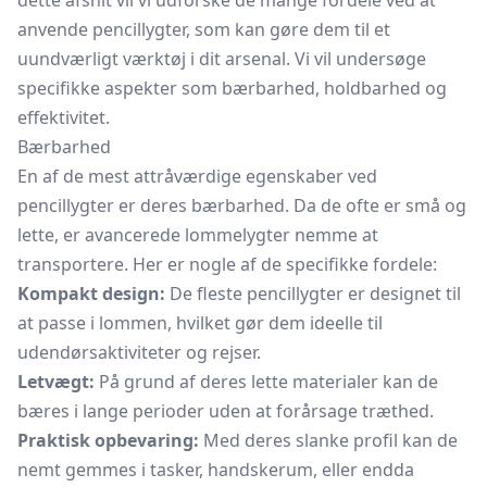
dette afsnit vil vi udforske de mange fordele ved at
anvende pencillygter, som kan gøre dem til et
uundværligt værktøj i dit arsenal. Vi vil undersøge
specifikke aspekter som bærbarhed, holdbarhed og
effektivitet.
Bærbarhed
En af de mest attråværdige egenskaber ved
pencillygter er deres bærbarhed. Da de ofte er små og
lette, er avancerede lommelygter nemme at
transportere. Her er nogle af de specifikke fordele:
Kompakt design:
De fleste pencillygter er designet til
at passe i lommen, hvilket gør dem ideelle til
udendørsaktiviteter og rejser.
Letvægt:
På grund af deres lette materialer kan de
bæres i lange perioder uden at forårsage træthed.
Praktisk opbevaring:
Med deres slanke profil kan de
nemt gemmes i tasker, handskerum, eller endda