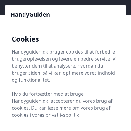
HandyGuiden - Din genvej til gør-det-selv og håndværkere
e menu
HandyGuiden
👌
🏆
De bedste priser
2.552 forskellige produkttyper
🛍️
🎖️
⭐⭐⭐⭐⭐
Tryg shopping
Mange kategorier
Cookies
HandyGuiden
Handyguiden.dk bruger cookies til at forbedre
Men
brugeroplevelsen og levere en bedre service. Vi
Søg nu
Søg nu
benytter dem til at analysere, hvordan du
bruger siden, så vi kan optimere vores indhold
og funktionalitet.
Forside
Renovering og Byggeri
Værktøj
Hvis du fortsætter med at bruge
Diverse værktøj
Arbejdstøj og -sikkerhed
Handyguiden.dk, accepterer du vores brug af
Pencillygte
cookies. Du kan læse mere om vores brug af
Find de bedste
cookies i vores privatlivspolitik.
pencillygter - 5