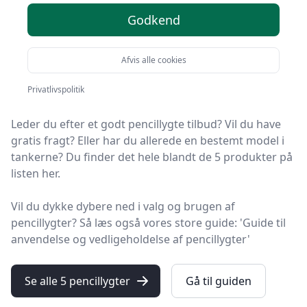
valgmuligheder
Godkend
På HandyGuiden finder du markedets bedste
Afvis alle cookies
pencillygter. Vi har udvalgt 5 produkter, så du nemt kan
finde det rigtige.
Privatlivspolitik
Leder du efter et godt pencillygte tilbud? Vil du have
gratis fragt? Eller har du allerede en bestemt model i
tankerne? Du finder det hele blandt de 5 produkter på
listen her.
Vil du dykke dybere ned i valg og brugen af
pencillygter? Så læs også vores store guide: 'Guide til
anvendelse og vedligeholdelse af pencillygter'
Se alle 5 pencillygter
Gå til guiden