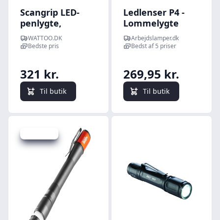
Scangrip LED-
Ledlenser P4 -
penlygte,
Lommelygte
genoplad.,
WATTOO.DK
Arbejdslamper.dk
150/200 lm
Bedste pris
Bedst af 5 priser
321 kr.
269,95 kr.
Til butik
Til butik
Spar -20 kr.