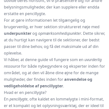
udvide deres horisont, vil vi præsentere dig for andre
belysningsmuligheder, der kan supplere eller endda
erstatte en pencillygte.
For at gøre informationen let tilgængelig og
brugervenlig, er hver sektion struktureret nøje med
underpunkter
og
opmærksomhedspunkter
. Dette sikrer,
at du hurtigt kan navigere til de sektioner, der bedst
passer til dine behov, og få det maksimale ud af din
oplevelse.
Vi håber, at denne guide vil fungere som en
uvurderlig
ressource
for både nybegyndere og eksperter inden for
området, og at den vil åbne dine øjne for de mange
muligheder, der findes inden for
anvendelse og
vedligeholdelse af pencillygter
.
Hvad er en pencillygte?
En
pencillygte
, ofte kaldet en lommelygte i mini-format,
er et kompakt og let oplysningsværktøj, der er ideel til