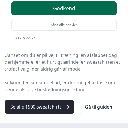
Godkend
Sweatshirts har længe været en fast bestanddel i
mange garderober verden over.
Afvis alle cookies
De tilbyder komfort, stil og funktionalitet i én praktisk
Privatlivspolitik
pakke.
Uanset om du er på vej til træning, en afslappet dag
derhjemme eller et hurtigt ærinde, er sweatshirten et
trofast valg, der aldrig går af mode.
Selvom den ser simpel ud, er der meget at lære om
denne alsidige beklædningsgenstand.
Se alle 1500 sweatshirts
Gå til guiden