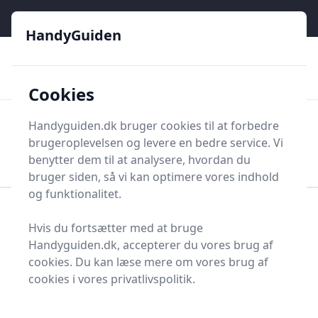
HandyGuiden - Din genvej til gør-det-selv og håndværkere
e menu
HandyGuiden
👌
🏆
De bedste priser
2.552 forskellige produkttyper
🛍️
🎖️
⭐⭐⭐⭐⭐
Tryg shopping
Mange kategorier
Cookies
HandyGuiden
Handyguiden.dk bruger cookies til at forbedre
Men
brugeroplevelsen og levere en bedre service. Vi
Søg nu
Søg nu
benytter dem til at analysere, hvordan du
bruger siden, så vi kan optimere vores indhold
og funktionalitet.
Forside
Renovering og Byggeri
Værktøj
Hvis du fortsætter med at bruge
Diverse værktøj
Arbejdstøj og -sikkerhed
Handyguiden.dk, accepterer du vores brug af
Sweatshirt
cookies. Du kan læse mere om vores brug af
Sweatshirts - 1500 på
cookies i vores privatlivspolitik.
o
lager
øn
ge