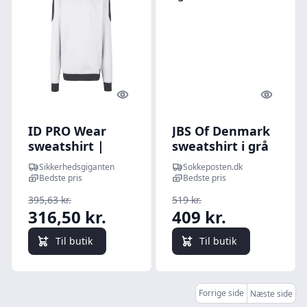
Quick look
Quick l
ID PRO Wear
JBS Of Denmark
sweatshirt |
sweatshirt i grå
kontrast - Hvid /
til herre
Sikkerhedsgiganten
Sokkeposten.dk
5XL | | |
Bedste pris
Bedste pris
395,63 kr.
519 kr.
316,50 kr.
409 kr.
Til butik
Til butik
Forrige side
Næste side