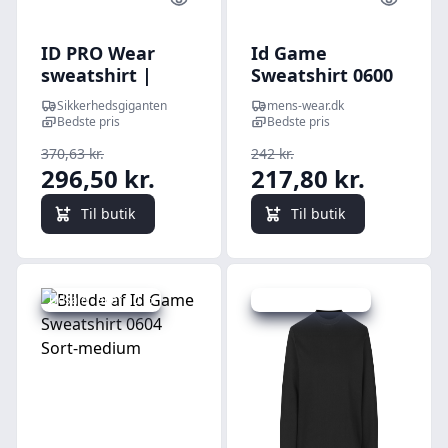
Quick look
Quick l
ID PRO Wear
Id Game
sweatshirt |
Sweatshirt 0600
kontrast - Hvid /
Turkis-medium
Sikkerhedsgiganten
mens-wear.dk
S | | |
Bedste pris
Bedste pris
370,63 kr.
242 kr.
296,50 kr.
217,80 kr.
Til butik
Til butik
Udsalg - spar 10 %
Udsalg - spar 20 %