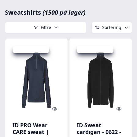
Sweatshirts
(1500 på lager)
Filtre
Sortering
Udsalg - spar 20 %
Udsalg - spar 20 %
Quick look
Quick l
ID PRO Wear
ID Sweat
CARE sweat |
cardigan - 0622 -