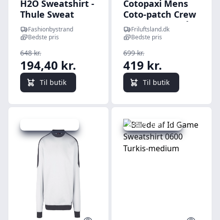
H2O Sweatshirt -
Cotopaxi Mens
Thule Sweat
Coto-patch Crew
O'Neck - Army
Sweatshirt (Blå
Fashionbystrand
Friluftsland.dk
(CARBON) X-
Bedste pris
Bedste pris
large)
648 kr.
699 kr.
194,40 kr.
419 kr.
Til butik
Til butik
Udsalg - spar 20 %
Udsalg - spar 10 %