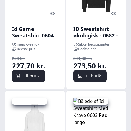
Quick look
Quick l
Id Game
ID Sweatshirt |
Sweatshirt 0604
økologisk - 0682 -
Sort-medium
Sort / 3XL |
mens-wear.dk
Sikkerhedsgiganten
Sweatshirt |
Bedste pris
Bedste pris
NODISCOUNT |
253 kr.
341,88 kr.
Sweatshirts
227,70 kr.
273,50 kr.
Til butik
Til butik
Udsalg - spar 20 %
Udsalg - spar 10 %