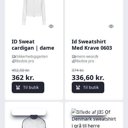
Quick look
Quick l
ID Sweat
Id Sweatshirt
cardigan | dame
Med Krave 0603
- 0627 - Hvid / XS
Rød-large
Sikkerhedsgiganten
mens-wear.dk
| Cardigans |
Bedste pris
Bedste pris
NODISCOUNT |
452,50 kr.
374 kr.
Sweatshirt med
362 kr.
336,60 kr.
lynlås
Til butik
Til butik
Udsalg - spar 20 %
Udsalg - spar 21 %