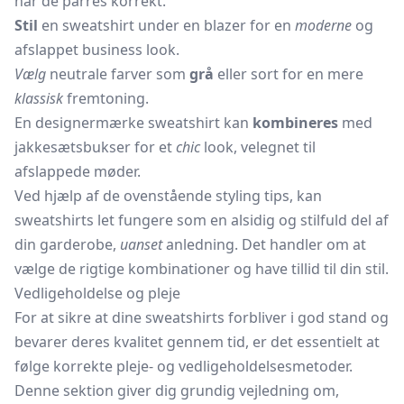
når de parres korrekt.
Stil
en sweatshirt under en blazer for en
moderne
og
afslappet business look.
Vælg
neutrale farver som
grå
eller sort for en mere
klassisk
fremtoning.
En designermærke sweatshirt kan
kombineres
med
jakkesætsbukser for et
chic
look, velegnet til
afslappede møder.
Ved hjælp af de ovenstående styling tips, kan
sweatshirts let fungere som en alsidig og stilfuld del af
din garderobe,
uanset
anledning. Det handler om at
vælge de rigtige kombinationer og have tillid til din stil.
Vedligeholdelse og pleje
For at sikre at dine sweatshirts forbliver i god stand og
bevarer deres kvalitet gennem tid, er det essentielt at
følge korrekte pleje- og vedligeholdelsesmetoder.
Denne sektion giver dig grundig vejledning om,