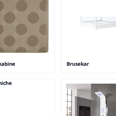
kabine
Brusekar
niche