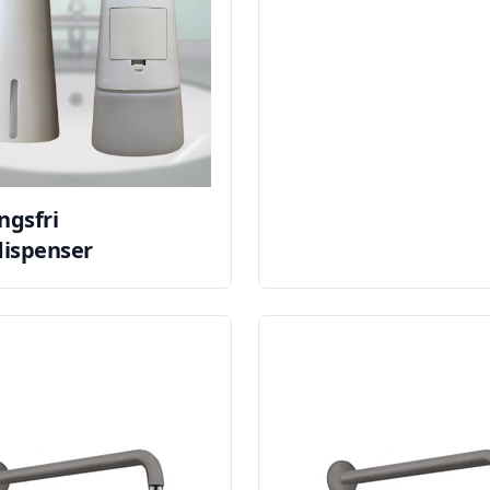
ngsfri
ispenser