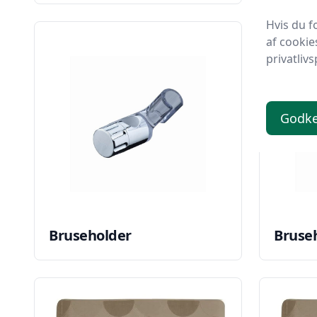
Hvis du f
af cookie
privatlivs
Godk
Bruseholder
Bruse