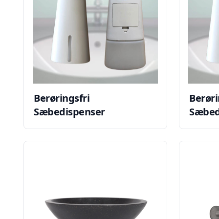
Berøringsfri
Berøri
Sæbedispenser
Sæbed