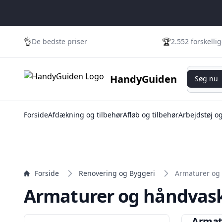
👌
🏆
De bedste priser
2.552 forskelli
Søg nu
HandyGuiden
Søg nu
Forside
Afdækning og tilbehør
Afløb og tilbehør
Arbejdstøj o
Forside
Renovering og Byggeri
Armaturer og
Armaturer og håndvas
Armat