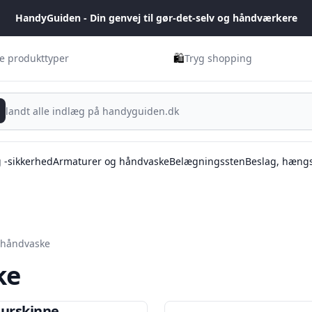
HandyGuiden - Din genvej til gør-det-selv og håndværkere
🛍️
ge produkttyper
Tryg shopping
g -sikkerhed
Armaturer og håndvaske
Belægningssten
Beslag, hængs
 håndvaske
ke
urskinne