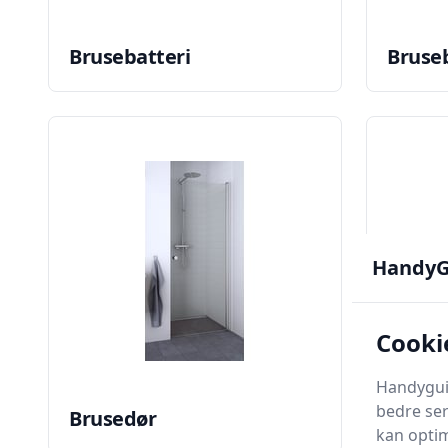
Brusebatteri
Bruseb
HandyG
Cooki
Handyguid
bedre ser
Brusedør
Bruse
kan optim