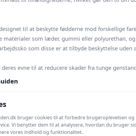
designet til at beskytte fødderne mod forskellige far
uste materialer som læder, gummi eller polyurethan, 
rbejdssko som disse er at tilbyde beskyttelse uden
deres evne til at reducere skader fra tunge genstande
 forskellige industristandarder, hvilket gør dem essen
uiden
es
en.dk bruger cookies til at forbedre brugeroplevelsen og 
vice. Vi benytter dem til at analysere, hvordan du bruger sid
kan spores tilbage til traditionelle træsko brugt i Eu
ere vores indhold og funktionalitet.
re for at beskytte mod fare for skader på marker eller 