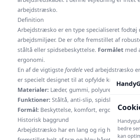
arbejdstræsko.
Definition
Arbejdstræsko er en type specialiseret fodtøj 
arbejdsmiljøer. De er ofte fremstillet af rob
ståltå eller spidsebeskyttelse.
Formålet
med a
ergonomi.
En af de vigtigste
fordele
ved arbejdstræsko er 
er specielt designet til at opfylde kravene fra
HandyG
Materialer:
Læder, gummi, polyurethan
Funktioner:
Ståltå, anti-slip, spidsbeskyttelse
Cooki
Formål:
Beskyttelse, komfort, ergonomi
Historisk baggrund
Handyguid
bedre ser
Arbejdstræsko har en lang og rig historie, der 
kan optim
fremstillet helt af træ og blev båret af arbejde