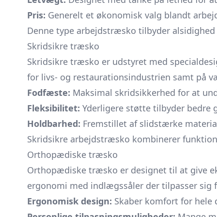
Pris:
Generelt et økonomisk valg blandt arbej
Denne type arbejdstræsko tilbyder alsidighed 
Skridsikre træsko
Skridsikre træsko er udstyret med specialdesign
for livs- og restaurationsindustrien samt på v
Fodfæste:
Maksimal skridsikkerhed for at und
Fleksibilitet:
Yderligere støtte tilbyder bedre
Holdbarhed:
Fremstillet af slidstærke materia
Skridsikre arbejdstræsko kombinerer funktional
Orthopædiske træsko
Orthopædiske træsko er designet til at give e
ergonomi med indlægssåler der tilpasser sig f
Ergonomisk design:
Skaber komfort for hele 
Personlige tilpasningsmuligheder:
Mange mod