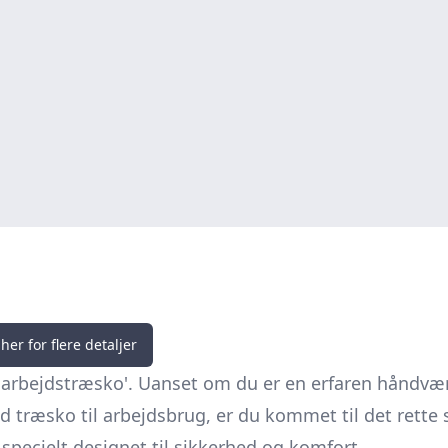
her for flere detaljer
m arbejdstræsko'. Uanset om du er en erfaren håndvær
ed
træsko
til arbejdsbrug, er du kommet til det rette 
 specielt designet til sikkerhed og komfort.