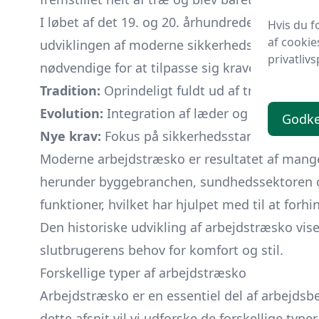
I løbet af det 19. og 20. århundrede, med indu
Hvis du f
af cookie
udviklingen af moderne sikkerhedssko, inklusi
privatlivs
nødvendige for at tilpasse sig kravene i de m
Tradition:
Oprindeligt fuldt ud af træ
Evolution:
Integration af læder og gummi
Godk
Nye krav:
Fokus på sikkerhedsstandarder
Moderne arbejdstræsko er resultatet af mange 
herunder byggebranchen, sundhedssektoren og
funktioner, hvilket har hjulpet med til at for
Den historiske udvikling af arbejdstræsko vi
slutbrugerens behov for komfort og stil.
Forskellige typer af arbejdstræsko
Arbejdstræsko er en essentiel del af arbejdsb
dette afsnit vil vi udforske de forskellige ty