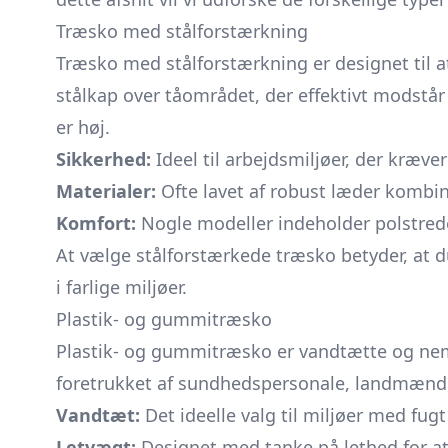
Træsko med stålforstærkning
Træsko med stålforstærkning er designet til 
stålkap over tåområdet, der effektivt modstår
er høj.
Sikkerhed:
Ideel til arbejdsmiljøer, der kræve
Materialer:
Ofte lavet af robust læder kombi
Komfort:
Nogle modeller indeholder polstrede
At vælge stålforstærkede træsko betyder, at d
i farlige miljøer.
Plastik- og gummitræsko
Plastik- og gummitræsko er vandtætte og nemm
foretrukket af sundhedspersonale, landmænd
Vandtæt:
Det ideelle valg til miljøer med fugt
Letvægt:
Designet med tanke på lethed for at