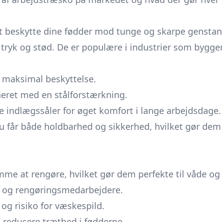
at beskytte dine fødder mod tunge og skarpe gensta
 tryk og stød. De er populære i industrier som bygger
r maksimal beskyttelse.
neret med en stålforstærkning.
 indlægssåler for øget komfort i lange arbejdsdage.
u får både holdbarhed og sikkerhed, hvilket gør dem 
e at rengøre, hvilket gør dem perfekte til våde og 
 og rengøringsmedarbejdere.
 og risiko for væskespild.
 reducere træthed i fødderne.