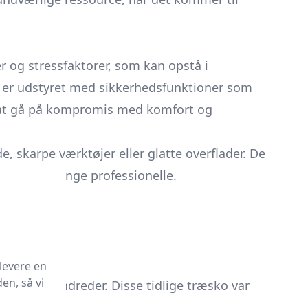
er og stressfaktorer, som kan opstå i
og er udstyret med sikkerhedsfunktioner som
 at gå på kompromis med komfort og
, skarpe værktøjer eller glatte overflader. De
tielle for mange professionelle.
levere en
en, så vi
ropa i århundreder. Disse tidlige træsko var
i fabrikker.