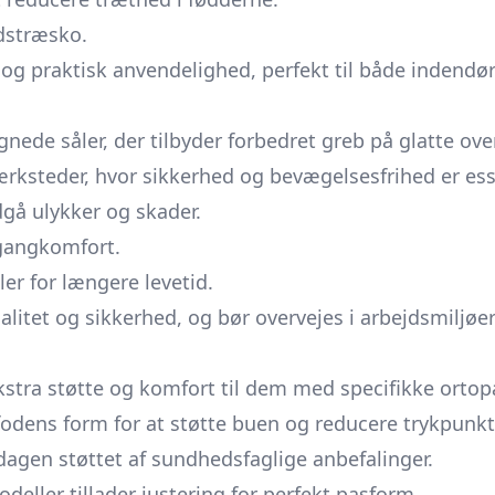
dstræsko.
og praktisk anvendelighed, perfekt til både indendø
ede såler, der tilbyder forbedret greb på glatte over
ærksteder, hvor sikkerhed og bevægelsesfrihed er ess
gå ulykker og skader.
 gangkomfort.
ler for længere levetid.
itet og sikkerhed, og bør overvejes i arbejdsmiljøer 
kstra støtte og komfort til dem med specifikke orto
odens form for at støtte buen og reducere trykpunkt
dagen støttet af sundhedsfaglige anbefalinger.
eller tillader justering for perfekt pasform.