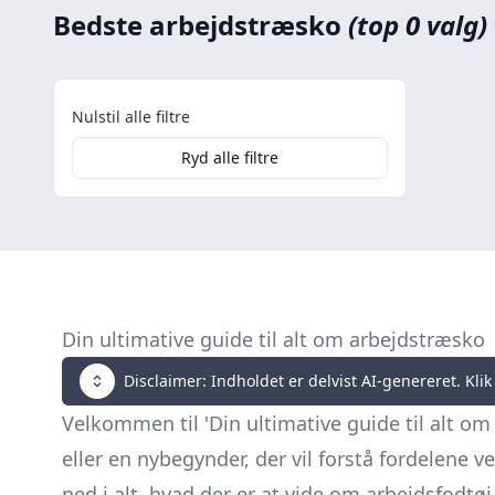
Bedste arbejdstræsko
(top 0 valg)
Nulstil alle filtre
Ryd alle filtre
Din ultimative guide til alt om arbejdstræsko
Disclaimer: Indholdet er delvist AI-genereret. Klik 
Velkommen til 'Din ultimative guide til alt o
eller en nybegynder, der vil forstå fordelene v
ned i alt, hvad der er at vide om arbejdsfodtøj