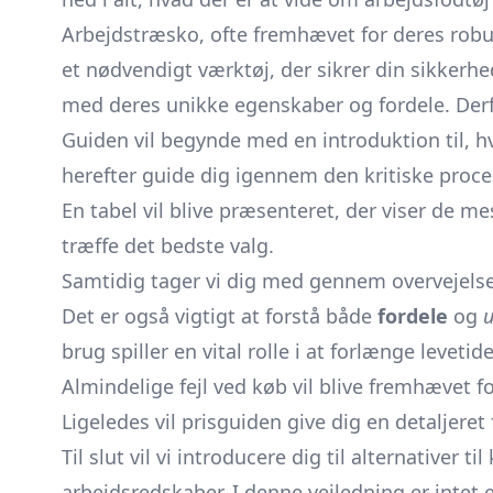
Arbejdstræsko, ofte fremhævet for deres robu
et nødvendigt værktøj, der sikrer din sikkerhed
med deres unikke egenskaber og fordele. Derfor
Guiden vil begynde med en introduktion til, hva
herefter guide dig igennem den kritiske proce
En tabel vil blive præsenteret, der viser de m
træffe det bedste valg.
Samtidig tager vi dig med gennem overvejels
Det er også vigtigt at forstå både
fordele
og
brug spiller en vital rolle i at forlænge levet
Almindelige fejl ved køb vil blive fremhævet
Ligeledes vil prisguiden give dig en detaljeret 
Til slut vil vi introducere dig til alternativer 
arbejdsredskaber. I denne vejledning er intet e