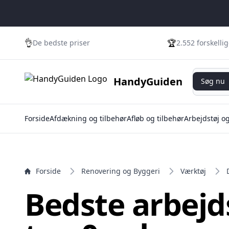
e menu
👌
🏆
De bedste priser
2.552 forskelli
Søg nu
HandyGuiden
Søg nu
Forside
Afdækning og tilbehør
Afløb og tilbehør
Arbejdstøj o
Forside
Renovering og Byggeri
Værktøj
Bedste arbejd