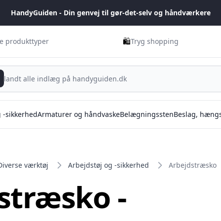
HandyGuiden - Din genvej til gør-det-selv og håndværkere
🛍️
ge produkttyper
Tryg shopping
g -sikkerhed
Armaturer og håndvaske
Belægningssten
Beslag, hængs
Diverse værktøj
Arbejdstøj og -sikkerhed
Arbejdstræsko
stræsko -