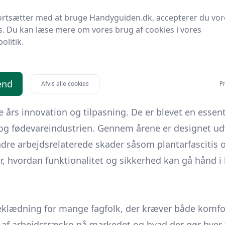
strialiseringen, blev der et stigende behov for mere 
ortsætter med at bruge Handyguiden.dk, accepterer du vor
s. Du kan læse mere om vores brug af cookies i vores
v arbejdstræsko, der integrerede nye materialer og 
politik.
oderne arbejdsmiljøer.
end
Afvis alle cookies
Pr
års innovation og tilpasning. De er blevet en essent
 fødevareindustrien. Gennem årene er designet udvi
hindre arbejdsrelaterede skader såsom plantarfascitis 
ser, hvordan funktionalitet og sikkerhed kan gå hån
eklædning for mange fagfolk, der kræver både komfort
per af arbejdstræsko på markedet og hvad der gør hver 