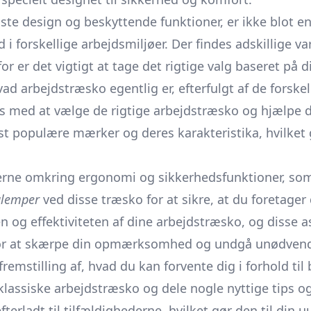
ste design og beskyttende funktioner, er ikke blot e
 i forskellige arbejdsmiljøer. Der findes adskillige va
 er det vigtigt at tage det rigtige valg baseret på d
d arbejdstræsko egentlig er, efterfulgt af de forskell
s med at vælge de rigtige arbejdstræsko og hjælpe di
est populære mærker og deres karakteristika, hvilket
erne omkring ergonomi og sikkerhedsfunktioner, som
ulemper
ved disse træsko for at sikre, at du foretager
iden og effektiviteten af dine arbejdstræsko, og disse 
 for at skærpe din opmærksomhed og undgå unødvendi
fremstilling af, hvad du kan forvente dig i forhold til
til klassiske arbejdstræsko og dele nogle nyttige tips o
fterladt til tilfældighederne, hvilket gør den til din