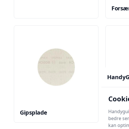
Forsæ
HandyG
Cooki
Handyguid
Gipsplade
Gipsp
bedre ser
kan optim