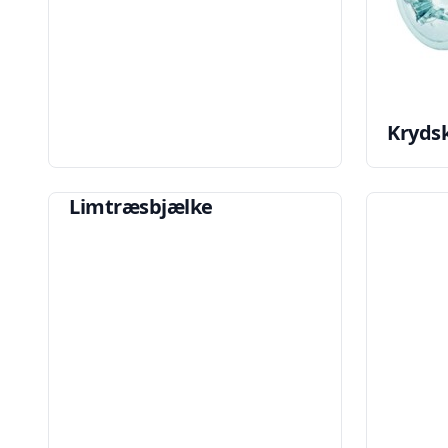
Kryds
Limtræsbjælke