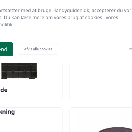
Hulrumsdybel
ortsætter med at bruge Handyguiden.dk, accepterer du vor
s. Du kan læse mere om vores brug af cookies i vores
politik.
end
Afvis alle cookies
Pr
ade
kning