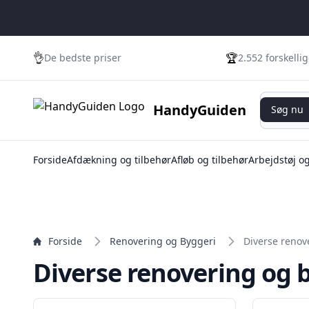
👌
🏆
De bedste priser
2.552 forskelli
Søg nu
HandyGuiden
Søg nu
Forside
Afdækning og tilbehør
Afløb og tilbehør
Arbejdstøj o
Forside
Renovering og Byggeri
Diverse renov
Diverse renovering og 