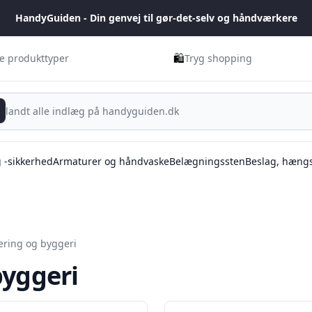
HandyGuiden - Din genvej til gør-det-selv og håndværkere
🛍️
ge produkttyper
Tryg shopping
g -sikkerhed
Armaturer og håndvaske
Belægningssten
Beslag, hængs
ering og byggeri
byggeri