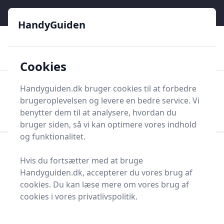
HandyGuiden - Din genvej til gør-det-selv og håndværkere
e menu
HandyGuiden
👌
🏆
De bedste priser
2.552 forskellige produkttyper
🛍️
🎖️
⭐⭐⭐⭐⭐
Tryg shopping
Mange kategorier
Cookies
HandyGuiden
Handyguiden.dk bruger cookies til at forbedre
Men
brugeroplevelsen og levere en bedre service. Vi
Søg nu
Søg nu
benytter dem til at analysere, hvordan du
bruger siden, så vi kan optimere vores indhold
og funktionalitet.
Forside
Renovering og Byggeri
Værktøj
Hvis du fortsætter med at bruge
Diverse værktøj
Arbejdstøj og -sikkerhed
Handyguiden.dk, accepterer du vores brug af
Bælteholder
cookies. Du kan læse mere om vores brug af
Bedste bælteholdere og
cookies i vores privatlivspolitik.
tilbud - top 5