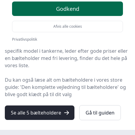
Godkend
Find de bedste bælteholdere på HandyGuiden! Vi har
udvalgt 5 top-produkter, så du er sikret kvalitet og
Afvis alle cookies
værdi.
Privatlivspolitik
Så uanset om du vægter høj kvalitet, allerede har en
specifik model i tankerne, leder efter gode priser eller
en bælteholder med fri levering, finder du det hele på
vores liste.
Du kan også læse alt om bælteholdere i vores store
guide: 'Den komplette vejledning til bælteholdere' og
blive godt klædt på til dit valg
Se alle 5 bælteholdere
Gå til guiden