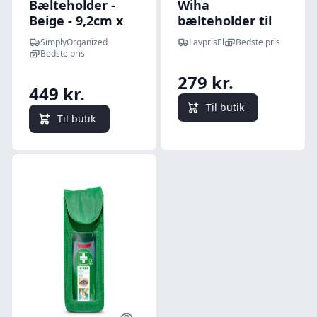
Bælteholder -
Wiha
Beige - 9,2cm x
bælteholder til
25,5cm x 9,2cm -
SpeedE
SimplyOrganized
LavprisEl
Bedste pris
Adriana
skruetrækker
Bedste pris
279 kr.
449 kr.
Til butik
Til butik