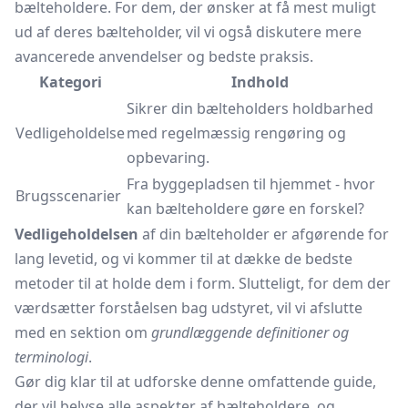
bælteholdere. For dem, der ønsker at få mest muligt
ud af deres bælteholder, vil vi også diskutere mere
avancerede anvendelser og bedste praksis.
Kategori
Indhold
Sikrer din bælteholders holdbarhed
Vedligeholdelse
med regelmæssig rengøring og
opbevaring.
Fra byggepladsen til hjemmet - hvor
Brugsscenarier
kan bælteholdere gøre en forskel?
Vedligeholdelsen
af din bælteholder er afgørende for
lang levetid, og vi kommer til at dække de bedste
metoder til at holde dem i form. Slutteligt, for dem der
værdsætter forståelsen bag udstyret, vil vi afslutte
med en sektion om
grundlæggende definitioner og
terminologi
.
Gør dig klar til at udforske denne omfattende guide,
der vil belyse alle aspekter af bælteholdere, og