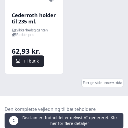
Quick look
Cederroth holder
til 235 ml.
øjenskyllevæske
Sikkerhedsgiganten
| Førstehjælp |
Bedste pris
Øjenskyl tilbehør
|
62,93 kr.
Til butik
Forrige side
Næste side
Den komplette vejledning til bælteholdere
Disclaimer: Indholdet er delvist AI-genereret. Klik
her for flere detaljer