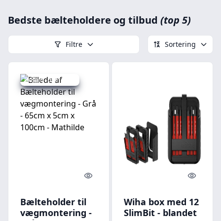
Bedste bælteholdere og tilbud
(top 5)
Filtre
Sortering
Udsalg - spar 44 %
Quick look
Quick l
Bælteholder til
Wiha box med 12
vægmontering -
SlimBit - blandet