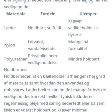
efterligning af læder, som både er prisvenlig og nem at
vedligeholde.
Materiale
Fordele
Ulemper
Kræver
Læder
Holdbart, stilfuldt
vedligeholdelse,
dyrere
Letvægt,
Mangel på
Nylon
vandafvisende
formalitet
Prisvenlig, nem
Polyurethan
Mindre holdbart
vedligeholdelse
Holdbarhed
Holdbarheden af en bælteholder afhænger i høj grad
af materialet samt hvordan den anvendes og
opbevares.
Læderbælter
kan holde i mange år, hvis de
vedligeholdes korrekt, hvilket typisk inkluderer
regelmæssig pleje med særlig læderfedt eller balsam.
Nylon er yderst holdbart og kræver minimal