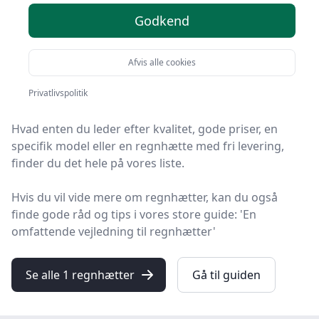
valgmuligheder
Godkend
Velkommen til HandyGuiden! Vi har gjort arbejdet for
Afvis alle cookies
dig og udvalgt 1 af de bedste regnhætter på
markedet.
Privatlivspolitik
Hvad enten du leder efter kvalitet, gode priser, en
specifik model eller en regnhætte med fri levering,
finder du det hele på vores liste.
Hvis du vil vide mere om regnhætter, kan du også
finde gode råd og tips i vores store guide: 'En
omfattende vejledning til regnhætter'
Se alle 1 regnhætter
Gå til guiden