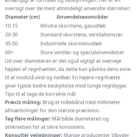
afhængigt af formålet og beskytningen. Her er en
oversigt over de mest almindeligt anvendte størrelser:
Diameter (cm)
Anvendelsesområder
10-15
Mindre skorstene, gasudløb
20-30
Standard skorstene, ventilationsrør
35-50
Industrielle skorstenudløb
60+
Store ventiler og specialanvendelser
Ud over diameteren er det også vigtigt at overveje
højden af regnhætten, da dette kan påvirke dens evne
til at modstå vind og nedbør. En højere regnhætte
giver typisk bedre beskyttelse mod tunge regnbyger.
Tips til at tage de korrekte mål
Præcis måling:
Brug et målebånd med millimeter
afmærkninger for den største præcision.
Tag flere målinger:
Mål både diameteren og
omkredsen for at sikre konsistens.
Konsultér vejledninger:
Mange producenter tilbyder