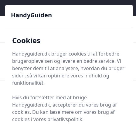
HandyGuiden - Din genvej til gør-det-selv og håndværkere
e menu
HandyGuiden
👌
🏆
De bedste priser
2.552 forskellige produkttyper
🛍️
🎖️
⭐⭐⭐⭐⭐
Tryg shopping
Mange kategorier
Cookies
HandyGuiden
Handyguiden.dk bruger cookies til at forbedre
Men
brugeroplevelsen og levere en bedre service. Vi
Søg nu
Søg nu
benytter dem til at analysere, hvordan du bruger
siden, så vi kan optimere vores indhold og
funktionalitet.
Forside
Renovering og Byggeri
Værktøj
Hvis du fortsætter med at bruge
Diverse værktøj
Arbejdstøj og -sikkerhed
Handyguiden.dk, accepterer du vores brug af
Regnhætte
cookies. Du kan læse mere om vores brug af
Find de bedste
cookies i vores privatlivspolitik.
regnhætter - 1