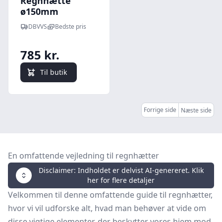
Regnhætte
ø150mm
DBVVS
Bedste pris
785 kr.
Til butik
Forrige side
Næste side
En omfattende vejledning til regnhætter
Disclaimer: Indholdet er delvist AI-genereret. Klik
her for flere detaljer
Velkommen til denne omfattende guide til regnhætter,
hvor vi vil udforske alt, hvad man behøver at vide om
disse vigtige elementer, der beskytter vores hjem mod