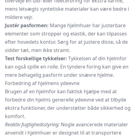
overveje en uld- eller fleeceforing for ekstra varme,
mens letvægts syntetiske materialer kan være bedre i
mildere vejr.
Justér pasformen:
Mange hjelmhuer har justerbare
elementer som stropper og elastik, der kan tilpasses
efter hovedets kontur. Sørg for at justere disse, så de
sidder tæt, men ikke stramt.
Test forskellige tykkelser:
Tykkelsen af din hjelmfor
kan også spille en rolle. En tyndere foring kan give en
mere behagelig pasform under snævre hjelme.
Forbedring af hjelmens ydeevne
Brugen af en hjelmfor kan faktisk hjælpe med at
forbedre din hjelms generelle ydeevne ved at tilbyde
ekstra funktioner, der understøtter både sikkerhed og
komfort.
Reaktiv fugtighedsstyring:
Nogle avancerede materialer
anvendt i hjelmhuer er designet til at transportere