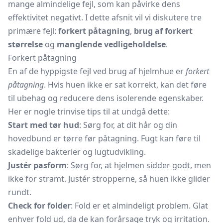
mange almindelige fejl, som kan påvirke dens
effektivitet negativt. I dette afsnit vil vi diskutere tre
primære fejl:
forkert påtagning
,
brug af forkert
størrelse
og
manglende vedligeholdelse
.
Forkert påtagning
En af de hyppigste fejl ved brug af hjelmhue er
forkert
påtagning
. Hvis huen ikke er sat korrekt, kan det føre
til ubehag og reducere dens isolerende egenskaber.
Her er nogle trinvise tips til at undgå dette:
Start med tør hud
: Sørg for, at dit hår og din
hovedbund er tørre før påtagning. Fugt kan føre til
skadelige bakterier og lugtudvikling.
Justér pasform
: Sørg for, at hjelmen sidder godt, men
ikke for stramt. Justér stropperne, så huen ikke glider
rundt.
Check for folder
: Fold er et almindeligt problem. Glat
enhver fold ud, da de kan forårsage tryk og irritation.