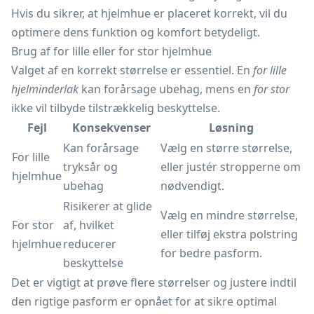
Hvis du sikrer, at hjelmhue er placeret korrekt, vil du
optimere dens funktion og komfort betydeligt.
Brug af for lille eller for stor hjelmhue
Valget af en korrekt størrelse er essentiel. En
for lille
hjelminderlak
kan forårsage ubehag, mens en
for stor
ikke vil tilbyde tilstrækkelig beskyttelse.
Fejl
Konsekvenser
Løsning
Kan forårsage
Vælg en større størrelse,
For lille
tryksår og
eller justér stropperne om
hjelmhue
ubehag
nødvendigt.
Risikerer at glide
Vælg en mindre størrelse,
For stor
af, hvilket
eller tilføj ekstra polstring
hjelmhue
reducerer
for bedre pasform.
beskyttelse
Det er vigtigt at prøve flere størrelser og justere indtil
den rigtige pasform er opnået for at sikre optimal