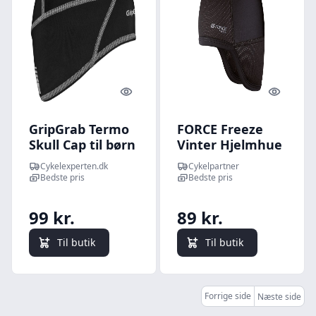
Quick look
Quick l
GripGrab Termo
FORCE Freeze
Skull Cap til børn
Vinter Hjelmhue
- hjelmhue (One
Sort (Størrelse:
Cykelexperten.dk
Cykelpartner
Size)
Small/Medium)
Bedste pris
Bedste pris
99 kr.
89 kr.
Til butik
Til butik
Forrige side
Næste side