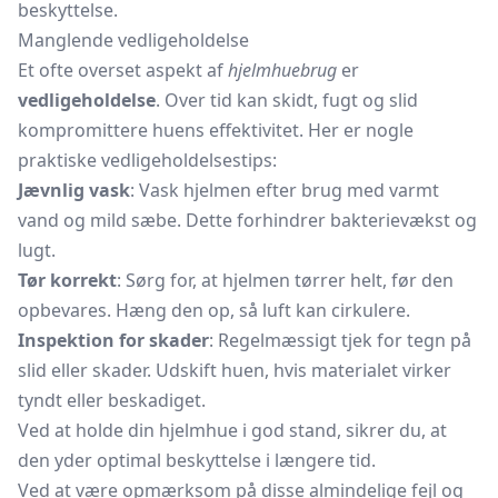
beskyttelse.
Manglende vedligeholdelse
Et ofte overset aspekt af
hjelmhuebrug
er
vedligeholdelse
. Over tid kan skidt, fugt og slid
kompromittere huens effektivitet. Her er nogle
praktiske vedligeholdelsestips:
Jævnlig vask
: Vask hjelmen efter brug med varmt
vand og mild sæbe. Dette forhindrer bakterievækst og
lugt.
Tør korrekt
: Sørg for, at hjelmen tørrer helt, før den
opbevares. Hæng den op, så luft kan cirkulere.
Inspektion for skader
: Regelmæssigt tjek for tegn på
slid eller skader. Udskift huen, hvis materialet virker
tyndt eller beskadiget.
Ved at holde din hjelmhue i god stand, sikrer du, at
den yder optimal beskyttelse i længere tid.
Ved at være opmærksom på disse almindelige fejl og