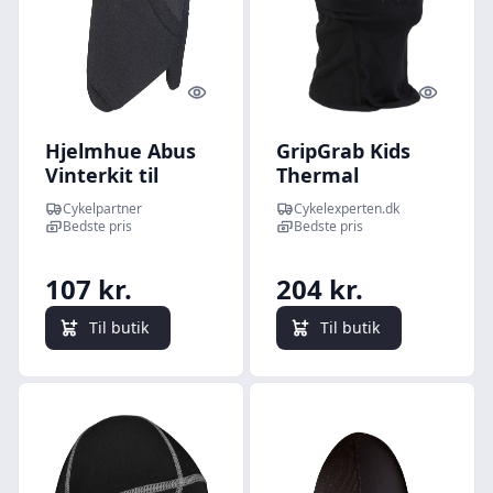
Quick look
Quick l
Hjelmhue Abus
GripGrab Kids
Vinterkit til
Thermal
voksenhjelme
Balaclava - Sort
Cykelpartner
Cykelexperten.dk
str. 56 - 62 cm
Bedste pris
Bedste pris
107 kr.
204 kr.
Til butik
Til butik