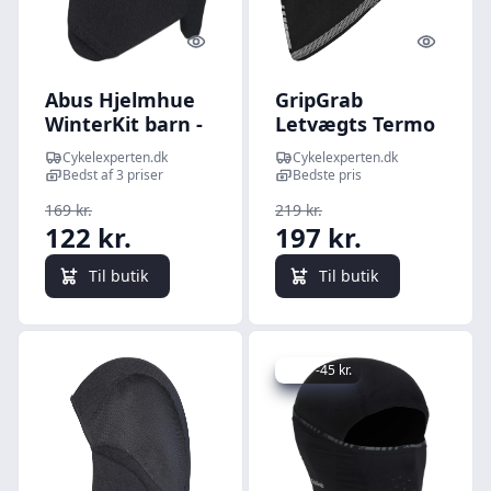
Quick look
Quick l
Abus Hjelmhue
GripGrab
WinterKit barn -
Letvægts Termo
Sort
Skull Cap - Sort
Cykelexperten.dk
Cykelexperten.dk
Bedst af 3 priser
Bedste pris
169 kr.
219 kr.
122 kr.
197 kr.
Til butik
Til butik
Spar -45 kr.