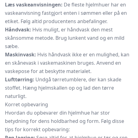
Læs vaskeanvisningen:
De fleste hjelmhuer har en
vaskeanvisning fastgjort enten i sømmen eller på en
etiket. Følg altid producentens anbefalinger.
Håndvask:
Hvis muligt, er håndvask den mest
skånsomme metode. Brug lunkent vand og en mild
sæbe.
Maskinvask:
Hvis håndvask ikke er en mulighed, kan
en skånevask i vaskemaskinen bruges. Anvend en
vaskepose for at beskytte materialet.
Lufttørring:
Undgå tørretumblere, der kan skade
stoffet. Hæng hjelmskallen op og lad den tørre
naturligt.
Korret opbevaring
Hvordan du opbevarer din hjelmhue har stor
betydning for dens holdbarhed og form. Følg disse
tips for korrekt opbevaring:
Ren lagring:
Sørg altid for, at hjelmhue er tør og ren,