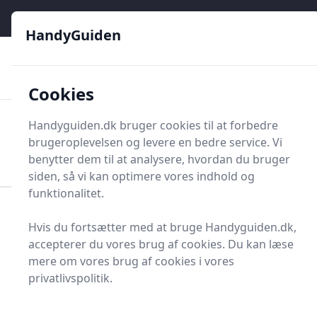
HandyGuiden - Din genvej til gør-det-selv og håndværkere
e menu
HandyGuiden
👌
🏆
De bedste priser
2.552 forskellige produkttyper
🛍️
🎖️
⭐⭐⭐⭐⭐
Tryg shopping
Mange kategorier
Cookies
HandyGuiden
Handyguiden.dk bruger cookies til at forbedre
Men
brugeroplevelsen og levere en bedre service. Vi
Søg nu
Søg nu
benytter dem til at analysere, hvordan du bruger
siden, så vi kan optimere vores indhold og
funktionalitet.
Forside
Renovering og Byggeri
Værktøj
Hvis du fortsætter med at bruge Handyguiden.dk,
Diverse værktøj
Arbejdstøj og -sikkerhed
Hjelmhue
accepterer du vores brug af cookies. Du kan læse
Hjelmhuen - 34 på lager
mere om vores brug af cookies i vores
privatlivspolitik.
Velkommen til din omfattende guide om
hjelmhuer
.