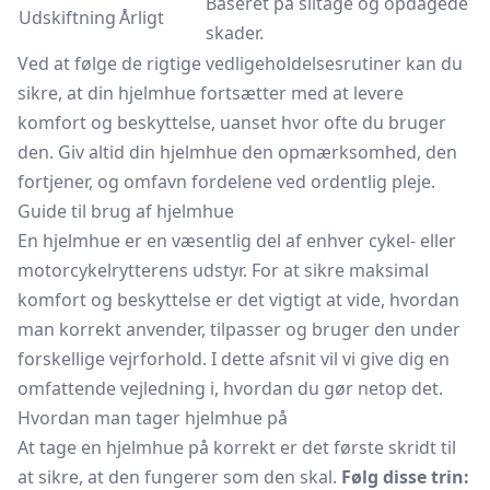
Baseret på slitage og opdagede
Udskiftning
Årligt
skader.
Ved at følge de rigtige vedligeholdelsesrutiner kan du
sikre, at din hjelmhue fortsætter med at levere
komfort og beskyttelse, uanset hvor ofte du bruger
den. Giv altid din hjelmhue den opmærksomhed, den
fortjener, og omfavn fordelene ved ordentlig pleje.
Guide til brug af hjelmhue
En hjelmhue er en væsentlig del af enhver cykel- eller
motorcykelrytterens udstyr. For at sikre maksimal
komfort og beskyttelse er det vigtigt at vide, hvordan
man korrekt anvender, tilpasser og bruger den under
forskellige vejrforhold. I dette afsnit vil vi give dig en
omfattende vejledning i, hvordan du gør netop det.
Hvordan man tager hjelmhue på
At tage en hjelmhue på korrekt er det første skridt til
at sikre, at den fungerer som den skal.
Følg disse trin: