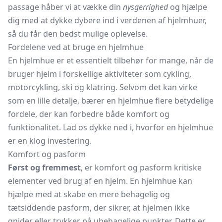
passage håber vi at vække din
nysgerrighed
og hjælpe
dig med at dykke dybere ind i verdenen af hjelmhuer,
så du får den bedst mulige oplevelse.
Fordelene ved at bruge en hjelmhue
En hjelmhue er et essentielt tilbehør for mange, når de
bruger hjelm i forskellige aktiviteter som cykling,
motorcykling, ski og klatring. Selvom det kan virke
som en lille detalje, bærer en hjelmhue flere betydelige
fordele, der kan forbedre både komfort og
funktionalitet. Lad os dykke ned i, hvorfor en hjelmhue
er en klog investering.
Komfort og pasform
Først og fremmest
, er komfort og pasform kritiske
elementer ved brug af en hjelm. En hjelmhue kan
hjælpe med at skabe en mere behagelig og
tætsiddende pasform, der sikrer, at hjelmen ikke
gnider eller trykker på ubehagelige punkter. Dette er