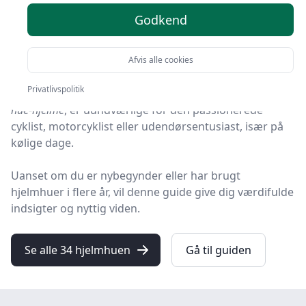
Godkend
I denne guide dykker vi dybt ned i alt, hvad du behøver
at vide om anvendelsen af en hjelmhue, fra
funktionelle fordele til praktiske tips.
Afvis alle cookies
Privatlivspolitik
Hjelmhuer, også kendt som
balaclava-hjelmhuer
eller
hue-hjelme
, er uundværlige for den passionerede
cyklist, motorcyklist eller udendørsentusiast, især på
kølige dage.
Uanset om du er nybegynder eller har brugt
hjelmhuer
i flere år, vil denne guide give dig værdifulde
indsigter og nyttig viden.
Se alle 34 hjelmhuen
Gå til guiden