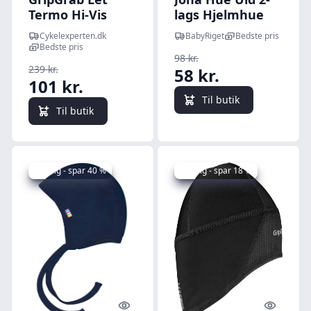
Termo Hi-Vis
lags Hjelmhue
Skull Cap - Hi-Vis
Grey Melange
Cykelexperten.dk
BabyRiget
Bedste pris
Gul
Bedste pris
98 kr.
239 kr.
58 kr.
101 kr.
Til butik
Til butik
Udsalg - spar 40 %
Udsalg - spar 18 %
Quick look
Quick l