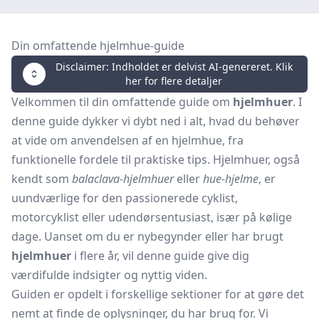
Din omfattende hjelmhue-guide
Disclaimer: Indholdet er delvist AI-genereret. Klik
her for flere detaljer
Velkommen til din omfattende guide om
hjelmhuer
. I
denne guide dykker vi dybt ned i alt, hvad du behøver
at vide om anvendelsen af en hjelmhue, fra
funktionelle fordele til praktiske tips. Hjelmhuer, også
kendt som
balaclava-hjelmhuer
eller
hue-hjelme
, er
uundværlige for den passionerede cyklist,
motorcyklist eller udendørsentusiast, især på kølige
dage. Uanset om du er nybegynder eller har brugt
hjelmhuer
i flere år, vil denne guide give dig
værdifulde indsigter og nyttig viden.
Guiden er opdelt i forskellige sektioner for at gøre det
nemt at finde de oplysninger, du har brug for. Vi