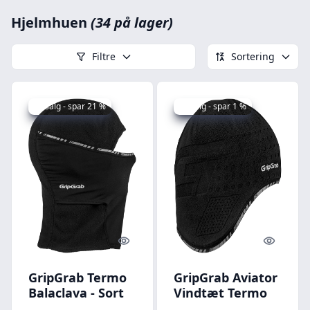
Hjelmhuen
(34 på lager)
Filtre
Sortering
Udsalg - spar 21 %
Udsalg - spar 1 %
Quick look
Quick l
GripGrab Termo
GripGrab Aviator
Balaclava - Sort
Vindtæt Termo
Skull Cap - Sort