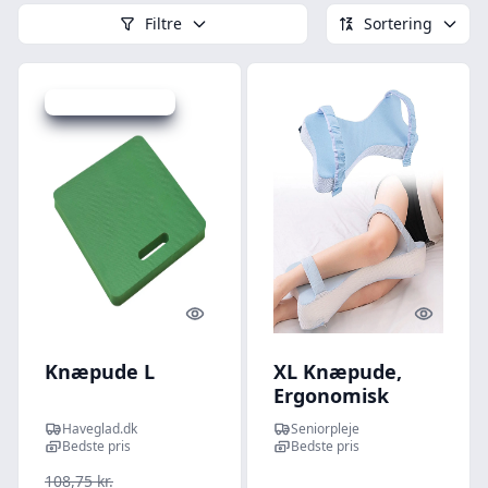
Filtre
Sortering
Udsalg - spar 20 %
Quick look
Quick l
Knæpude L
XL Knæpude,
Ergonomisk
53x25x8 cm
Haveglad.dk
Seniorpleje
Bedste pris
Bedste pris
108,75 kr.