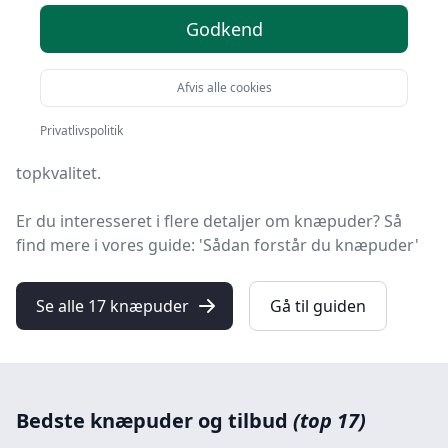
Godkend
Velkommen til HandyGuiden – her finder du de bedste
knæpuder på markedet. Vi har nøje udvalgt 17
produkter, så du er sikret kvalitet.
Afvis alle cookies
Blandt de 17 udvalgte produkter finder du både
Privatlivspolitik
skarpe tilbud, knæpude med gratis fragt og modeller i
topkvalitet.
Er du interesseret i flere detaljer om knæpuder? Så
find mere i vores guide: 'Sådan forstår du knæpuder'
Se alle 17 knæpuder
Gå til guiden
Bedste knæpuder og tilbud
(top 17)