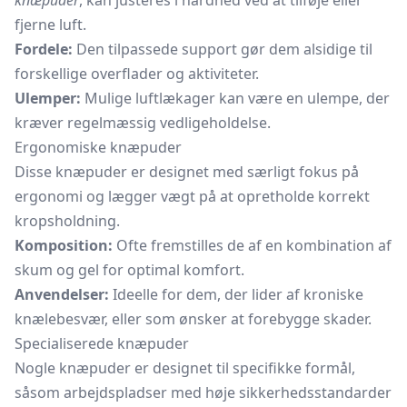
knæpuder
, kan justeres i hårdhed ved at tilføje eller
fjerne luft.
Fordele:
Den tilpassede support gør dem alsidige til
forskellige overflader og aktiviteter.
Ulemper:
Mulige luftlækager kan være en ulempe, der
kræver regelmæssig vedligeholdelse.
Ergonomiske knæpuder
Disse knæpuder er designet med særligt fokus på
ergonomi og lægger vægt på at opretholde korrekt
kropsholdning.
Komposition:
Ofte fremstilles de af en kombination af
skum og gel for optimal komfort.
Anvendelser:
Ideelle for dem, der lider af kroniske
knælebesvær, eller som ønsker at forebygge skader.
Specialiserede knæpuder
Nogle knæpuder er designet til specifikke formål,
såsom arbejdspladser med høje sikkerhedsstandarder