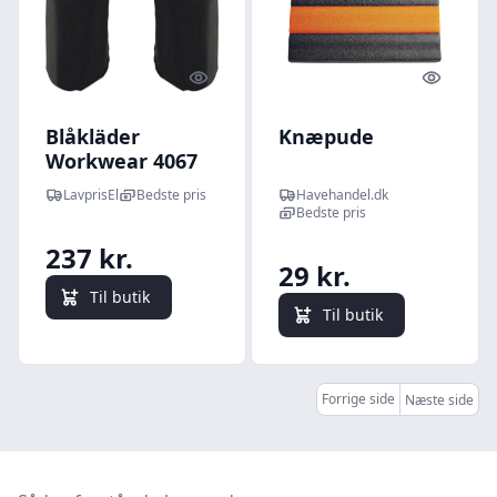
Quick look
Quick l
Blåkläder
Knæpude
Workwear 4067
knæbeskyttere,
LavprisEl
Bedste pris
Havehandel.dk
sort, str. XL/2XL
Bedste pris
237 kr.
29 kr.
Til butik
Til butik
Forrige side
Næste side