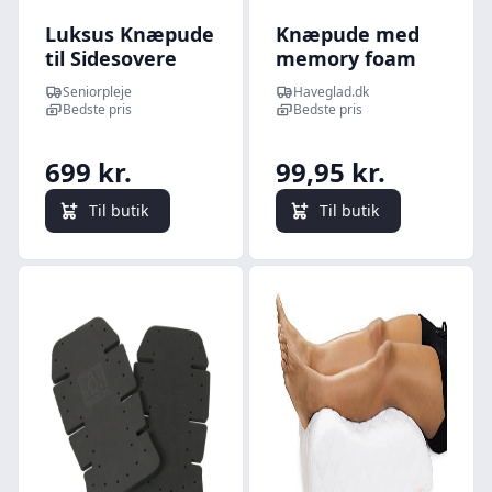
Luksus Knæpude
Knæpude med
til Sidesovere
memory foam
Seniorpleje
Haveglad.dk
Bedste pris
Bedste pris
699 kr.
99,95 kr.
Til butik
Til butik