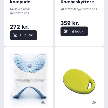
knæpude
Knæbeskyttere
Coyote Brun -
Haveglad.dk
Army Star
Bedste pris
One Size
Bedste pris
359 kr.
272 kr.
Til butik
Til butik
Quick look
Quick l