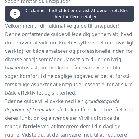
Sådan forstår du knæpuder
Disclaimer: Indholdet er delvist AI-genereret. Klik
her for flere detaljer
Velkommen til din ultimative guide til knæpuder!
Denne omfattende guide vil lede dig gennem alt, hvad
du behøver at vide om knæbeskyttere – et uundværligt
værktøj for både amatører og professionelle inden for
diverse arbejdsområder. Uanset om du er en ivrig
haveentusiast, en dedikeret håndværker eller blot
søger komfort i dine daglige opgaver, er det at forstå
forskellige aspekter af knæpuder essentiel for at sikre
både effektivitet og sikkerhed.
I denne guide vil vi dykke ned i en
grundlæggende
definition af knæpuder
, så du kan få en klar forståelse af
deres funktion og anvendelser. Vi vil udforske de
mange
fordele
ved at integrere dem i din daglige
rutine. Vidste du, at de kan være med til at reducere