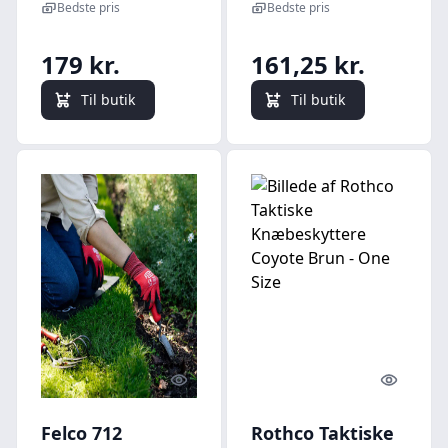
Arbejdstøj |
Bedste pris
Bedste pris
Fiskeri |
Landbrug
179 kr.
161,25 kr.
Til butik
Til butik
Quick look
Quick l
Felco 712
Rothco Taktiske