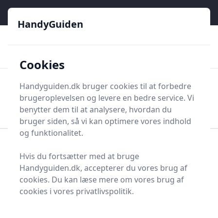
HandyGuiden - Din genvej til gør-det-selv og håndværkere
e menu
HandyGuiden
👌
🏆
De bedste priser
2.552 forskellige produkttyper
🛍️
🎖️
⭐⭐⭐⭐⭐
Tryg shopping
Mange kategorier
Cookies
HandyGuiden
Handyguiden.dk bruger cookies til at forbedre
Men
brugeroplevelsen og levere en bedre service. Vi
Søg nu
Søg nu
benytter dem til at analysere, hvordan du
bruger siden, så vi kan optimere vores indhold
og funktionalitet.
Forside
Renovering og Byggeri
Værktøj
Hvis du fortsætter med at bruge
Diverse værktøj
Arbejdstøj og -sikkerhed
Knæpude
Handyguiden.dk, accepterer du vores brug af
Bedste knæpuder og
cookies. Du kan læse mere om vores brug af
cookies i vores privatlivspolitik.
tilbud - top 17