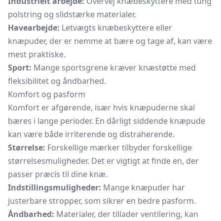
Industrielt arbejde:
Overvej knæbeskyttere med tung
polstring og slidstærke materialer.
Havearbejde:
Letvægts knæbeskyttere eller
knæpuder, der er nemme at bære og tage af, kan være
mest praktiske.
Sport:
Mange sportsgrene kræver
knæstøtte
med
fleksibilitet og åndbarhed.
Komfort og pasform
Komfort er afgørende, især hvis knæpuderne skal
bæres i lange perioder. En dårligt siddende knæpude
kan være både irriterende og distraherende.
Størrelse:
Forskellige mærker tilbyder forskellige
størrelsesmuligheder. Det er vigtigt at finde en, der
passer præcis til dine knæ.
Indstillingsmuligheder:
Mange knæpuder har
justerbare stropper, som sikrer en bedre pasform.
Åndbarhed:
Materialer, der tillader ventilering, kan