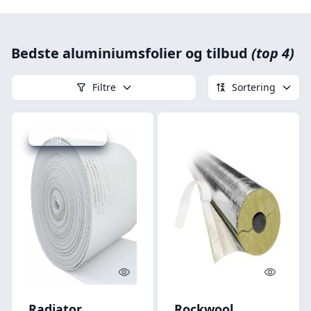
Bedste aluminiumsfolier og tilbud
(top 4)
Filtre
Sortering
Udsalg - spar 8 %
Quick look
Quick l
Radiator
Rockwool