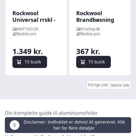
Rockwool
Rockwool
Universal rrskl -
Brandbøsning
Rrisolering med
conlite 54/38 mm
WATTOO.DK
Proshop.dk
aluminiumsfolie,
1 m
Bedste pris
Bedste pris
slids og tape, 22
mm indv.
1.349 kr.
367 kr.
diameter, 50 mm
isolering, slv, 1
Til butik
Til butik
meter - pakke 9
stk.
Forrige side
Næste side
Din komplette guide til aluminiumsfolier
Disclaimer: Indholdet er delvist AI-genereret. Klik
her for flere detaljer