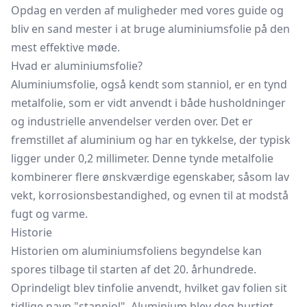
Opdag en verden af muligheder med
vores guide
og
bliv en sand mester i at bruge aluminiumsfolie på den
mest effektive møde.
Hvad er aluminiumsfolie?
Aluminiumsfolie, også kendt som stanniol, er en tynd
metalfolie, som er vidt anvendt i både husholdninger
og industrielle anvendelser verden over. Det er
fremstillet af aluminium og har en tykkelse, der typisk
ligger under 0,2 millimeter. Denne tynde metalfolie
kombinerer flere ønskværdige egenskaber, såsom lav
vekt, korrosionsbestandighed, og evnen til at modstå
fugt og varme.
Historie
Historien om aluminiumsfoliens begyndelse kan
spores tilbage til starten af det 20. århundrede.
Oprindeligt blev tinfolie anvendt, hvilket gav folien sit
tidlige navn "stanniol". Aluminium blev dog hurtigt