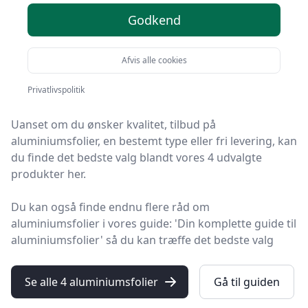
tilbud - top 4
Godkend
Velkommen til HandyGuiden! Vi har gjort arbejdet for
Afvis alle cookies
dig og udvalgt 4 af de bedste aluminiumsfolier på
markedet.
Privatlivspolitik
Uanset om du ønsker kvalitet, tilbud på
aluminiumsfolier, en bestemt type eller fri levering, kan
du finde det bedste valg blandt vores 4 udvalgte
produkter her.
Du kan også finde endnu flere råd om
aluminiumsfolier i vores guide: 'Din komplette guide til
aluminiumsfolier' så du kan træffe det bedste valg
Se alle 4 aluminiumsfolier
Gå til guiden