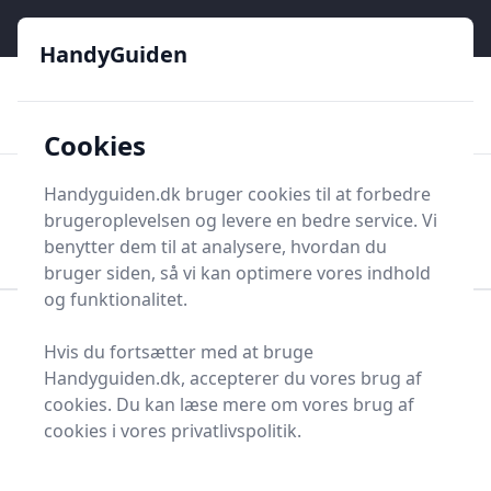
HandyGuiden - Din genvej til gør-det-selv og håndværkere
e menu
HandyGuiden
👌
🏆
De bedste priser
2.552 forskellige produkttyper
🛍️
🎖️
⭐⭐⭐⭐⭐
Tryg shopping
Mange kategorier
Cookies
HandyGuiden
Handyguiden.dk bruger cookies til at forbedre
Men
brugeroplevelsen og levere en bedre service. Vi
Søg nu
Søg nu
benytter dem til at analysere, hvordan du
bruger siden, så vi kan optimere vores indhold
og funktionalitet.
Forside
Renovering og Byggeri
Værktøj
Hvis du fortsætter med at bruge
Diverse værktøj
Arbejdstøj og -sikkerhed
Handyguiden.dk, accepterer du vores brug af
Aluminiumsfolie
cookies. Du kan læse mere om vores brug af
Bedste
cookies i vores privatlivspolitik.
aluminiumsfolier og