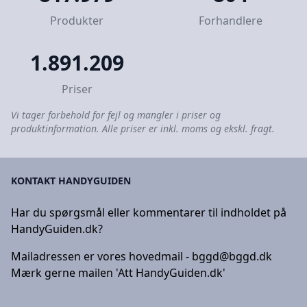
Produkter
Forhandlere
1.891.209
Priser
Vi tager forbehold for fejl og mangler i priser og
produktinformation. Alle priser er inkl. moms og ekskl. fragt.
KONTAKT HANDYGUIDEN
Har du spørgsmål eller kommentarer til indholdet på
HandyGuiden.dk?
Mailadressen er vores hovedmail -
bggd@bggd.dk
Mærk gerne mailen 'Att HandyGuiden.dk'