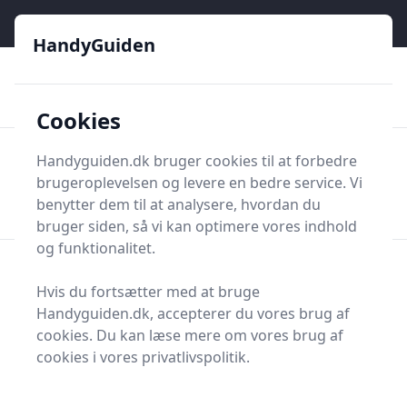
HandyGuiden - Din genvej til gør-det-selv og håndværkere
HandyGuiden
👌
🏆
De bedste priser
2.552 forskellige produkttyper
🛍️
🎖️
⭐⭐⭐⭐⭐
Tryg shopping
Mange kategorier
Cookies
HandyGuiden
Handyguiden.dk bruger cookies til at forbedre
Men
brugeroplevelsen og levere en bedre service. Vi
Søg nu
Søg nu
benytter dem til at analysere, hvordan du
bruger siden, så vi kan optimere vores indhold
og funktionalitet.
Forside
Renovering og Byggeri
Værktøj
Diverse værktøj
Værktøjsdele og tilbehør
Hvis du fortsætter med at bruge
Vinkler og tilbehør
Handyguiden.dk, accepterer du vores brug af
Vinkler og tilbehør
cookies. Du kan læse mere om vores brug af
cookies i vores privatlivspolitik.
Ansatsvinkel