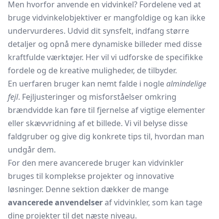
Men hvorfor anvende en vidvinkel? Fordelene ved at
bruge vidvinkelobjektiver er mangfoldige og kan ikke
undervurderes. Udvid dit synsfelt, indfang større
detaljer og opnå mere dynamiske billeder med disse
kraftfulde værktøjer. Her vil vi udforske de specifikke
fordele og de kreative muligheder, de tilbyder.
En uerfaren bruger kan nemt falde i nogle
almindelige
fejl
. Fejljusteringer og misforståelser omkring
brændvidde kan føre til fjernelse af vigtige elementer
eller skævvridning af et billede. Vi vil belyse disse
faldgruber og give dig konkrete tips til, hvordan man
undgår dem.
For den mere avancerede bruger kan vidvinkler
bruges til komplekse projekter og innovative
løsninger. Denne sektion dækker de mange
avancerede anvendelser
af vidvinkler, som kan tage
dine projekter til det næste niveau.