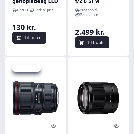
genopladelig LED
f/2.8 STM
pandelampe -
DetLED
Bedste pris
Proshop.dk
470lm, 230°
Bedste pris
vidvinkel, IP44,
130 kr.
inkl. batteri
2.499 kr.
Til butik
Til butik
Spar -4.451 kr.
Quick look
Quick l