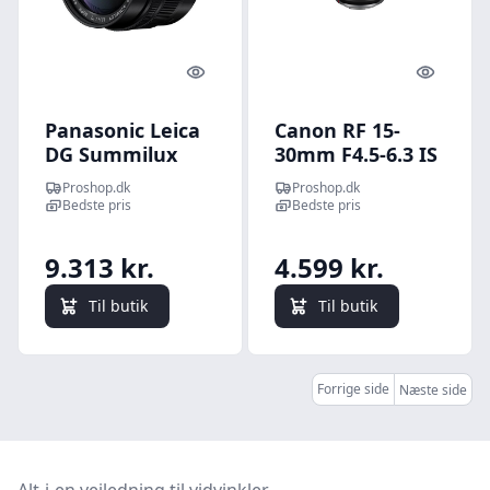
Quick look
Quick l
Panasonic Leica
Canon RF 15-
DG Summilux
30mm F4.5-6.3 IS
wide-angle lens -
STM
Proshop.dk
Proshop.dk
12 mm
Bedste pris
Bedste pris
9.313 kr.
4.599 kr.
Til butik
Til butik
Forrige side
Næste side