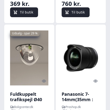
369 kr.
760 kr.
Til butik
Til butik
Udsalg - spar 29 %
Quick look
Quick l
Fuldkuppelt
Panasonic 7-
trafikspejl Ø40
14mm(35mm :
cm i akryl - 90°
14-28mm) Lens
Boligcenter.dk
Proshop.dk