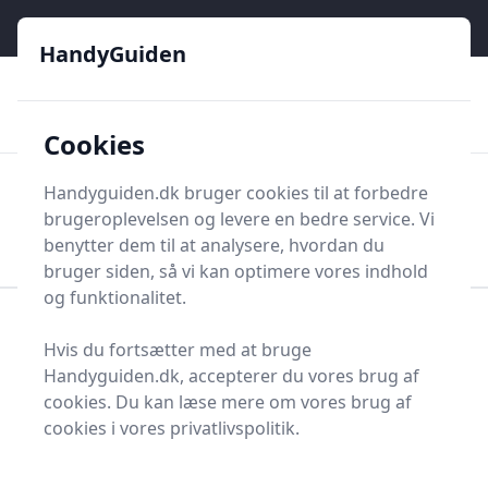
HandyGuiden - Din genvej til gør-det-selv og håndværkere
e menu
HandyGuiden
👌
🏆
De bedste priser
2.552 forskellige produkttyper
🛍️
🎖️
⭐⭐⭐⭐⭐
Tryg shopping
Mange kategorier
Cookies
HandyGuiden
Handyguiden.dk bruger cookies til at forbedre
Men
brugeroplevelsen og levere en bedre service. Vi
Søg nu
Søg nu
benytter dem til at analysere, hvordan du
bruger siden, så vi kan optimere vores indhold
og funktionalitet.
Forside
Renovering og Byggeri
Værktøj
Hvis du fortsætter med at bruge
Diverse værktøj
Værktøjsdele og tilbehør
Handyguiden.dk, accepterer du vores brug af
Vinkler og tilbehør
Vidvinkel
cookies. Du kan læse mere om vores brug af
Bedste vidvinkler til dig
cookies i vores privatlivspolitik.
- 13 gode valg