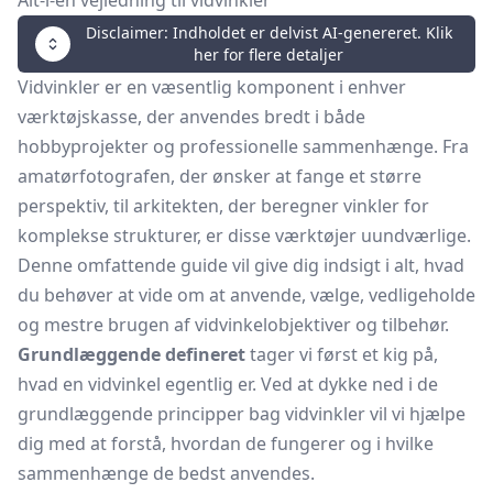
Alt-i-en vejledning til vidvinkler
Disclaimer: Indholdet er delvist AI-genereret. Klik
her for flere detaljer
Vidvinkler er en væsentlig komponent i enhver
værktøjskasse, der anvendes bredt i både
hobbyprojekter og professionelle sammenhænge. Fra
amatørfotografen, der ønsker at fange et større
perspektiv, til arkitekten, der beregner vinkler for
komplekse strukturer, er disse værktøjer uundværlige.
Denne omfattende guide vil give dig indsigt i alt, hvad
du behøver at vide om at anvende, vælge, vedligeholde
og mestre brugen af vidvinkelobjektiver og tilbehør.
Grundlæggende defineret
tager vi først et kig på,
hvad en vidvinkel egentlig er. Ved at dykke ned i de
grundlæggende principper bag vidvinkler vil vi hjælpe
dig med at forstå, hvordan de fungerer og i hvilke
sammenhænge de bedst anvendes.