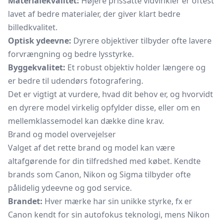
Materialekvalitet:
Højere prissatte vidvinkler er oftest
lavet af bedre materialer, der giver klart bedre
billedkvalitet.
Optisk ydeevne:
Dyrere objektiver tilbyder ofte lavere
forvrængning og bedre lysstyrke.
Byggekvalitet:
Et robust objektiv holder længere og
er bedre til udendørs fotografering.
Det er vigtigt at vurdere, hvad dit behov er, og hvorvidt
en dyrere model virkelig opfylder disse, eller om en
mellemklassemodel kan dække dine krav.
Brand og model overvejelser
Valget af det rette brand og model kan være
altafgørende for din tilfredshed med købet. Kendte
brands som Canon, Nikon og Sigma tilbyder ofte
pålidelig ydeevne og god service.
Brandet:
Hver mærke har sin unikke styrke, fx er
Canon kendt for sin autofokus teknologi, mens Nikon