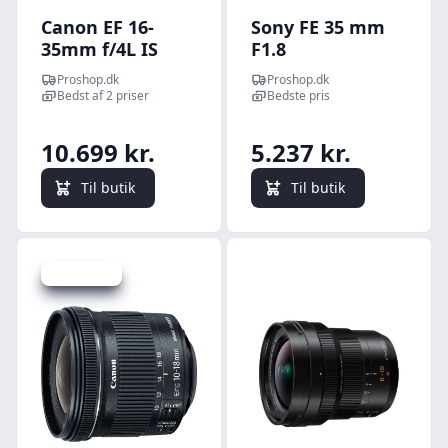
Canon EF 16-
Sony FE 35 mm
35mm f/4L IS
F1.8
USM
Proshop.dk
Proshop.dk
Bedst af 2 priser
Bedste pris
10.699 kr.
5.237 kr.
Til butik
Til butik
Spar 252 kr.