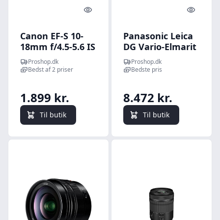
Quick look
Quick l
Canon EF-S 10-
Panasonic Leica
18mm f/4.5-5.6 IS
DG Vario-Elmarit
STM
Proshop.dk
Proshop.dk
Bedst af 2 priser
Bedste pris
1.899 kr.
8.472 kr.
Til butik
Til butik