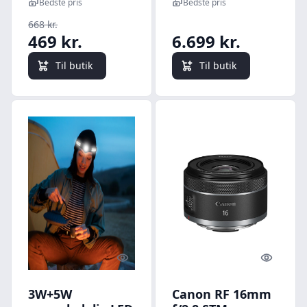
vidvinkel
GH1
Bedste pris
Bedste pris
668 kr.
469 kr.
6.699 kr.
Til butik
Til butik
Quick look
Quick l
3W+5W
Canon RF 16mm