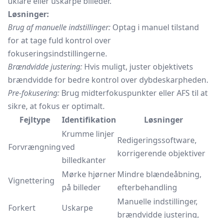
uklare eller uskarpe billeder.
Løsninger:
Brug af manuelle indstillinger:
Optag i manuel tilstand
for at tage fuld kontrol over
fokuseringsindstillingerne.
Brændvidde justering:
Hvis muligt, juster objektivets
brændvidde for bedre kontrol over dybdeskarpheden.
Pre-fokusering:
Brug midterfokuspunkter eller AFS til at
sikre, at fokus er optimalt.
Fejltype
Identifikation
Løsninger
Krumme linjer
Redigeringssoftware,
Forvrængning
ved
korrigerende objektiver
billedkanter
Mørke hjørner
Mindre blændeåbning,
Vignettering
på billeder
efterbehandling
Manuelle indstillinger,
Forkert
Uskarpe
brændvidde justering,