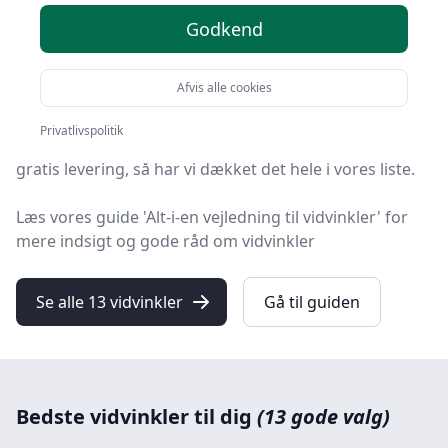
Godkend
Du er landet på HandyGuiden, hvor du finder de
bedste vidvinkler. Vi har udvalgt 13 produkter til dig!
Afvis alle cookies
Uanset om du søger den bedste kvalitet, et prisvenligt
Privatlivspolitik
tilbud på din næste vidvinkel, noget specifikt eller
gratis levering, så har vi dækket det hele i vores liste.
Læs vores guide 'Alt-i-en vejledning til vidvinkler' for
mere indsigt og gode råd om vidvinkler
Se alle 13 vidvinkler
Gå til guiden
Bedste vidvinkler til dig
(13 gode valg)