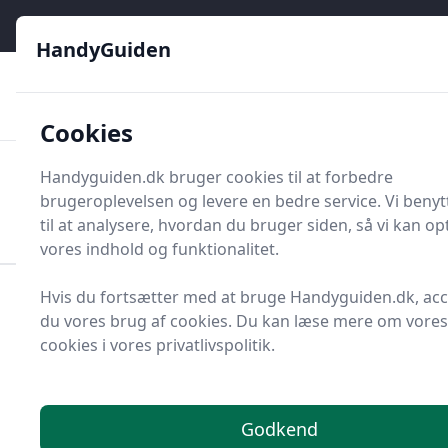
HandyGuiden - Din genvej til gør-det-selv og håndværkere
e menu
HandyGuiden
👌
🏆
De bedste priser
2.552 forskellige produkttyper
🛍️
🎖️
⭐⭐⭐⭐⭐
Tryg shopping
Mange kategorier
Cookies
HandyGuiden
Handyguiden.dk bruger cookies til at forbedre
Men
brugeroplevelsen og levere en bedre service. Vi beny
Søg nu
Søg nu
til at analysere, hvordan du bruger siden, så vi kan o
vores indhold og funktionalitet.
Hvis du fortsætter med at bruge Handyguiden.dk, ac
Forside
Renovering og Byggeri
Værktøj
du vores brug af cookies. Du kan læse mere om vores
Diverse værktøj
Værktøjsdele og tilbehør
cookies i vores privatlivspolitik.
Vinkler og tilbehør
Hårvinkel
Find de bedste
hårvinkler - 0
Godkend