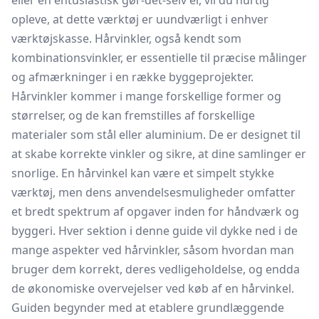
eller en entusiastisk gør-det-selv'er, vil du hurtig
opleve, at dette værktøj er uundværligt i enhver
værktøjskasse. Hårvinkler, også kendt som
kombinationsvinkler, er essentielle til præcise målinger
og afmærkninger i en række byggeprojekter.
Hårvinkler kommer i mange forskellige former og
størrelser, og de kan fremstilles af forskellige
materialer som stål eller aluminium. De er designet til
at skabe korrekte vinkler og sikre, at dine samlinger er
snorlige. En hårvinkel kan være et simpelt stykke
værktøj, men dens anvendelsesmuligheder omfatter
et bredt spektrum af opgaver inden for håndværk og
byggeri. Hver sektion i denne guide vil dykke ned i de
mange aspekter ved hårvinkler, såsom hvordan man
bruger dem korrekt, deres vedligeholdelse, og endda
de økonomiske overvejelser ved køb af en hårvinkel.
Guiden begynder med at etablere grundlæggende