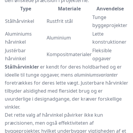
den ønskede præcision i projekterne.
Type
Materiale
Anvendelse
Tunge
Stålhårvinkel
Rustfrit stål
byggeprojekter
Aluminiums
Lette
Aluminium
hårvinkel
konstruktioner
Justérbar
Fleksible
Kompositmaterialer
hårvinkel
opgaver
Stålhårvinkler
er kendt for deres holdbarhed og er
ideelle til tunge opgaver, mens
aluminiumsvarianter
foretrækkes for deres lette vægt. Justerbare hårvinkler
tilbyder alsidighed med flersidet brug og er
uvurderlige i designadgange, der kræver forskellige
vinkler.
Det rette valg af hårvinkel påvirker ikke kun
præcisionen, men også effektiviteten af
byggeprojekter, hvilket underbygger vigtigheden af et