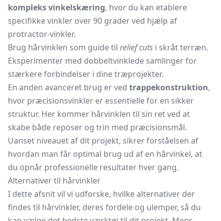
kompleks vinkelskæring
, hvor du kan etablere
specifikke vinkler over 90 grader ved hjælp af
protractor-vinkler.
Brug hårvinklen som guide til
relief cuts
i skråt terræn.
Eksperimenter med dobbeltvinklede samlinger for
stærkere forbindelser i dine træprojekter.
En anden avanceret brug er ved
trappekonstruktion
,
hvor præcisionsvinkler er essentielle for en sikker
struktur. Her kommer hårvinklen til sin ret ved at
skabe både reposer og trin med præcisionsmål.
Uanset niveauet af dit projekt, sikrer forståelsen af
hvordan man får optimal brug ud af en hårvinkel, at
du opnår professionelle resultater hver gang.
Alternativer til hårvinkler
I dette afsnit vil vi udforske, hvilke alternativer der
findes til hårvinkler, deres fordele og ulemper, så du
kan vælge det bedste værktøj til dit projekt. Mens