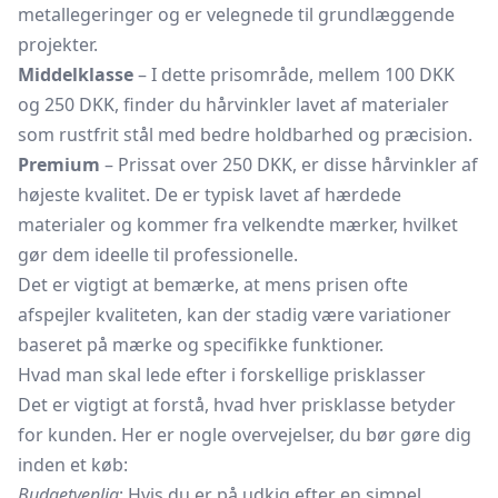
metallegeringer og er velegnede til grundlæggende
projekter.
Middelklasse
– I dette prisområde, mellem 100 DKK
og 250 DKK, finder du hårvinkler lavet af materialer
som rustfrit stål med bedre holdbarhed og præcision.
Premium
– Prissat over 250 DKK, er disse hårvinkler af
højeste kvalitet. De er typisk lavet af hærdede
materialer og kommer fra velkendte mærker, hvilket
gør dem ideelle til professionelle.
Det er vigtigt at bemærke, at mens prisen ofte
afspejler kvaliteten, kan der stadig være variationer
baseret på mærke og specifikke funktioner.
Hvad man skal lede efter i forskellige prisklasser
Det er vigtigt at forstå, hvad hver prisklasse betyder
for kunden. Her er nogle overvejelser, du bør gøre dig
inden et køb:
Budgetvenlig
: Hvis du er på udkig efter en simpel