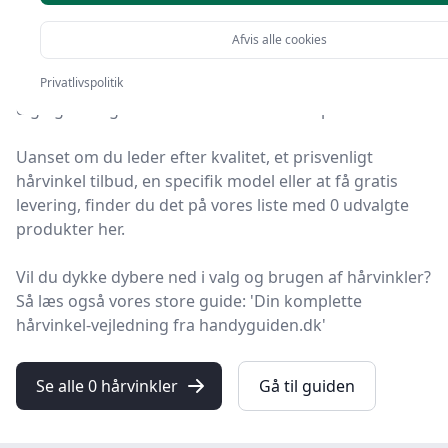
valgmuligheder
Afvis alle cookies
Velkommen til HandyGuiden! Vi har gjort arbejdet for
Privatlivspolitik
dig og udvalgt 0 af de bedste hårvinkler på markedet.
Uanset om du leder efter kvalitet, et prisvenligt
hårvinkel tilbud, en specifik model eller at få gratis
levering, finder du det på vores liste med 0 udvalgte
produkter her.
Vil du dykke dybere ned i valg og brugen af hårvinkler?
Så læs også vores store guide: 'Din komplette
hårvinkel-vejledning fra handyguiden.dk'
Se alle 0 hårvinkler
Gå til guiden