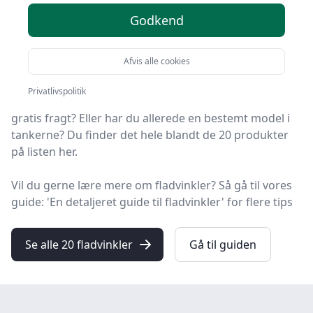
Godkend
Du er landet på HandyGuiden, det helt rigtige sted at
finde fladvinkler. Vi har udvalgt de 20 bedste produkter
Afvis alle cookies
lige nu, så du er sikret et godt køb!
Privatlivspolitik
Leder du efter et godt fladvinkel tilbud? Vil du have
gratis fragt? Eller har du allerede en bestemt model i
tankerne? Du finder det hele blandt de 20 produkter
på listen her.
Vil du gerne lære mere om fladvinkler? Så gå til vores
guide: 'En detaljeret guide til fladvinkler' for flere tips
Se alle 20 fladvinkler
Gå til guiden