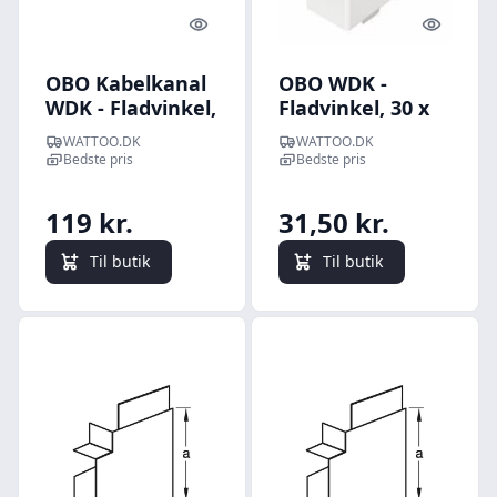
Quick look
Quick l
OBO Kabelkanal
OBO WDK -
WDK - Fladvinkel,
Fladvinkel, 30 x
60 x 108,5 mm (til
45 mm, perlehvid
WATTOO.DK
WATTOO.DK
WDK60110),
Bedste pris
Bedste pris
renhvid
119 kr.
31,50 kr.
Til butik
Til butik