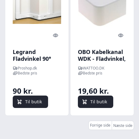
Quick look
Quick l
Legrand
OBO Kabelkanal
Fladvinkel 90°
WDK - Fladvinkel,
50X105 hv
40 x 40 mm (til
Proshop.dk
WATTOO.DK
WDK40040),
Bedste pris
Bedste pris
renhvid
90 kr.
19,60 kr.
Til butik
Til butik
Forrige side
Næste side