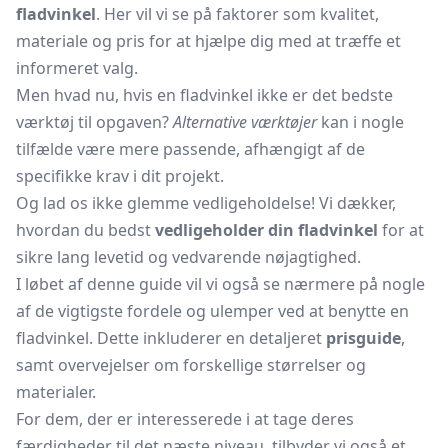
fladvinkel
. Her vil vi se på faktorer som kvalitet,
materiale og pris for at hjælpe dig med at træffe et
informeret valg.
Men hvad nu, hvis en fladvinkel ikke er det bedste
værktøj til opgaven?
Alternative værktøjer
kan i nogle
tilfælde være mere passende, afhængigt af de
specifikke krav i dit projekt.
Og lad os ikke glemme vedligeholdelse! Vi dækker,
hvordan du bedst
vedligeholder din fladvinkel
for at
sikre lang levetid og vedvarende nøjagtighed.
I løbet af denne guide vil vi også se nærmere på nogle
af de vigtigste fordele og ulemper ved at benytte en
fladvinkel. Dette inkluderer en detaljeret
prisguide
,
samt overvejelser om forskellige størrelser og
materialer.
For dem, der er interesserede i at tage deres
færdigheder til det næste niveau, tilbyder vi også et