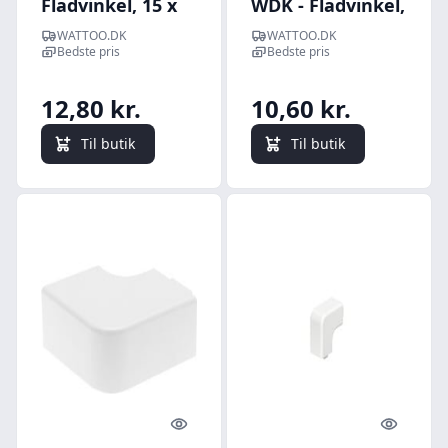
Fladvinkel, 15 x
WDK - Fladvinkel,
30 mm, perlehvid
17,5 x 17,5 mm
WATTOO.DK
WATTOO.DK
(til WDK20020),
Bedste pris
Bedste pris
renhvid
12,80 kr.
10,60 kr.
Til butik
Til butik
Quick look
Quick l