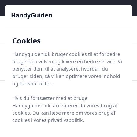
HandyGuiden - Din genvej til gør-det-selv og håndværkere
e menu
HandyGuiden
👌
🏆
De bedste priser
2.552 forskellige produkttyper
🛍️
🎖️
⭐⭐⭐⭐⭐
Tryg shopping
Mange kategorier
Cookies
HandyGuiden
Handyguiden.dk bruger cookies til at forbedre
Men
brugeroplevelsen og levere en bedre service. Vi
Søg nu
Søg nu
benytter dem til at analysere, hvordan du
bruger siden, så vi kan optimere vores indhold
og funktionalitet.
Forside
Renovering og Byggeri
Værktøj
Hvis du fortsætter med at bruge
Diverse værktøj
Værktøjsdele og tilbehør
Handyguiden.dk, accepterer du vores brug af
Vinkler og tilbehør
Fladvinkel
cookies. Du kan læse mere om vores brug af
Bedste fladvinkler - top
cookies i vores privatlivspolitik.
20 valg