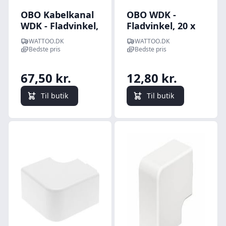
OBO Kabelkanal
OBO WDK -
WDK - Fladvinkel,
Fladvinkel, 20 x
39 x 88,5 mm (til
20 mm, perlehvid
WATTOO.DK
WATTOO.DK
WDK40090),
Bedste pris
Bedste pris
renhvid
67,50 kr.
12,80 kr.
Til butik
Til butik