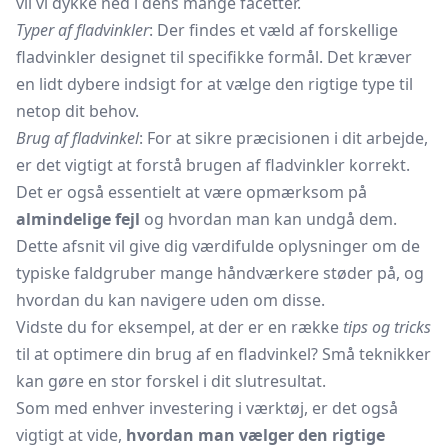
vil vi dykke ned i dens mange facetter.
Typer af fladvinkler
: Der findes et væld af forskellige
fladvinkler designet til specifikke formål. Det kræver
en lidt dybere indsigt for at vælge den rigtige type til
netop dit behov.
Brug af fladvinkel
: For at sikre præcisionen i dit arbejde,
er det vigtigt at forstå brugen af fladvinkler korrekt.
Det er også essentielt at være opmærksom på
almindelige fejl
og hvordan man kan undgå dem.
Dette afsnit vil give dig værdifulde oplysninger om de
typiske faldgruber mange håndværkere støder på, og
hvordan du kan navigere uden om disse.
Vidste du for eksempel, at der er en række
tips og tricks
til at optimere din brug af en fladvinkel? Små teknikker
kan gøre en stor forskel i dit slutresultat.
Som med enhver investering i værktøj, er det også
vigtigt at vide,
hvordan man vælger den rigtige