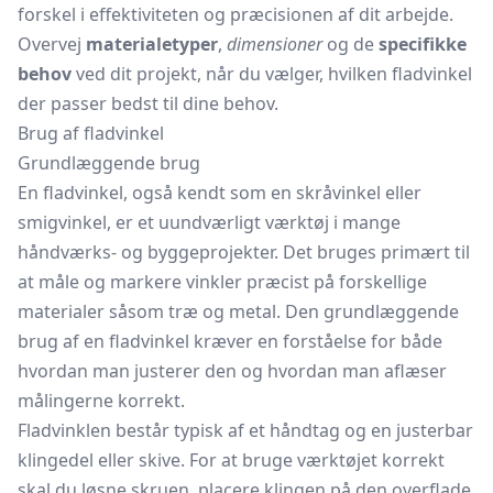
forskel i effektiviteten og præcisionen af dit arbejde.
Overvej
materialetyper
,
dimensioner
og de
specifikke
behov
ved dit projekt, når du vælger, hvilken fladvinkel
der passer bedst til dine behov.
Brug af fladvinkel
Grundlæggende brug
En fladvinkel, også kendt som en skråvinkel eller
smigvinkel,
er et uundværligt værktøj i mange
håndværks- og byggeprojekter. Det bruges primært til
at måle og markere vinkler præcist på forskellige
materialer såsom træ og metal. Den grundlæggende
brug af en fladvinkel kræver en forståelse for både
hvordan man justerer den og hvordan man aflæser
målingerne korrekt.
Fladvinklen består typisk af et håndtag og en justerbar
klingedel eller skive. For at bruge værktøjet korrekt
skal du løsne skruen, placere klingen på den overflade,