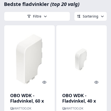
Bedste fladvinkler
(top 20 valg)
Filtre
Sortering
Quick look
Quick l
OBO WDK -
OBO WDK -
Fladvinkel, 60 x
Fladvinkel, 40 x
110 mm,
60 mm, perlehvid
WATTOO.DK
WATTOO.DK