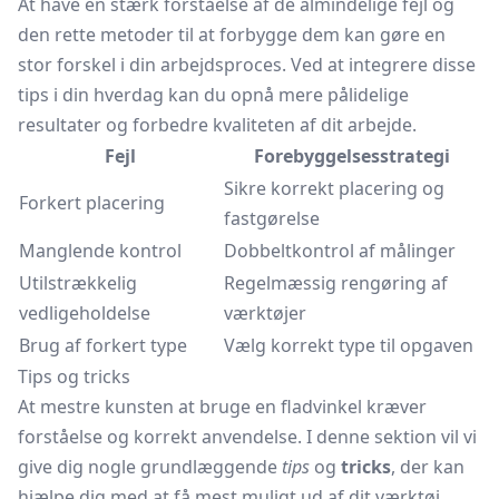
At have en stærk forståelse af de almindelige fejl og
den rette metoder til at forbygge dem kan gøre en
stor forskel i din arbejdsproces. Ved at integrere disse
tips i din hverdag kan du opnå mere pålidelige
resultater og forbedre kvaliteten af dit arbejde.
Fejl
Forebyggelsesstrategi
Sikre korrekt placering og
Forkert placering
fastgørelse
Manglende kontrol
Dobbeltkontrol af målinger
Utilstrækkelig
Regelmæssig rengøring af
vedligeholdelse
værktøjer
Brug af forkert type
Vælg korrekt type til opgaven
Tips og tricks
At mestre kunsten at bruge en fladvinkel kræver
forståelse og korrekt anvendelse. I denne sektion vil vi
give dig nogle grundlæggende
tips
og
tricks
, der kan
hjælpe dig med at få mest muligt ud af dit værktøj,