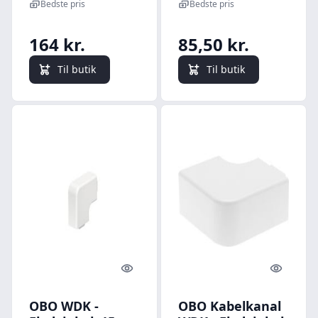
perlehvid
Bedste pris
Bedste pris
164 kr.
85,50 kr.
Til butik
Til butik
Quick look
Quick l
OBO WDK -
OBO Kabelkanal