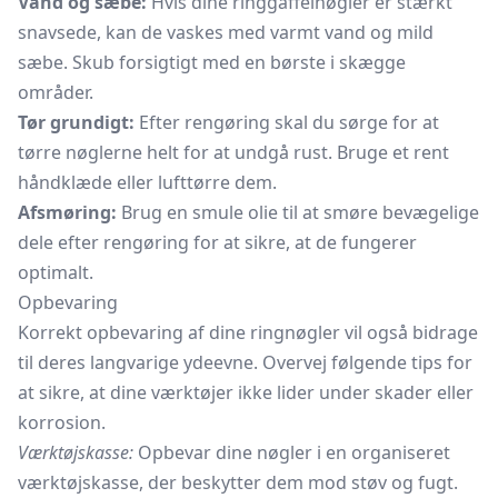
Vand og sæbe:
Hvis dine ringgaffelnøgler er stærkt
snavsede, kan de vaskes med varmt vand og mild
sæbe. Skub forsigtigt med en børste i skægge
områder.
Tør grundigt:
Efter rengøring skal du sørge for at
tørre nøglerne helt for at undgå rust. Bruge et rent
håndklæde eller lufttørre dem.
Afsmøring:
Brug en smule olie til at smøre bevægelige
dele efter rengøring for at sikre, at de fungerer
optimalt.
Opbevaring
Korrekt opbevaring af dine ringnøgler vil også bidrage
til deres langvarige ydeevne. Overvej følgende tips for
at sikre, at dine værktøjer ikke lider under skader eller
korrosion.
Værktøjskasse:
Opbevar dine nøgler i en organiseret
værktøjskasse, der beskytter dem mod støv og fugt.