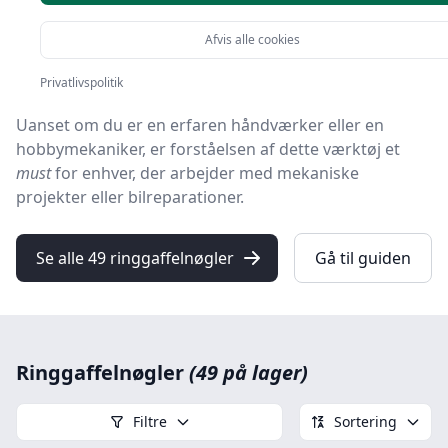
I denne omfattende vejledning vil vi udforske det
Afvis alle cookies
alsidige og essentielle værktøj
ringgaffelnøgle
, også
kendt som
kombinationsnøgle
eller
ring- og gaffelnøgle
.
Privatlivspolitik
Uanset om du er en erfaren håndværker eller en
hobbymekaniker, er forståelsen af dette værktøj et
must
for enhver, der arbejder med mekaniske
projekter eller bilreparationer.
Se alle 49 ringgaffelnøgler
Gå til guiden
Ringgaffelnøgler
(49 på lager)
Filtre
Sortering