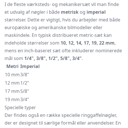
I de fleste værksteds- og mekanikersæt vil man finde
et udvalg af nøgler i både
metrisk
og
imperial
størrelser. Dette er vigtigt, hvis du arbejder med både
europæiske og amerikanske bilmodeller eller
maskindele. En typisk distribueret metric-sæt kan
indeholde størrelser som
10, 12, 14, 17, 19, 22 mm
,
mens en inch-baseret sæt ofte inkluderer nominerede
mål som
1/4", 3/8", 1/2", 5/8", 3/4"
.
Metri
Imperial
10 mm
3/8"
12 mm
1/2"
17 mm
5/8"
19 mm
3/4"
Specielle typer
Der findes også en række specielle ringgaffelnøgler,
der er designet til særlige formål eller anvendelser. En