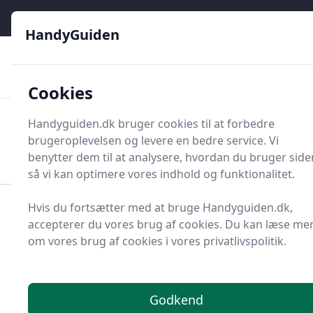
HandyGuiden - Din genvej til gør-det-selv og håndværkere
e menu
HandyGuiden
👌
🏆
De bedste priser
2.552 forskellige produkttyper
🛍️
🎖️
⭐⭐⭐⭐⭐
Tryg shopping
Mange kategorier
Cookies
HandyGuiden
Handyguiden.dk bruger cookies til at forbedre
Men
brugeroplevelsen og levere en bedre service. Vi
Søg nu
Søg nu
benytter dem til at analysere, hvordan du bruger side
så vi kan optimere vores indhold og funktionalitet.
Hvis du fortsætter med at bruge Handyguiden.dk,
Forside
Renovering og Byggeri
Værktøj
accepterer du vores brug af cookies. Du kan læse me
Håndværktøj
Nøgler og nøglesæt
Ringgaffelnøgle
om vores brug af cookies i vores privatlivspolitik.
Ringgaffelnøgler - 49 på
lager
Godkend