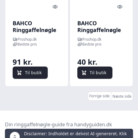
Quick look
Quick l
BAHCO
BAHCO
Ringgaffelnøgle
Ringgaffelnøgle
22 mm, 111m-22
8 mm, 111m-8
Proshop.dk
Proshop.dk
Bedste pris
Bedste pris
91 kr.
40 kr.
Til butik
Til butik
Forrige side
Næste side
Din ringgaffelnøgle-guide fra handyguiden.dk
Disclaimer: Indholdet er delvist AI-genereret. Klik