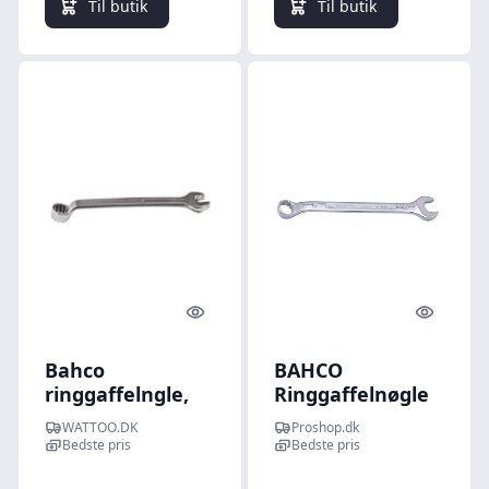
Til butik
Til butik
Quick look
Quick l
Bahco
BAHCO
ringgaffelngle,
Ringgaffelnøgle
19 mm
22 mm, 1952m-22
WATTOO.DK
Proshop.dk
Bedste pris
Bedste pris