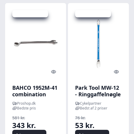
Udsalg - spar 40 %
Udsalg - spar 30 %
Quick look
Quick l
BAHCO 1952M-41
Park Tool MW-12
combination
- Ringgaffelnøgle
wrench
- 12mm
Proshop.dk
Cykelpartner
Bedste pris
Bedst af 2 priser
581 kr.
76 kr.
343 kr.
53 kr.