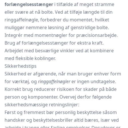
forlængelsesstænger
i tilfælde af meget stramme
eller svære at nå bolte. Ved at tilføje længde til din
ringgaffelnøgle, forbedrer du momentet, hvilket
muliggør nemmere løsning af genstridige bolte.
Integrér med momentnøgler for præcisionsarbejde.
Brug af forlængelsesstænger for ekstra kraft.
Arbejdet med besværlige vinkler ved at kombinere
med fleksible koblinger.
Sikkerhedstips
Sikkerhed er afgørende, når man bruger enhver form
for værktøj, og
ringgaffelnøgler
er ingen undtagelse.
Korrekt brug reducerer risikoen for skader på både
person og komponenter. Overvej derfor følgende
sikkerhedsmæssige retningslinjer:
Først og fremmest bør personlig beskyttelse såsom
handsker og beskyttelsesbriller altid bæres, især ved
arbejde i trange eller farlige omgivelser. Derudover er