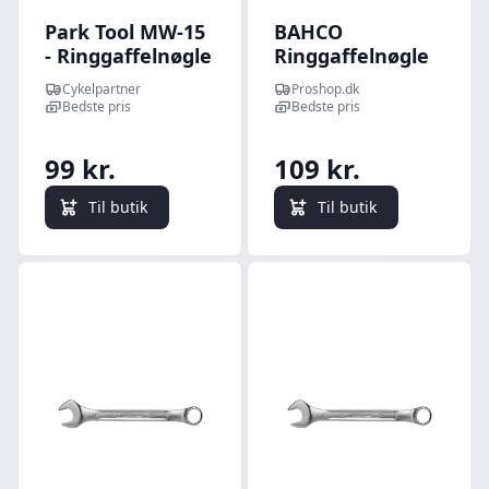
Park Tool MW-15
BAHCO
- Ringgaffelnøgle
Ringgaffelnøgle
- 15mm
24 mm, 111m-24
Cykelpartner
Proshop.dk
Bedste pris
Bedste pris
99 kr.
109 kr.
Til butik
Til butik