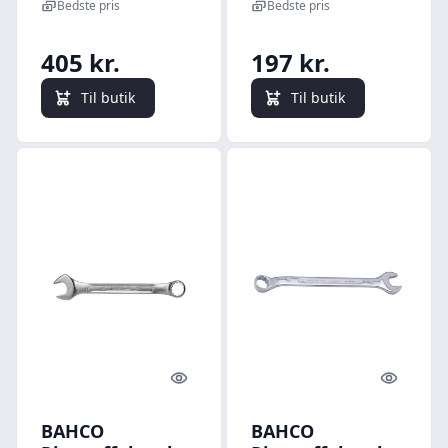
17 dele
Bedste pris
Bedste pris
405 kr.
197 kr.
Til butik
Til butik
Quick look
Quick l
BAHCO
BAHCO