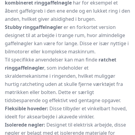
kombineret ringgaffelnøgle
har for eksempel et
åbent gaffelgreb i den ene ende og en lukket ring i den
anden, hvilket giver alsidighed i brugen.
Stubby ringgaffelnøgler
er en forkortet version
designet til at arbejde i trange rum, hvor almindelige
gaffelnøgler
kan være for lange. Disse er især nyttige i
bilmotorer eller komplekse maskinrum.
Til specifikke anvendelser kan man finde
ratchet
ringgaffelnøgler
, som indeholder et
skraldemekanisme i ringenden, hvilket muliggør
hurtig ratcheting uden at skulle fjerne værktøjet fra
møtrikken eller bolten. Dette er særligt
tidsbesparende og effektivt ved gentagne opgaver.
Fleksible hoveder:
Disse tilbyder et vinkelbart hoved,
ideelt for aksearbejde i akavede vinkler.
Isolerede nøgler:
Designet til elektrisk arbejde, disse
nøgler er belagt med et isolerende materiale for