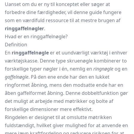
Uanset om du er ny til konceptet eller søger at
forbedre dine færdigheder, vil denne guide fungere
som en værdifuld ressource til at mestre brugen af
ringgaffelnøgler
.
Hvad er en ringgaffelnøgle?
Definition
En
ringgaffelnøgle
er et uundværligt værktøj i enhver
værktøjskasse. Denne type skruenøgle kombinerer to
forskellige typer nøgler i én, nemlig en
ringnøgle
og en
gaffelnøgle
. På den ene ende har den en lukket
ringformet åbning, mens den modsatte ende har en
åben gaffelformet åbning. Denne dobbeltfunktion gør
det muligt at arbejde med møtrikker og bolte af
forskellige dimensioner mere effektivt.
Ringdelen er designet til at omslutte møtrikken
fuldstændigt, hvilket giver mulighed for at anvende en
mere jævn kraftfordeling og reducere risikoen for at