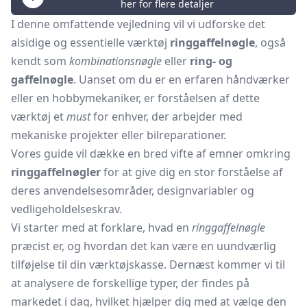
her for flere detaljer
I denne omfattende vejledning vil vi udforske det
alsidige og essentielle værktøj
ringgaffelnøgle
, også
kendt som
kombinationsnøgle
eller
ring- og
gaffelnøgle
. Uanset om du er en erfaren håndværker
eller en hobbymekaniker, er forståelsen af dette
værktøj et
must
for enhver, der arbejder med
mekaniske projekter eller bilreparationer.
Vores guide vil dække en bred vifte af emner omkring
ringgaffelnøgler
for at give dig en stor forståelse af
deres anvendelsesområder, designvariabler og
vedligeholdelseskrav.
Vi starter med at forklare, hvad en
ringgaffelnøgle
præcist er, og hvordan det kan være en uundværlig
tilføjelse til din værktøjskasse. Dernæst kommer vi til
at analysere de forskellige typer, der findes på
markedet i dag, hvilket hjælper dig med at vælge den