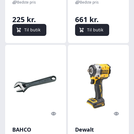
Bedste pris
Bedste pris
225 kr.
661 kr.
Til butik
Til butik
Quick look
Quick l
BAHCO
Dewalt