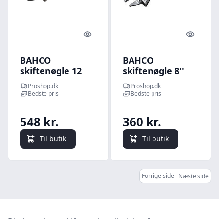
Quick look
Quick l
BAHCO
BAHCO
skiftenøgle 12
skiftenøgle 8''
9035 ergo
Riflede smalle
Proshop.dk
Proshop.dk
haj kæber og
Bedste pris
Bedste pris
548 kr.
360 kr.
Til butik
Til butik
Forrige side
Næste side