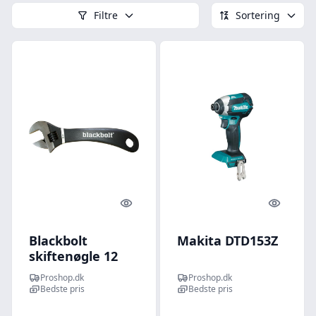
Filtre
Sortering
Quick look
Quick l
Blackbolt
Makita DTD153Z
skiftenøgle 12
Proshop.dk
Proshop.dk
Bedste pris
Bedste pris