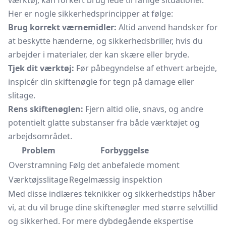
værktøj, kan forkert brug lede til farlige situationer.
Her er nogle sikkerhedsprincipper at følge:
Brug korrekt værnemidler:
Altid anvend handsker for
at beskytte hænderne, og sikkerhedsbriller, hvis du
arbejder i materialer, der kan skære eller bryde.
Tjek dit værktøj:
Før påbegyndelse af ethvert arbejde,
inspicér din skiftenøgle for tegn på damage eller
slitage.
Rens skiftenøglen:
Fjern altid olie, snavs, og andre
potentielt glatte substanser fra både værktøjet og
arbejdsområdet.
Problem
Forbyggelse
Overstramning
Følg det anbefalede moment
Værktøjsslitage
Regelmæssig inspektion
Med disse indlæres teknikker og sikkerhedstips håber
vi, at du vil bruge dine skiftenøgler med større selvtillid
og sikkerhed. For mere dybdegående ekspertise