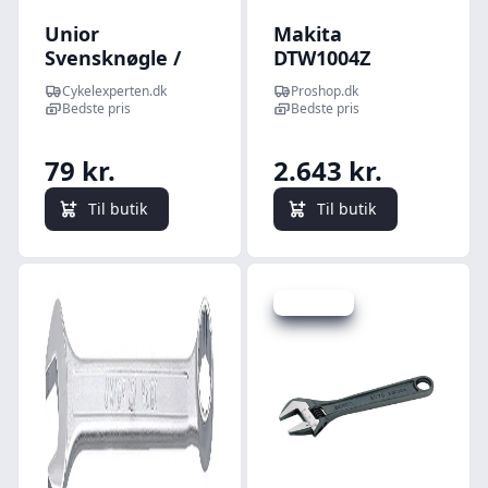
Unior
Makita
Svensknøgle /
DTW1004Z
Skiftenøgle - 11"
Cordless Impact
Cykelexperten.dk
Proshop.dk
(Kort Model)
Driver (Solo)
Bedste pris
Bedste pris
79 kr.
2.643 kr.
Til butik
Til butik
Spar 83 kr.