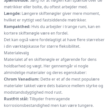
Spændvidde:
Sørg for at nøglen kan spænde over de
møtrikker eller bolte, du oftest arbejder med.
Længde:
Længere skiftenøgler giver mere moment,
hvilket er nyttigt ved fastsiddende møtrikker.
Kompakthed:
Hvis du arbejder i trange rum, kan en
kortere skiftenøgle være en fordel.
Det kan også være fordelagtigt at have flere størrelser
i din værktøjskasse for større fleksibilitet.
Materialevalg
Materialet af en skiftenøgle er afgørende for dens
holdbarhed og vægt. Her gennemgår vi nogle
almindelige materialer og deres egenskaber:
Chrom Vanadium:
Dette er et af de mest populære
materialer takket være dets balance mellem styrke og
modstandsdygtighed mod rust.
Rustfrit stål:
Tilbyder fremragende
korrosionsbestandighed men kan være tungere.