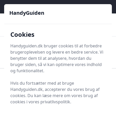
HandyGuiden - Din genvej til gør-det-selv og håndværkere
e menu
HandyGuiden
👌
🏆
De bedste priser
2.552 forskellige produkttyper
🛍️
🎖️
⭐⭐⭐⭐⭐
Tryg shopping
Mange kategorier
Cookies
HandyGuiden
Handyguiden.dk bruger cookies til at forbedre
Men
brugeroplevelsen og levere en bedre service. Vi
Søg nu
Søg nu
benytter dem til at analysere, hvordan du
bruger siden, så vi kan optimere vores indhold
og funktionalitet.
Forside
Renovering og Byggeri
Værktøj
Hvis du fortsætter med at bruge
Håndværktøj
Nøgler og nøglesæt
Skiftenøgle
Handyguiden.dk, accepterer du vores brug af
Skiftenøgler - 24 på
cookies. Du kan læse mere om vores brug af
cookies i vores privatlivspolitik.
lager