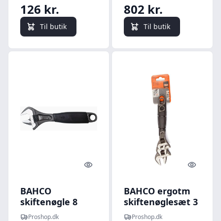
126 kr.
802 kr.
Til butik
Til butik
Quick look
Quick l
BAHCO
BAHCO ergotm
skiftenøgle 8
skiftenøglesæt 3
9071 isol
dele
Proshop.dk
Proshop.dk