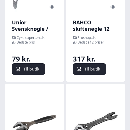
Quick look
Quick l
Unior
BAHCO
Svensknøgle /
skiftenøgle 12
Skiftenøgle - 12"
8073 ip
Cykelexperten.dk
Proshop.dk
(Lang Model)
Bedste pris
Bedst af 2 priser
79 kr.
317 kr.
Til butik
Til butik