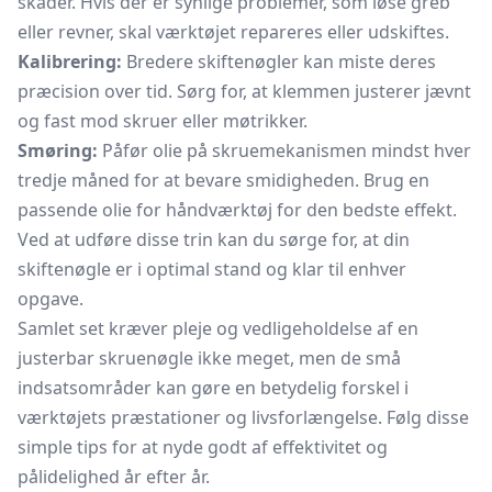
skader. Hvis der er synlige problemer, som løse greb
eller revner, skal værktøjet repareres eller udskiftes.
Kalibrering:
Bredere skiftenøgler kan miste deres
præcision over tid. Sørg for, at klemmen justerer jævnt
og fast mod skruer eller møtrikker.
Smøring:
Påfør olie på skruemekanismen mindst hver
tredje måned for at bevare smidigheden. Brug en
passende olie for håndværktøj for den bedste effekt.
Ved at udføre disse trin kan du sørge for, at din
skiftenøgle er i optimal stand og klar til enhver
opgave.
Samlet set kræver pleje og vedligeholdelse af en
justerbar skruenøgle ikke meget, men de små
indsatsområder kan gøre en betydelig forskel i
værktøjets præstationer og livsforlængelse. Følg disse
simple tips for at nyde godt af effektivitet og
pålidelighed år efter år.