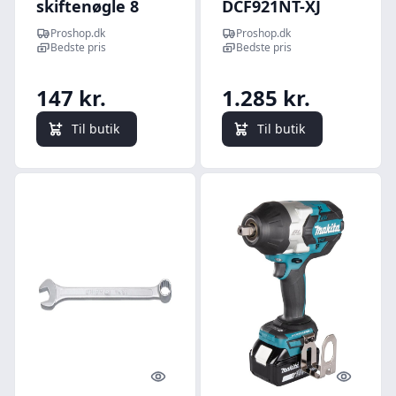
skiftenøgle 8
DCF921NT-XJ
8071 ip
power wrench
Proshop.dk
Proshop.dk
Bedste pris
Bedste pris
147 kr.
1.285 kr.
Til butik
Til butik
Quick look
Quick l