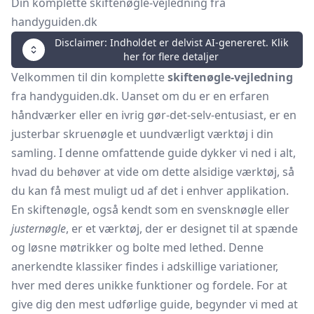
Din komplette skiftenøgle-vejledning fra
handyguiden.dk
Disclaimer: Indholdet er delvist AI-genereret. Klik
her for flere detaljer
Velkommen til din komplette
skiftenøgle-vejledning
fra handyguiden.dk. Uanset om du er en erfaren
håndværker eller en ivrig gør-det-selv-entusiast, er en
justerbar skruenøgle et uundværligt værktøj i din
samling. I denne omfattende guide dykker vi ned i alt,
hvad du behøver at vide om dette alsidige værktøj, så
du kan få mest muligt ud af det i enhver applikation.
En skiftenøgle, også kendt som en
svensknøgle
eller
justernøgle
, er et værktøj, der er designet til at spænde
og løsne møtrikker og bolte med lethed. Denne
anerkendte klassiker findes i adskillige variationer,
hver med deres unikke funktioner og fordele. For at
give dig den mest udførlige guide, begynder vi med at