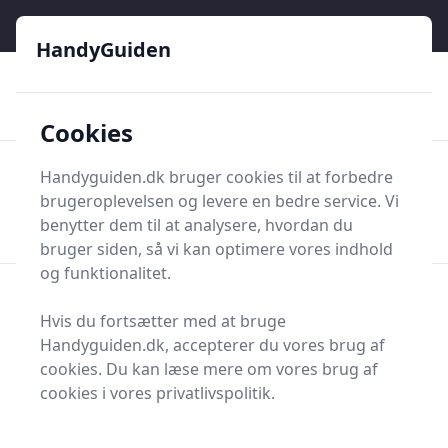
HandyGuiden - Din genvej til gør-det-selv og håndværkere
HandyGuiden
👌
🏆
De bedste priser
2.552 forskellige produkttyper
🛍️
🎖️
⭐⭐⭐⭐⭐
Tryg shopping
Mange kategorier
Cookies
HandyGuiden
Handyguiden.dk bruger cookies til at forbedre
Men
brugeroplevelsen og levere en bedre service. Vi
Søg nu
Søg nu
benytter dem til at analysere, hvordan du
bruger siden, så vi kan optimere vores indhold
og funktionalitet.
Forside
Renovering og Byggeri
Byggetilbehør
Lister
Hvis du fortsætter med at bruge
Lister
Handyguiden.dk, accepterer du vores brug af
cookies. Du kan læse mere om vores brug af
cookies i vores privatlivspolitik.
Afslutningsliste