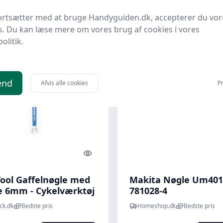
95 kr.
59 kr.
Til butik
Ti
ortsætter med at bruge Handyguiden.dk, accepterer du vor
s. Du kan læse mere om vores brug af cookies i vores
politik.
end
Afvis alle cookies
Pr
Quick look
Tool Gaffelnøgle med
Makita Nøgle Um401
le 6mm - Cykelværktøj
781028-4
ck.dk
Bedste pris
Homeshop.dk
Bedste pris