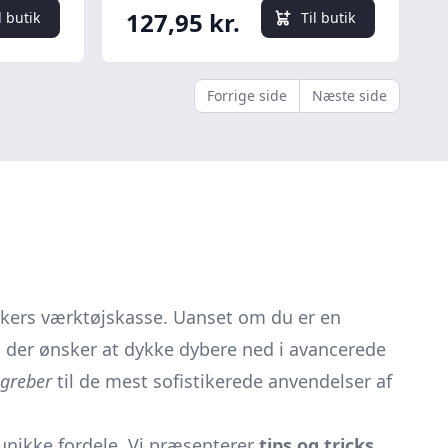
127,95 kr.
l butik
Til butik
Forrige side
Næste side
rkers værktøjskasse. Uanset om du er en
, der ønsker at dykke dybere ned i avancerede
greber
til de mest sofistikerede anvendelser af
 unikke fordele. Vi præsenterer
tips og tricks