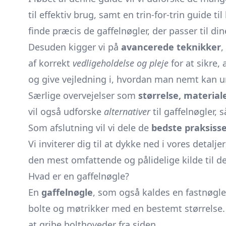
til effektiv brug, samt en trin-for-trin guide ti
finde præcis de gaffelnøgler, der passer til di
Desuden kigger vi på
avancerede teknikker
,
af korrekt
vedligeholdelse og pleje
for at sikre,
og give vejledning i, hvordan man nemt kan 
Særlige overvejelser som
størrelse, material
vil også udforske
alternativer
til gaffelnøgler,
Som afslutning vil vi dele de
bedste praksiss
Vi inviterer dig til at dykke ned i vores detalj
den mest omfattende og pålidelige kilde til d
Hvad er en gaffelnøgle?
En
gaffelnøgle
, som også kaldes en fastnøgle,
bolte og møtrikker med en bestemt størrelse. 
at gribe bolthoveder fra siden.