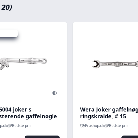
 20)
 spar 1 %
Quick look
6004 joker s
Wera Joker gaffelnøg
usterende gaffelnøgle
ringskralde, # 15
 x 154 mm
p.dk
Bedste pris
Proshop.dk
Bedste pris