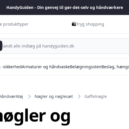
HandyGuiden - Din genvej til gør-det-selv og håndværkere
🛍️
ge produkttyper
Tryg shopping
g -sikkerhed
Armaturer og håndvaske
Belægningssten
Beslag, hængs
Håndværktøj
Nøgler og nøglesæt
Gaffelnøgle
nøgler og