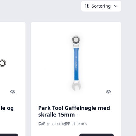
Sortering
Quick look
Quick look
le og
Park Tool Gaffelnøgle med
skralle 15mm -
Cykelværktøj
Bikepack.dk
Bedste pris