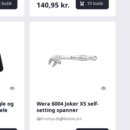
140,95 kr.
l butik
Til butik
Quick look
Quick look
le og
Wera 6004 Joker XS self-
ele
setting spanner
Proshop.dk
Bedste pris