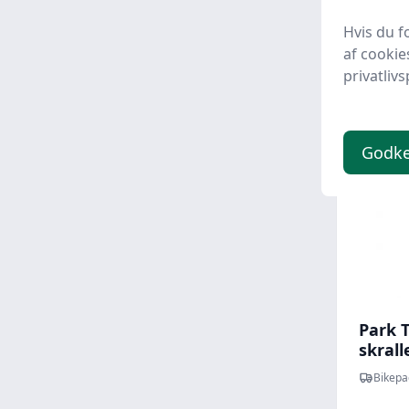
173,
Hvis du f
af cookie
privatlivs
Godk
Park 
skral
Bikepa