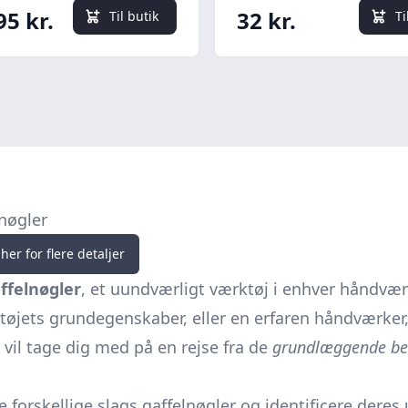
95 kr.
32 kr.
Til butik
Ti
nøgler
her for flere detaljer
ffelnøgler
, et uundværligt værktøj i enhver håndvæ
tøjets grundegenskaber, eller en erfaren håndværker
 vil tage dig med på en rejse fra de
grundlæggende be
e forskellige slags gaffelnøgler og identificere deres