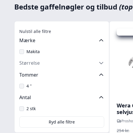
Bedste gaffelnøgler og tilbud
(top
Nulstil alle filtre
Udsalg -
Mærke
Makita
Størrelse
Tommer
4 "
Antal
Wera 
2 stk
selvj
10-13
Prosho
Ryd alle filtre
254 kr.