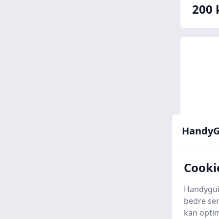
200 
HandyG
Cooki
Park 
skral
Handyguid
Cykel
bedre ser
Bikepa
kan optim