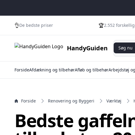
e menu
👌
🏆
De bedste priser
2.552 forskelli
Søg nu
HandyGuiden
Søg nu
Forside
Afdækning og tilbehør
Afløb og tilbehør
Arbejdstøj o
Forside
Renovering og Byggeri
Værktøj
Bedste gaffel