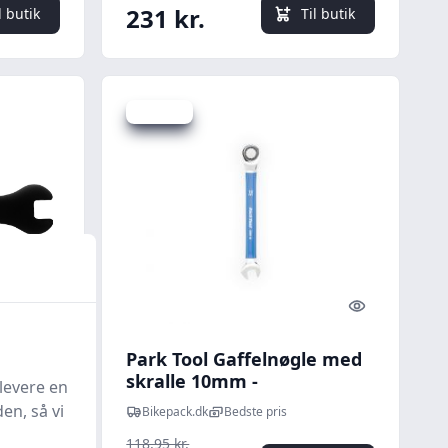
231 kr.
l butik
Til butik
Spar 1 kr.
Quick look
Quick look
ed
Park Tool Gaffelnøgle med
lnøgle
skralle 10mm -
levere en
Cykelværktøj
en, så vi
Bikepack.dk
Bedste pris
118,95 kr.