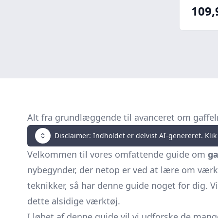
109,
Alt fra grundlæggende til avanceret om gaffel
Disclaimer: Indholdet er delvist AI-genereret. Klik 
Velkommen til vores omfattende guide om
ga
nybegynder, der netop er ved at lære om værk
teknikker, så har denne guide noget for dig. Vi
dette alsidige værktøj.
I løbet af denne guide vil vi udforske de mang