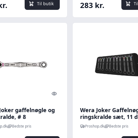
kr.
283 kr.
Til butik
Ti
Quick look
Joker gaffelnøgle og
Wera Joker Gaffelnøg
ralde, # 8
ringskralde sæt, 11 d
p.dk
Bedste pris
Proshop.dk
Bedste pris