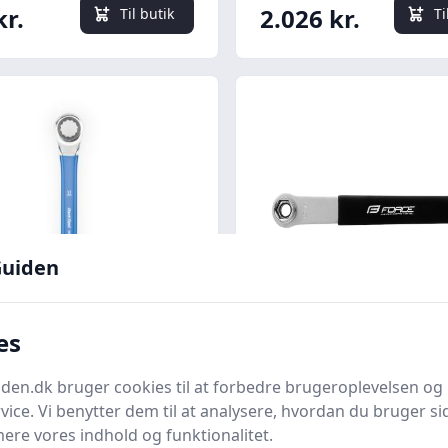
kr.
2.026 kr.
Til butik
Ti
uiden
Quick look
es
Tool Gaffelnøgle med
FORCE pedalnøgle m
le 17mm -
14/15 top og 15 gaffe
en.dk bruger cookies til at forbedre brugeroplevelsen og 
værktøj
vice. Vi benytter dem til at analysere, hvordan du bruger sid
ck.dk
Bedste pris
Cykelpartner
Bedste pris
ere vores indhold og funktionalitet.