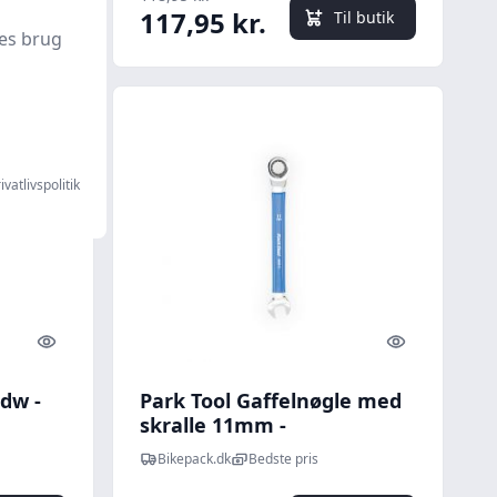
117,95 kr.
l butik
Til butik
es brug
ivatlivspolitik
Quick look
Quick look
dw -
Park Tool Gaffelnøgle med
skralle 11mm -
Cykelværktøj
Bikepack.dk
Bedste pris