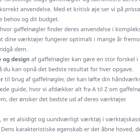
l korrekt anvendelse. Med et kritisk øje ser vi på
priss
ne behov og dit budget.
 hvor gaffelnøgler finder deres anvendelse i kompleks
 at dine værktøjer fungerer optimalt i mange år fremo
undgå dem.
e og design
af gaffelnøgler kan gøre en stor forskel
 så du kan opnå det bedste resultat for hver opgave.
er
til brug af gaffelnøgler, der kan løfte din håndvær
erede guide, hvor vi afdækker alt fra A til Z om gaffel
em, der ønsker det bedste ud af deres værktøjer.
 er et alsidigt og uundværligt værktøj i værktøjskass
Dens karakteristiske egenskab er det åbne hoved, de