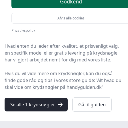
anbefalinger
Godkend
Du er landet på HandyGuiden, det helt rigtige sted at
Afvis alle cookies
finde krydsnøgler. Vi har udvalgt de 1 bedste
Privatlivspolitik
produkter lige nu, så du er sikret et godt køb!
Hvad enten du leder efter kvalitet, et prisvenligt valg,
en specifik model eller gratis levering på krydsnøgle,
har vi gjort arbejdet nemt for dig med vores liste.
Hvis du vil vide mere om krydsnøgler, kan du også
finde gode råd og tips i vores store guide: 'Alt hvad du
skal vide om krydsnøgler på handyguiden.dk'
Se alle 1 krydsnøgler
Gå til guiden