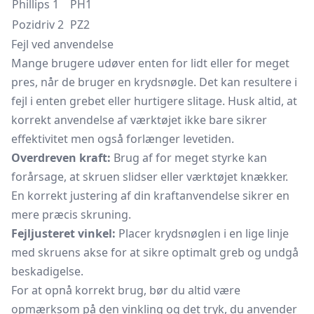
Phillips 1
PH1
Pozidriv 2
PZ2
Fejl ved anvendelse
Mange brugere udøver enten for lidt eller for meget
pres, når de bruger en krydsnøgle. Det kan resultere i
fejl i enten grebet eller hurtigere slitage. Husk altid, at
korrekt anvendelse af værktøjet ikke bare sikrer
effektivitet men også forlænger levetiden.
Overdreven kraft:
Brug af for meget styrke kan
forårsage, at skruen
slidser
eller værktøjet knækker.
En korrekt justering af din kraftanvendelse sikrer en
mere præcis skruning.
Fejljusteret vinkel:
Placer krydsnøglen i en lige linje
med skruens akse for at sikre optimalt greb og undgå
beskadigelse.
For at opnå korrekt brug, bør du altid være
opmærksom på den vinkling og det tryk, du anvender