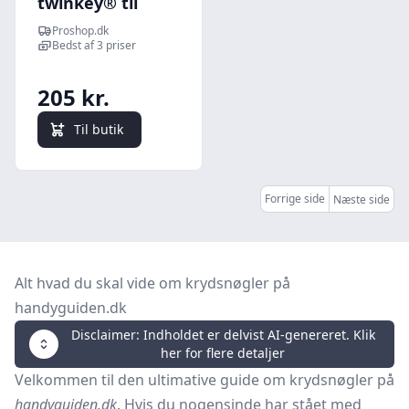
twinkey® til
almindelige
Proshop.dk
skabe og
Bedst af 3 priser
spærresystemer
92 mm
205 kr.
Til butik
Forrige side
Næste side
Alt hvad du skal vide om krydsnøgler på
handyguiden.dk
Disclaimer: Indholdet er delvist AI-genereret. Klik
her for flere detaljer
Velkommen til den ultimative guide om krydsnøgler på
handyguiden.dk
. Hvis du nogensinde har stået med