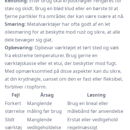
Rensning:
Efter brug skal krydsknøgler rengøres for
støv og skidt. Brug en blød klud eller en børste til at
fjerne partikler fra områder, der kan være svære at nå.
Smøring:
Metalværktøjer har ofte godt af en let
oliesmøring for at beskytte mod rust og sikre, at alle
dele bevæger sig glat.
Opbevaring:
Opbevar værktøjet et tørt sted og væk
fra ekstreme temperaturer. Brug gerne en
værktøjskasse eller et etui, der beskytter mod fugt.
Med opmærksomhed på disse aspekter kan du sikre,
at din krydnøgle, uanset om den er fast eller fleksibel,
forbliver i topform.
Fejl
Årsag
Løsning
Forkert
Manglende
Brug en
lineal
eller
størrelse
måling før brug
målebånd før anvendelse
Slidt
Manglende
Erstat eller vedligehold
værktøj
vedligeholdelse
regelmæssigt