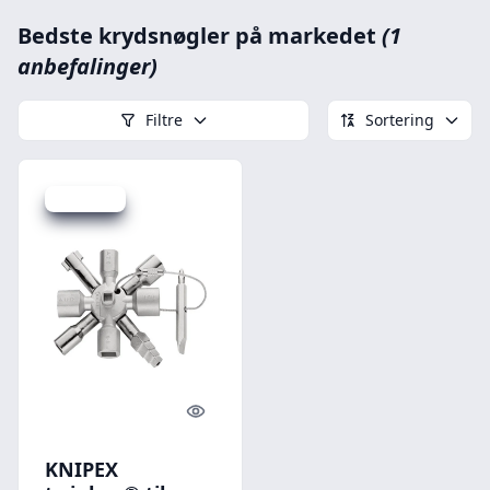
Bedste krydsnøgler på markedet
(1
anbefalinger)
Filtre
Sortering
Spar 36 kr.
Quick look
KNIPEX