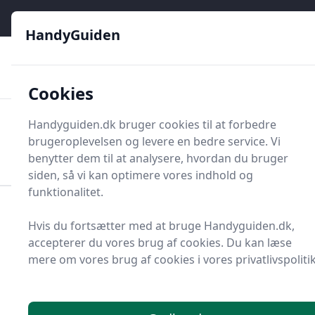
HandyGuiden - Din genvej til gør-det-selv og håndværkere
e menu
HandyGuiden
👌
🏆
De bedste priser
2.552 forskellige produkttyper
🛍️
🎖️
⭐⭐⭐⭐⭐
Tryg shopping
Mange kategorier
Cookies
HandyGuiden
Handyguiden.dk bruger cookies til at forbedre
Men
brugeroplevelsen og levere en bedre service. Vi
Søg nu
Søg nu
benytter dem til at analysere, hvordan du bruger
siden, så vi kan optimere vores indhold og
funktionalitet.
Forside
Renovering og Byggeri
Værktøj
Hvis du fortsætter med at bruge Handyguiden.dk,
Håndværktøj
Nøgler og nøglesæt
Krydsnøgle
accepterer du vores brug af cookies. Du kan læse
Bedste krydsnøgler på
mere om vores brug af cookies i vores privatlivspolitik
markedet - 1