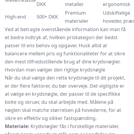
Mellemklasse
DKK
metaller
ergonomisk
Premium
Udskiftelige
High-end
500+ DKK
materialer
hoveder, præc
Ved at betragte ovenstående information kan man få
et bedre indtryk af, hvilken priskategori der bedst
passer til ens behov og opgaver. Husk altid at
balancere mellem pris og funktionaliteter for at sikre
den mest tilfredsstillende brug af dine krydsnøgler.
Hvordan man vælger den rigtige krydsnøgle
Når du skal vælge den rette krydsnøgle til dit projekt,
er der flere faktorer, du bør overveje. Det vigtigste er
at vælge en krydsnøgle, der passer til de specifikke
bolte og skruer, du skal arbejde med. Målene på
nøglen skal matche størrelsen på hovederne, for at
sikre en effektiv og sikker fastspænding.
Materiale:
Krydsnøgler fås i forskellige materialer,