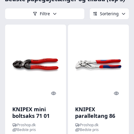
Filtre
Sortering
Quick look
Quick l
KNIPEX mini
KNIPEX
boltsaks 71 01
paralleltang 86
160
05 250 mm
Proshop.dk
Proshop.dk
Bedste pris
Bedste pris