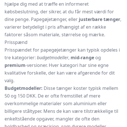
hjælpe dig med at træffe en informeret
købsbeslutning, der sikrer, at du får mest værdi for
dine penge. Papegøjetænger, eller
justerbare tænger
,
varierer betydeligt i pris afhængigt af en række
faktorer såsom materiale, størrelse og mærke.
Prisspænd
Prisspændet for papegøjetænger kan typisk opdeles i
tre kategorier:
budgetmodeller
,
mid-range
og
premium
-versioner. Hver kategori har sine egne
kvalitative forskelle, der kan være afgørende for dit
valg.
Budgetmodeller:
Disse tænger koster typisk mellem
50 og 150 DKK. De er ofte fremstillet af mere
overkommelige materialer som aluminium eller
billigere ståltyper. Mens de kan være tilstrækkelige til
enkeltstående opgaver, mangler de ofte den
holdbarhed og præcision, som dyrere modeller