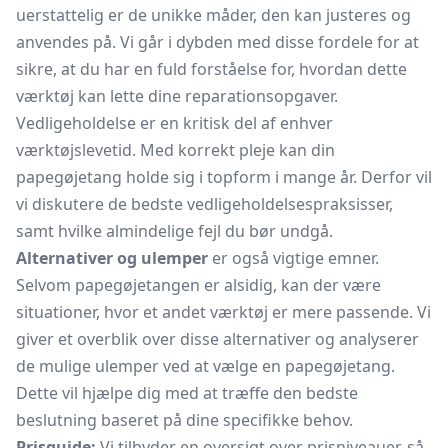
uerstattelig er de unikke måder, den kan justeres og
anvendes på. Vi går i dybden med disse fordele for at
sikre, at du har en fuld forståelse for, hvordan dette
værktøj kan lette dine reparationsopgaver.
Vedligeholdelse er en kritisk del af enhver
værktøjslevetid. Med korrekt pleje kan din
papegøjetang holde sig i topform i mange år. Derfor vil
vi diskutere de bedste vedligeholdelsespraksisser,
samt hvilke almindelige fejl du bør undgå.
Alternativer og ulemper
er også vigtige emner.
Selvom papegøjetangen er alsidig, kan der være
situationer, hvor et andet værktøj er mere passende. Vi
giver et overblik over disse alternativer og analyserer
de mulige ulemper ved at vælge en papegøjetang.
Dette vil hjælpe dig med at træffe den bedste
beslutning baseret på dine specifikke behov.
Prisguide:
Vi tilbyder en oversigt over prisniveauer, så