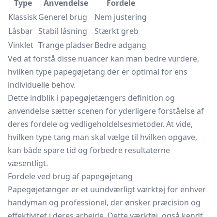
Type
Anvendelse
Fordele
Klassisk
Generel brug
Nem justering
Låsbar
Stabil låsning
Stærkt greb
Vinklet
Trange pladser
Bedre adgang
Ved at forstå disse nuancer kan man bedre vurdere,
hvilken type papegøjetang der er optimal for ens
individuelle behov.
Dette indblik i papegøjetængers definition og
anvendelse sætter scenen for yderligere forståelse af
deres fordele og vedligeholdelsesmetoder. At vide,
hvilken type tang man skal vælge til hvilken opgave,
kan både spare tid og forbedre resultaterne
væsentligt.
Fordele ved brug af papegøjetang
Papegøjetænger er et uundværligt værktøj for enhver
handyman og professionel, der ønsker præcision og
effektivitet i deres arbejde. Dette værktøj, også kendt