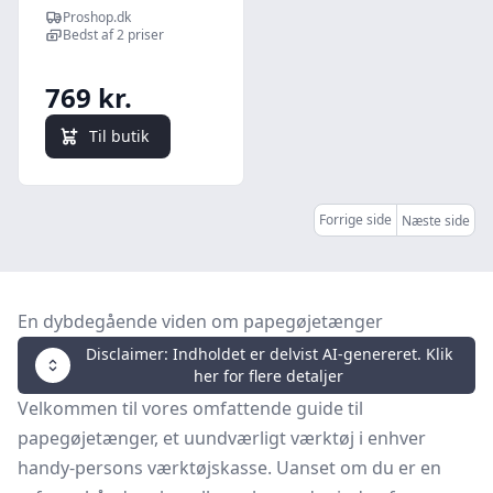
atramenteret
Proshop.dk
560 mm
Bedst af 2 priser
769 kr.
Til butik
Forrige side
Næste side
En dybdegående viden om papegøjetænger
Disclaimer: Indholdet er delvist AI-genereret. Klik
her for flere detaljer
Velkommen til vores omfattende guide til
papegøjetænger, et uundværligt værktøj i enhver
handy-persons værktøjskasse. Uanset om du er en