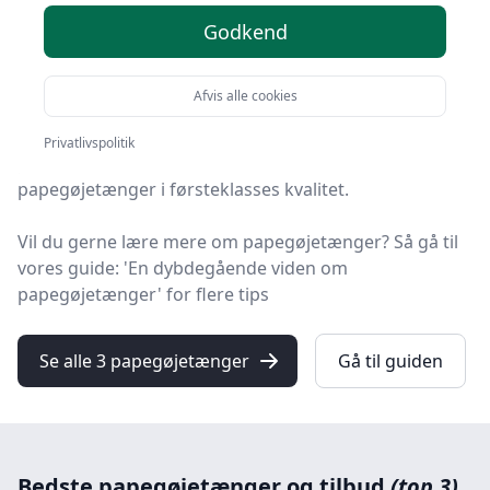
Godkend
Velkommen til HandyGuiden – her finder du de bedste
papegøjetænger på markedet. Vi har nøje udvalgt 3
produkter, så du er sikret kvalitet.
Afvis alle cookies
På vores liste finder du både de de bedste tilbud på
Privatlivspolitik
papegøjetang i 2025, produkter med gratis levering og
papegøjetænger i førsteklasses kvalitet.
Vil du gerne lære mere om papegøjetænger? Så gå til
vores guide: 'En dybdegående viden om
papegøjetænger' for flere tips
Se alle 3 papegøjetænger
Gå til guiden
Bedste papegøjetænger og tilbud
(top 3)