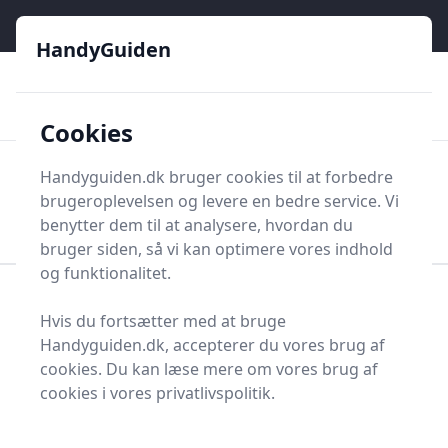
HandyGuiden - Din genvej til gør-det-selv og håndværkere
e menu
HandyGuiden
👌
🏆
De bedste priser
2.552 forskellige produkttyper
🛍️
🎖️
⭐⭐⭐⭐⭐
Tryg shopping
Mange kategorier
Cookies
HandyGuiden
Handyguiden.dk bruger cookies til at forbedre
Men
brugeroplevelsen og levere en bedre service. Vi
Søg nu
Søg nu
benytter dem til at analysere, hvordan du
bruger siden, så vi kan optimere vores indhold
og funktionalitet.
Forside
Renovering og Byggeri
Værktøj
Hvis du fortsætter med at bruge
Håndværktøj
Tænger
Papegøjetang
Handyguiden.dk, accepterer du vores brug af
Bedste papegøjetænger
cookies. Du kan læse mere om vores brug af
cookies i vores privatlivspolitik.
og tilbud - top 3