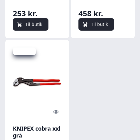
253 kr.
458 kr.
Til butik
Til butik
Spar 40 kr.
Quick look
KNIPEX cobra xxl
grå