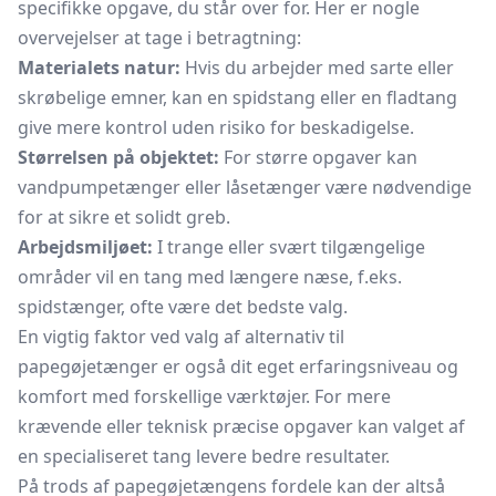
specifikke opgave, du står over for. Her er nogle
overvejelser at tage i betragtning:
Materialets natur:
Hvis du arbejder med sarte eller
skrøbelige emner, kan en spidstang eller en
fladtang
give mere kontrol uden risiko for beskadigelse.
Størrelsen på objektet:
For større opgaver kan
vandpumpetænger
eller låsetænger være nødvendige
for at sikre et solidt greb.
Arbejdsmiljøet:
I trange eller svært tilgængelige
områder vil en tang med længere næse, f.eks.
spidstænger,
ofte være det bedste valg.
En vigtig faktor ved valg af alternativ til
papegøjetænger er også dit eget erfaringsniveau og
komfort med forskellige værktøjer. For mere
krævende eller teknisk præcise opgaver kan valget af
en specialiseret tang levere bedre resultater.
På trods af papegøjetængens fordele kan der altså