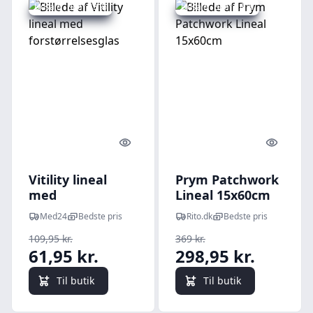
Udsalg - spar 43 %
Udsalg - spar 18 %
Quick look
Quick l
Vitility lineal
Prym Patchwork
med
Lineal 15x60cm
forstørrelsesglas
Med24
Bedste pris
Rito.dk
Bedste pris
109,95 kr.
369 kr.
61,95 kr.
298,95 kr.
Til butik
Til butik