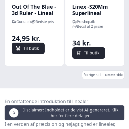
Out Of The Blue -
Linex -S20Mm
3d Ruler - Lineal
Superlineal
20 Cm - Dyr -
Gucca.dk
Bedste pris
Proshop.dk
Overraskelse
Bedst af 2 priser
24,95 kr.
34 kr.
Til butik
Til butik
Forrige side
Næste side
En omfattende introduktion til linealer
Disclaimer: Indholdet er delvist AI-genereret. Klik
her for flere detaljer
I en verden af præcision og nøjagtighed er linealer,