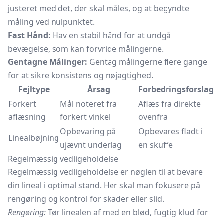
justeret med det, der skal måles, og at begyndte
måling ved nulpunktet.
Fast Hånd:
Hav en stabil hånd for at undgå
bevægelse, som kan forvride målingerne.
Gentagne Målinger:
Gentag målingerne flere gange
for at sikre konsistens og nøjagtighed.
Fejltype
Årsag
Forbedringsforslag
Forkert
Mål noteret fra
Aflæs fra direkte
aflæsning
forkert vinkel
ovenfra
Opbevaring på
Opbevares fladt i
Linealbøjning
ujævnt underlag
en skuffe
Regelmæssig vedligeholdelse
Regelmæssig vedligeholdelse er nøglen til at bevare
din lineal i optimal stand. Her skal man fokusere på
rengøring og kontrol for skader eller slid.
Rengøring:
Tør linealen af med en blød, fugtig klud for