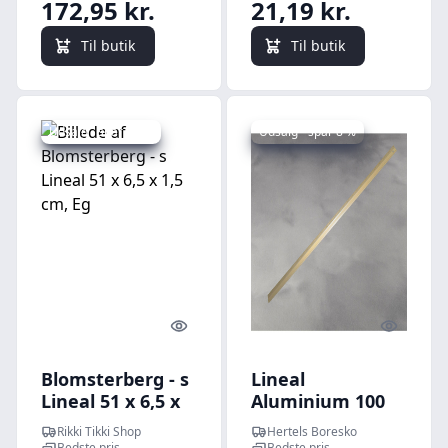
172,95 kr.
21,19 kr.
Til butik
Til butik
Udsalg - spar 32 %
Udsalg - spar 8 %
Quick look
Quick l
Blomsterberg - s
Lineal
Lineal 51 x 6,5 x
Aluminium 100
1,5 cm, Eg
cm Linex
Rikki Tikki Shop
Hertels Boresko
Bedste pris
Bedste pris