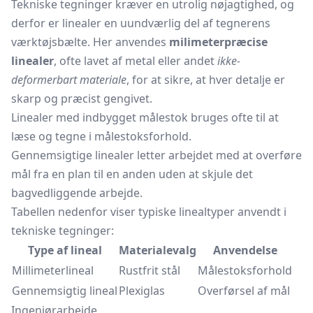
Tekniske tegninger kræver en utrolig nøjagtighed, og
derfor er linealer en uundværlig del af tegnerens
værktøjsbælte.
Her anvendes
milimeterpræcise
linealer
, ofte lavet af metal eller andet
ikke-
deformerbart materiale
, for at sikre, at hver detalje er
skarp og præcist gengivet.
Linealer med indbygget målestok bruges ofte til at
læse og tegne i målestoksforhold.
Gennemsigtige linealer letter arbejdet med at overføre
mål fra en plan til en anden uden at skjule det
bagvedliggende arbejde.
Tabellen nedenfor viser typiske linealtyper anvendt i
tekniske tegninger:
Type af lineal
Materialevalg
Anvendelse
Millimeterlineal
Rustfrit stål
Målestoksforhold
Gennemsigtig lineal
Plexiglas
Overførsel af mål
Ingeniørarbejde