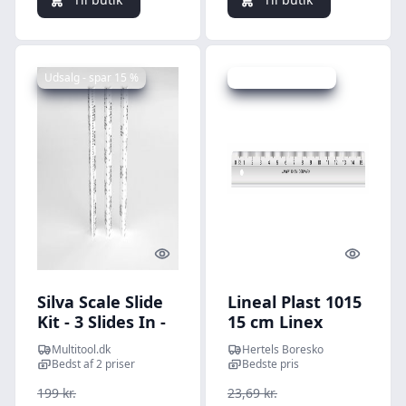
Udsalg - spar 15 %
Udsalg - spar 10 %
Quick look
Quick l
Silva Scale Slide
Lineal Plast 1015
Kit - 3 Slides In -
15 cm Linex
Lineal
Multitool.dk
Hertels Boresko
Bedst af 2 priser
Bedste pris
199 kr.
23,69 kr.