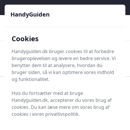
HandyGuiden - Din genvej til gør-det-selv og håndværkere
e menu
HandyGuiden
👌
🏆
De bedste priser
2.552 forskellige produkttyper
🛍️
🎖️
⭐⭐⭐⭐⭐
Tryg shopping
Mange kategorier
Cookies
HandyGuiden
Handyguiden.dk bruger cookies til at forbedre
Men
brugeroplevelsen og levere en bedre service. Vi
Søg nu
Søg nu
benytter dem til at analysere, hvordan du
bruger siden, så vi kan optimere vores indhold
og funktionalitet.
Forside
Renovering og Byggeri
Værktøj
Hvis du fortsætter med at bruge
Håndværktøj
Lineal
Handyguiden.dk, accepterer du vores brug af
Linealer - 62 på lager
cookies. Du kan læse mere om vores brug af
cookies i vores privatlivspolitik.
I en verden af præcision og nøjagtighed er linealer,