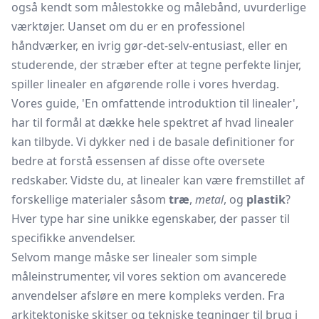
også kendt som målestokke og målebånd, uvurderlige
værktøjer. Uanset om du er en professionel
håndværker, en ivrig gør-det-selv-entusiast, eller en
studerende, der stræber efter at tegne perfekte linjer,
spiller linealer en afgørende rolle i vores hverdag.
Vores guide, 'En omfattende introduktion til linealer',
har til formål at dække hele spektret af hvad linealer
kan tilbyde. Vi dykker ned i de basale definitioner for
bedre at forstå essensen af disse ofte oversete
redskaber. Vidste du, at linealer kan være fremstillet af
forskellige materialer såsom
træ
,
metal
, og
plastik
?
Hver type har sine unikke egenskaber, der passer til
specifikke anvendelser.
Selvom mange måske ser linealer som simple
måleinstrumenter, vil vores sektion om avancerede
anvendelser afsløre en mere kompleks verden. Fra
arkitektoniske skitser og tekniske tegninger til brug i