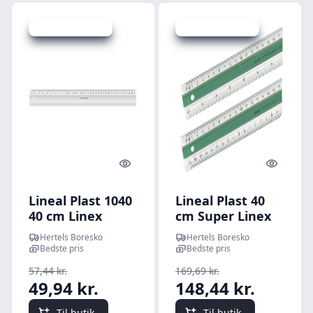
Udsalg - spar 13 %
Udsalg - spar 12 %
Quick look
Quick l
Lineal Plast 1040
Lineal Plast 40
40 cm Linex
cm Super Linex
Hertels Boresko
Hertels Boresko
Bedste pris
Bedste pris
57,44 kr.
169,69 kr.
49,94 kr.
148,44 kr.
Til butik
Til butik