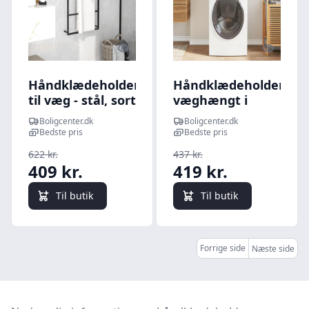
Quick look
Quick l
Håndklædeholder
Håndklædeholder
til væg - stål, sort
væghængt i
60 × 10 × 116 cm
bambus 60 x 25 x
Boligcenter.dk
Boligcenter.dk
20 cm
Bedste pris
Bedste pris
622 kr.
437 kr.
409 kr.
419 kr.
Til butik
Til butik
Forrige side
Næste side