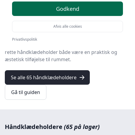
Godkend
Velkommen til din ultimative guide om
håndklædeholdere, en essentiel komponent i ethvert
badeværelse
.
Afvis alle cookies
Uanset om du renoverer dit badeværelse eller blot
Privatlivspolitik
ønsker at opgradere dit nuværende setup, kan den
rette håndklædeholder både være en praktisk og
æstetisk tilføjelse til rummet.
Se alle 65 håndklædeholdere
Gå til guiden
Håndklædeholdere
(65 på lager)