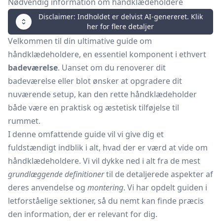
Nødvendig information om håndklædeholdere
Disclaimer: Indholdet er delvist AI-genereret. Klik
her for flere detaljer
Velkommen til din ultimative guide om
håndklædeholdere, en essentiel komponent i ethvert
badeværelse
. Uanset om du renoverer dit
badeværelse eller blot ønsker at opgradere dit
nuværende setup, kan den rette håndklædeholder
både være en praktisk og æstetisk tilføjelse til
rummet.
I denne omfattende guide vil vi give dig et
fuldstændigt indblik i alt, hvad der er værd at vide om
håndklædeholdere. Vi vil dykke ned i alt fra de mest
grundlæggende definitioner
til de detaljerede aspekter af
deres anvendelse og
montering
. Vi har opdelt guiden i
letforståelige sektioner, så du nemt kan finde præcis
den information, der er relevant for dig.