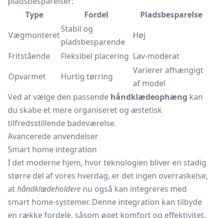
pladsbesparelser:
Type
Fordel
Pladsbesparelse
Stabil og
Vægmonteret
Høj
pladsbesparende
Fritstående
Fleksibel placering
Lav-moderat
Varierer afhængigt
Opvarmet
Hurtig tørring
af model
Ved at vælge den passende
håndklædeophæng
kan
du skabe et mere organiseret og æstetisk
tilfredsstillende badeværelse.
Avancerede anvendelser
Smart home integration
I det moderne hjem, hvor teknologien bliver en stadig
større del af vores hverdag, er det ingen overraskelse,
at
håndklædeholdere
nu også kan integreres med
smart home-systemer. Denne integration kan tilbyde
en række fordele, såsom øget komfort og effektivitet.