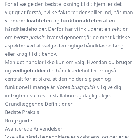
For at vælge den bedste løsning til dit hjem, er det
vigtigt at forstå, hvilke faktorer der spiller ind, når man
vurderer
kvaliteten
og
funktionaliteten
af en
håndklædeholder. Derfor har vi inkluderet en sektion
om
bedste praksis
, hvor vi gennemgår de mest kritiske
aspekter ved at vælge den rigtige
håndklædestang
eller krog til dit behov.
Men det handler ikke kun om valg. Hvordan du bruger
og
vedligeholder
din håndklædeholder er også
centralt for at sikre, at den holder sig pæn og
funktionel i mange år. Vores
brugsguide
vil give dig
indsigter i korrekt installation og daglig pleje.
Grundlæggende Definitioner
Bedste Praksis
Brugsguide
Avancerede Anvendelser
Ikke alle håndklædeholdere er skabt ens, og der er et