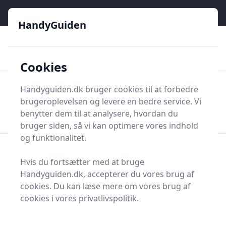
HandyGuiden - Din genvej til gør-det-selv og håndværkere
e menu
HandyGuiden
👌
🏆
De bedste priser
2.552 forskellige produkttyper
🛍️
🎖️
⭐⭐⭐⭐⭐
Tryg shopping
Mange kategorier
Cookies
HandyGuiden
Handyguiden.dk bruger cookies til at forbedre
Men
brugeroplevelsen og levere en bedre service. Vi
Søg nu
Søg nu
benytter dem til at analysere, hvordan du
bruger siden, så vi kan optimere vores indhold
og funktionalitet.
Forside
Renovering og Byggeri
Hvis du fortsætter med at bruge
Armaturer og håndvaske
Håndklædeholder
Handyguiden.dk, accepterer du vores brug af
Håndklædeholdere - 65
cookies. Du kan læse mere om vores brug af
cookies i vores privatlivspolitik.
på lager