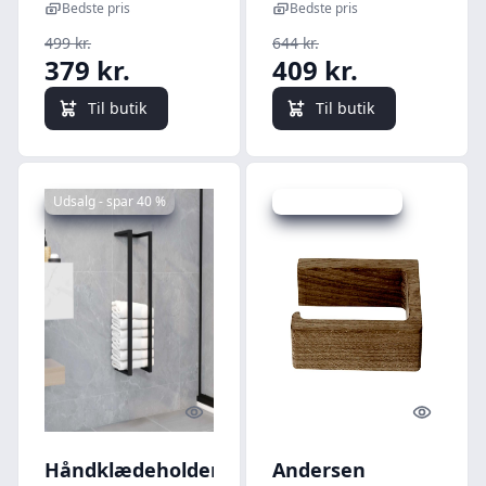
78,5 cm, sort
cm
Bedste pris
Bedste pris
499 kr.
644 kr.
379 kr.
409 kr.
Til butik
Til butik
Udsalg - spar 40 %
Udsalg - spar 28 %
Quick look
Quick l
Håndklædeholder
Andersen