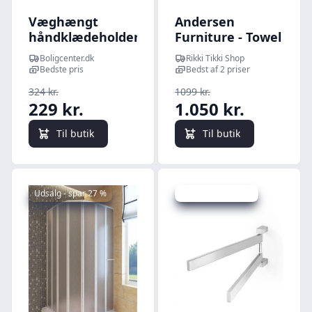
Væghængt
Andersen
håndklædeholder
Furniture - Towel
23×18×90 cm i
Rack - Double,
Boligcenter.dk
Rikki Tikki Shop
massivt fyrretræ
Oak - Lacquer
Bedste pris
Bedst af 2 priser
324 kr.
1099 kr.
229 kr.
1.050 kr.
Til butik
Til butik
Udsalg - spar 27 %
Udsalg - spar 22 %