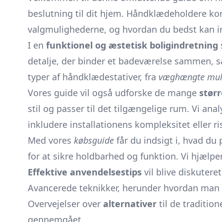
beslutning til dit hjem. Håndklædeholdere kom
valgmulighederne, og hvordan du bedst kan
I en
funktionel og æstetisk boligindretning
detalje, der binder et badeværelse sammen, sa
typer af håndklædestativer, fra
væghængte mul
Vores guide vil også udforske de mange
størr
stil og passer til det tilgængelige rum. Vi a
inkludere installationens kompleksitet eller ri
Med vores
købsguide
får du indsigt i, hvad du 
for at sikre holdbarhed og funktion. Vi hjælpe
Effektive anvendelsestips
vil blive diskuter
Avancerede teknikker, herunder hvordan man b
Overvejelser over
alternativer
til de traditio
gennemgået.