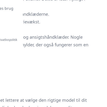
 brug.
es brug
plads til håndklæderne.
irker bakterievækst.
ur og farve.
ndklæder og ansigtshåndklæder. Nogle
ivatlivspolitik
iatorer og hylder, der også fungerer som en
 lettere at vælge den rigtige model til dit