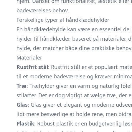
hjem. Uanset om funktionalitet, æstetik eller
badeværelses behov.
Forskellige typer af håndklædehylder
En håndklædehylde kan være en essentiel del 
hylder til håndklæder, baseret på materialer,
hylde, der matcher både dine praktiske behov 
Materialer
Rustfrit stål
: Rustfrit stål er et populært mat
til et moderne badeværelse og kræver minimal
Træ
: Træhylder giver en varm og naturlig fø
stilarter. Det er dog vigtigt at vælge træ, der
Glas
: Glas giver et elegant og moderne udsee
lidt mere besværlige at holde rene, men bidra
Plastik
: Robust plastik er en budgetvenlig lø