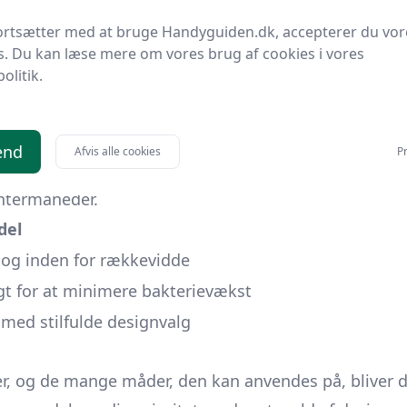
ære nødvendigt med flere håndklæder i kontinuerlig
ortsætter med at bruge Handyguiden.dk, accepterer du vor
hjælper med at undgå rod ved at angive en bestemt 
s. Du kan læse mere om vores brug af cookies i vores
politik.
 hurtigere og reducerer fugtophobning, hvilket modv
 dekorativt element i badeværelset, der tilføjer tekst
r inkluderer opbevaring af både
badelagner,
gæstehå
end
Afvis alle cookies
Pr
lket gør dem til
varmehylder
eller kombinerede rad
ntermåneder.
del
og inden for rækkevidde
igt for at minimere bakterievækst
med stilfulde designvalg
r, og de mange måder, den kan anvendes på, bliver det