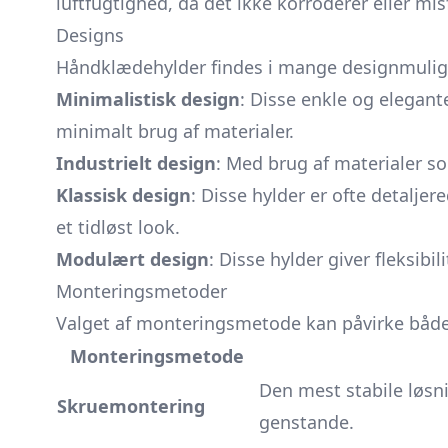
luftfugtighed, da det ikke korroderer eller misf
Designs
Håndklædehylder findes i mange designmulighe
Minimalistisk design
: Disse enkle og elegant
minimalt brug af materialer.
Industrielt design
: Med brug af materialer so
Klassisk design
: Disse hylder er ofte detalje
et tidløst look.
Modulært design
: Disse hylder giver fleksib
Monteringsmetoder
Valget af monteringsmetode kan påvirke både 
Monteringsmetode
Den mest stabile løsn
Skruemontering
genstande.