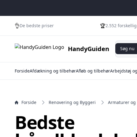
e menu
👌
🏆
De bedste priser
2.552 forskelli
Søg nu
HandyGuiden
Søg nu
Forside
Afdækning og tilbehør
Afløb og tilbehør
Arbejdstøj o
Forside
Renovering og Byggeri
Armaturer og
Bedste