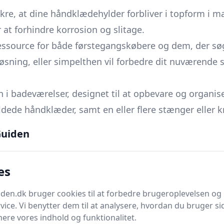
kre, at dine håndklædehylder forbliver i topform i mang
 at forhindre korrosion og slitage.
essource for både førstegangskøbere og dem, der søg
øsning, eller simpelthen vil forbedre dit nuværende s
on i badeværelser, designet til at opbevare og orga
ldede håndklæder, samt en eller flere stænger eller 
enter såsom kurve eller små skabe for at maksimere 
uiden
, herunder rustfrit stål, træ, plastik eller glas, hvil
badeværelset. Varianten af materialer sikrer, at der er
es
en.dk bruger cookies til at forbedre brugeroplevelsen og 
remmest at holde badeværelset organiseret og effek
vice. Vi benytter dem til at analysere, hvordan du bruger sid
ere vores indhold og funktionalitet.
tørre håndklæder uden at være nødt til at rumstere i s