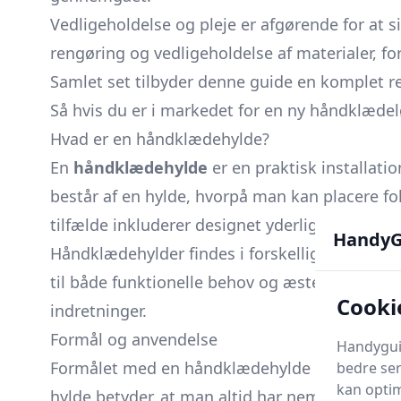
Vedligeholdelse og pleje er afgørende for at si
rengøring og vedligeholdelse af materialer, for
Samlet set tilbyder denne guide en komplet r
Så hvis du er i markedet for en ny håndklædel
Hvad er en håndklædehylde?
En
håndklædehylde
er en praktisk installati
består af en hylde, hvorpå man kan placere fo
tilfælde inkluderer designet yderligere elem
HandyG
Håndklædehylder findes i forskellige materialer
til både funktionelle behov og æstetisk stil i 
Cooki
indretninger.
Formål og anvendelse
Handyguid
Formålet med en håndklædehylde er først og f
bedre ser
kan optim
hylde betyder, at man altid har nem adgang til 