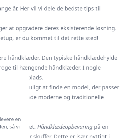
e år. Her vil vi dele de bedste tips til
er at opgradere deres eksisterende løsning.
etup, er du kommet til det rette sted!
nisere håndklæder. Den typiske håndklædehylde
kroge til hængende håndklæder. I nogle
opbevaringsplads.
ket gør det muligt at finde en model, der passer
 hylder til både moderne og traditionelle
levere en
tivt udnyttet.
Håndklædeopbevaring
på en
en, så vi
kabe eller skuffer. Dette er især nyttigt i