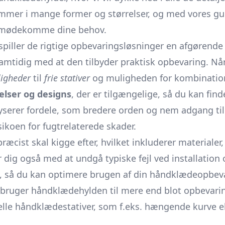
mer i mange former og størrelser, og med vores guid
 imødekomme dine behov.
spiller de rigtige opbevaringsløsninger en afgørende
mtidig med at den tilbyder praktisk opbevaring. Når 
igheder
til
frie stativer
og muligheden for kombination
elser og designs
, der er tilgængelige, så du kan fin
nalyserer fordele, som bredere orden og nem adgang 
sikoen for fugtrelaterede skader.
præcist skal kigge efter, hvilket inkluderer material
r dig også med at undgå typiske fejl ved installation 
et, så du kan optimere brugen af din håndklædeopbev
ruger håndklædehylden til mere end blot opbevaring,
nelle håndklædestativer, som f.eks. hængende kurve e