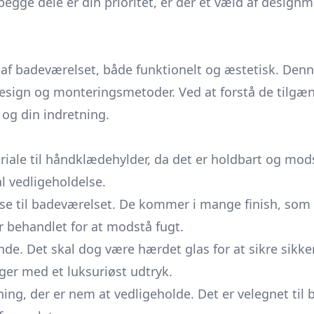
 begge dele er din prioritet, er der et væld af desi
af badeværelset, både funktionelt og æstetisk. Denn
 design og monteringsmetoder. Ved at forstå de tilg
og din indretning.
eriale til håndklædehylder, da det er holdbart og mod
 vedligeholdelse.
lelse til badeværelset. De kommer i mange finish, s
 er behandlet for at modstå fugt.
nde. Det skal dog være hærdet glas for at sikre sik
ger med et luksuriøst udtryk.
sning, der er nem at vedligeholde. Det er velegnet ti