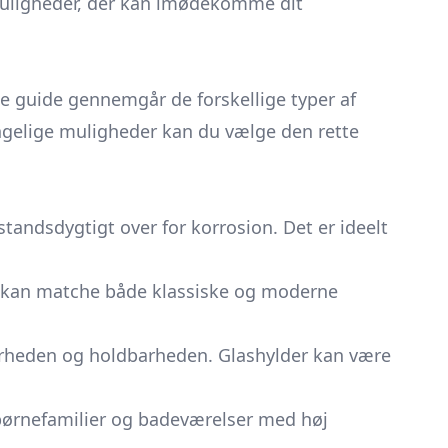
gnmuligheder, der kan imødekomme dit
e guide gennemgår de forskellige typer af
ængelige muligheder kan du vælge den rette
standsdygtigt over for korrosion. Det er ideelt
om kan matche både klassiske og moderne
kerheden og holdbarheden. Glashylder kan være
l børnefamilier og badeværelser med høj