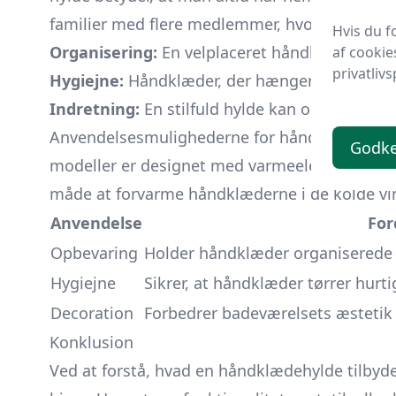
familier med flere medlemmer, hvor det kan v
Hvis du f
Organisering:
En velplaceret håndklædehylde 
af cookie
privatlivs
Hygiejne:
Håndklæder, der hænger frit, tørrer
Indretning:
En stilfuld hylde kan også være et
Anvendelsesmulighederne for håndklædehylde
Godk
modeller er designet med varmeelementer, hvi
måde at forvarme håndklæderne i de kolde vi
Anvendelse
For
Opbevaring
Holder håndklæder organiserede 
Hygiejne
Sikrer, at håndklæder tørrer hurt
Decoration
Forbedrer badeværelsets æstetik 
Konklusion
Ved at forstå, hvad en håndklædehylde tilbyde