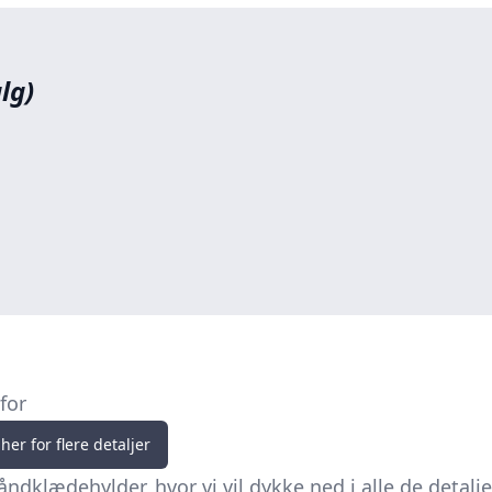
lg)
for
her for flere detaljer
lædehylder, hvor vi vil dykke ned i alle de detalje