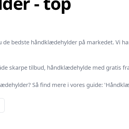
der - top
de bedste håndklædehylder på markedet. Vi har n
de skarpe tilbud, håndklædehylde med gratis frag
klædehylder? Så find mere i vores guide: 'Håndklæ