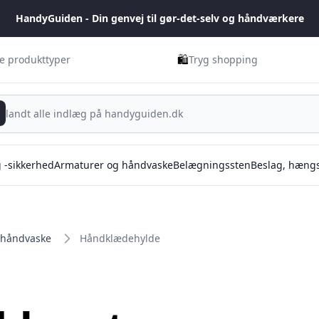
HandyGuiden - Din genvej til gør-det-selv og håndværkere
🛍️
ge produkttyper
Tryg shopping
g -sikkerhed
Armaturer og håndvaske
Belægningssten
Beslag, hængs
 håndvaske
Håndklædehylde