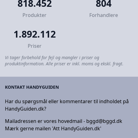
818.452
804
Produkter
Forhandlere
1.892.112
Priser
Vi tager forbehold for fejl og mangler i priser og
produktinformation. Alle priser er inkl. moms og ekskl. fragt.
KONTAKT HANDYGUIDEN
Har du spørgsmål eller kommentarer til indholdet på
HandyGuiden.dk?
Mailadressen er vores hovedmail -
bggd@bggd.dk
Mærk gerne mailen 'Att HandyGuiden.dk'