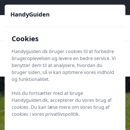
HandyGuiden - Din genvej til gør-det-selv og håndværkere
HandyGuiden
👌
🏆
De bedste priser
2.552 forskellige produkttyper
🛍️
🎖️
⭐⭐⭐⭐⭐
Tryg shopping
Mange kategorier
Cookies
HandyGuiden
Handyguiden.dk bruger cookies til at forbedre
Men
brugeroplevelsen og levere en bedre service. Vi
Søg nu
Søg nu
benytter dem til at analysere, hvordan du
bruger siden, så vi kan optimere vores indhold
og funktionalitet.
Hvis du fortsætter med at bruge
Handyguiden.dk, accepterer du vores brug af
Udgivet i
Værktøj og Udstyr
cookies. Du kan læse mere om vores brug af
Køb af akkumuleringstank - 5 ting
cookies i vores privatlivspolitik.
du skal overveje