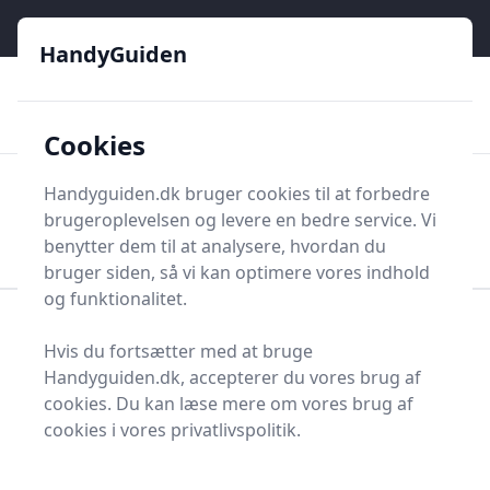
HandyGuiden - Din genvej til gør-det-selv og håndværkere
e menu
HandyGuiden
👌
🏆
De bedste priser
2.552 forskellige produkttyper
🛍️
🎖️
⭐⭐⭐⭐⭐
Tryg shopping
Mange kategorier
Cookies
HandyGuiden
Handyguiden.dk bruger cookies til at forbedre
Men
brugeroplevelsen og levere en bedre service. Vi
Søg nu
Søg nu
benytter dem til at analysere, hvordan du
bruger siden, så vi kan optimere vores indhold
og funktionalitet.
Forside
Renovering og Byggeri
Værktøj
Hvis du fortsætter med at bruge
Diverse værktøj
Diverse værktøj og tilbehør
Handyguiden.dk, accepterer du vores brug af
Slagtoppesæt
cookies. Du kan læse mere om vores brug af
Bedste slagtoppesæt og
cookies i vores privatlivspolitik.
tilbud - top 7