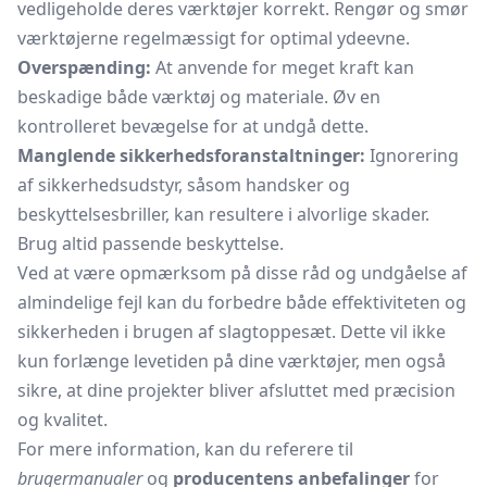
vedligeholde deres værktøjer korrekt. Rengør og smør
værktøjerne regelmæssigt for optimal ydeevne.
Overspænding:
At anvende for meget kraft kan
beskadige både værktøj og materiale. Øv en
kontrolleret bevægelse for at undgå dette.
Manglende sikkerhedsforanstaltninger:
Ignorering
af sikkerhedsudstyr, såsom handsker og
beskyttelsesbriller, kan resultere i alvorlige skader.
Brug altid passende beskyttelse.
Ved at være opmærksom på disse råd og undgåelse af
almindelige fejl kan du forbedre både effektiviteten og
sikkerheden i brugen af slagtoppesæt. Dette vil ikke
kun forlænge levetiden på dine værktøjer, men også
sikre, at dine projekter bliver afsluttet med præcision
og kvalitet.
For mere information, kan du referere til
brugermanualer
og
producentens anbefalinger
for