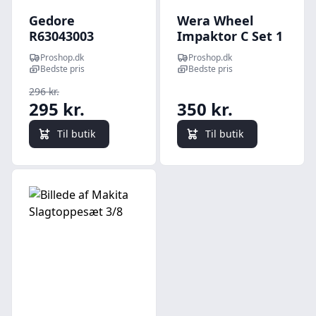
Gedore
Wera Wheel
R63043003
Impaktor C Set 1
Slagtoppesæt
Socket set 1/2"
Proshop.dk
Proshop.dk
1/2" - 3 dele
drive 3 pieces
Bedste pris
Bedste pris
296 kr.
295 kr.
350 kr.
Til butik
Til butik