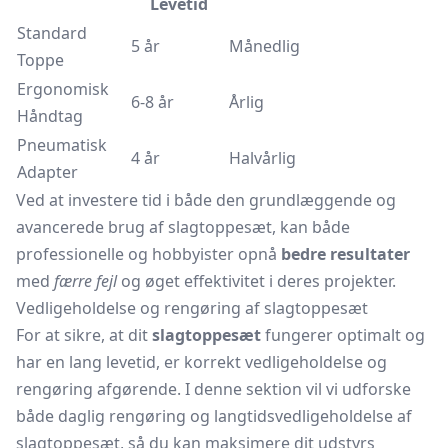
Levetid
Standard
5 år
Månedlig
Toppe
Ergonomisk
6-8 år
Årlig
Håndtag
Pneumatisk
4 år
Halvårlig
Adapter
Ved at investere tid i både den grundlæggende og
avancerede brug af slagtoppesæt, kan både
professionelle og hobbyister opnå
bedre resultater
med
færre fejl
og øget effektivitet i deres projekter.
Vedligeholdelse og rengøring af slagtoppesæt
For at sikre, at dit
slagtoppesæt
fungerer optimalt og
har en lang levetid, er korrekt vedligeholdelse og
rengøring afgørende. I denne sektion vil vi udforske
både daglig rengøring og langtidsvedligeholdelse af
slagtoppesæt, så du kan maksimere dit udstyrs