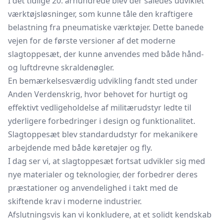
I det tidlige 20. århundrede blev der således udviklet
værktøjsløsninger, som kunne tåle den kraftigere
belastning fra pneumatiske værktøjer. Dette banede
vejen for de første versioner af det moderne
slagtoppesæt, der kunne anvendes med både hånd-
og luftdrevne skraldenøgler.
En bemærkelsesværdig udvikling fandt sted under
Anden Verdenskrig, hvor behovet for hurtigt og
effektivt vedligeholdelse af militærudstyr ledte til
yderligere forbedringer i design og funktionalitet.
Slagtoppesæt blev standardudstyr for mekanikere
arbejdende med både køretøjer og fly.
I dag ser vi, at slagtoppesæt fortsat udvikler sig med
nye materialer og teknologier, der forbedrer deres
præstationer og anvendelighed i takt med de
skiftende krav i moderne industrier.
Afslutningsvis kan vi konkludere, at et solidt kendskab