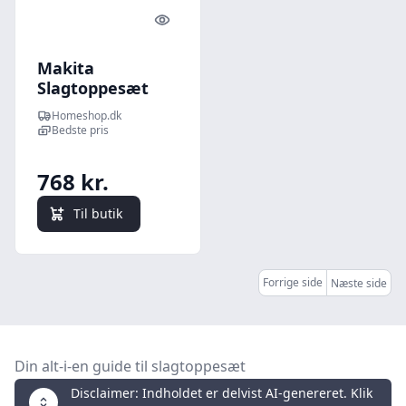
Quick look
Makita
Slagtoppesæt
3/8" 14 Dele - B-
Homeshop.dk
55550
Bedste pris
768 kr.
Til butik
Forrige side
Næste side
Din alt-i-en guide til slagtoppesæt
Disclaimer: Indholdet er delvist AI-genereret. Klik