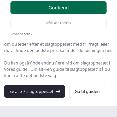
Godkend
Du er landet på HandyGuiden, hvor du finder de
bedste slagtoppesæt. Vi har udvalgt 7 produkter til
Afvis alle cookies
dig!
Privatlivspolitik
Uanset om du prioriterer høj kvalitet uanset prisen,
om du leder efter et slagtoppesæt med fri fragt, eller
du vil finde den bedste pris, så finder du løsningen her.
Du kan også finde endnu flere råd om slagtoppesæt i
vores guide: 'Din alt-i-en guide til slagtoppesæt' så du
kan træffe det bedste valg
Se alle 7 slagtoppesæt
Gå til guiden