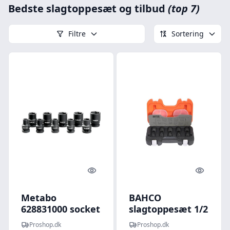
Bedste slagtoppesæt og tilbud
(top 7)
Filtre
Sortering
Quick look
Quick l
Metabo
BAHCO
628831000 socket
slagtoppesæt 1/2
wrench
10-19mm k 10
Proshop.dk
Proshop.dk