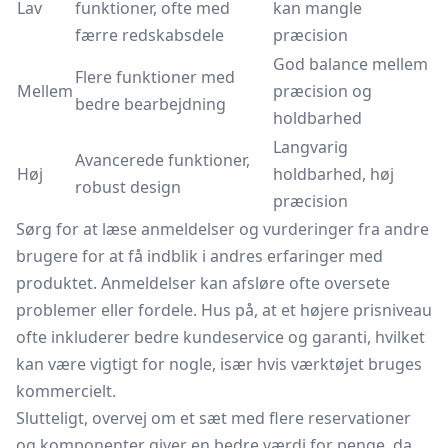
Lav
funktioner, ofte med
kan mangle
færre redskabsdele
præcision
God balance mellem
Flere funktioner med
Mellem
præcision og
bedre bearbejdning
holdbarhed
Langvarig
Avancerede funktioner,
Høj
holdbarhed, høj
robust design
præcision
Sørg for at læse anmeldelser og vurderinger fra andre
brugere for at få indblik i andres erfaringer med
produktet. Anmeldelser kan afsløre ofte oversete
problemer eller fordele. Hus på, at et højere prisniveau
ofte inkluderer bedre kundeservice og garanti, hvilket
kan være vigtigt for nogle, især hvis værktøjet bruges
kommercielt.
Slutteligt, overvej om et sæt med flere reservationer
og komponenter giver en bedre værdi for penge, da