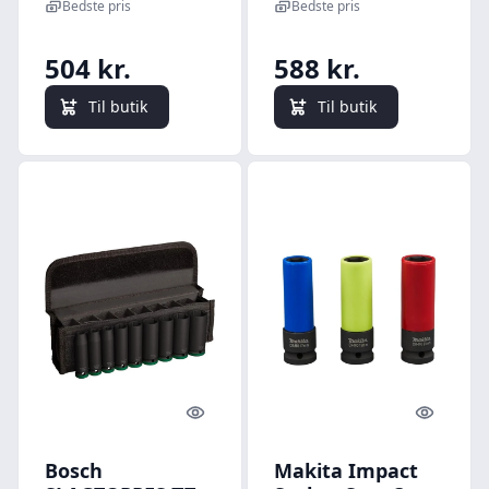
styk
Bedste pris
Bedste pris
504 kr.
588 kr.
Til butik
Til butik
Quick look
Quick l
Bosch
Makita Impact