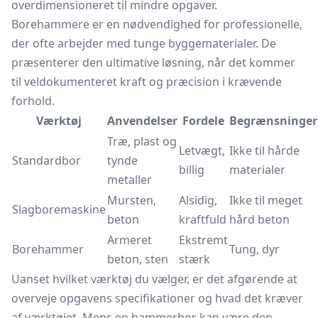
overdimensioneret til mindre opgaver.
Borehammere er en nødvendighed for professionelle,
der ofte arbejder med tunge byggematerialer. De
præsenterer den ultimative løsning, når det kommer
til veldokumenteret kraft og præcision i krævende
forhold.
Værktøj
Anvendelser
Fordele
Begrænsninger
Træ, plast og
Letvægt,
Ikke til hårde
Standardbor
tynde
billig
materialer
metaller
Mursten,
Alsidig,
Ikke til meget
Slagboremaskine
beton
kraftfuld
hård beton
Armeret
Ekstremt
Borehammer
Tung, dyr
beton, sten
stærk
Uanset hvilket værktøj du vælger, er det afgørende at
overveje opgavens specifikationer og hvad det kræver
af værktøjet. Mens en hammerbor kan være den