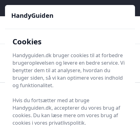
HandyGuiden - Din genvej til gør-det-selv og håndværkere
e menu
HandyGuiden
👌
🏆
De bedste priser
2.552 forskellige produkttyper
🛍️
🎖️
⭐⭐⭐⭐⭐
Tryg shopping
Mange kategorier
Cookies
HandyGuiden
Handyguiden.dk bruger cookies til at forbedre
Men
brugeroplevelsen og levere en bedre service. Vi
Søg nu
Søg nu
benytter dem til at analysere, hvordan du
bruger siden, så vi kan optimere vores indhold
og funktionalitet.
Forside
Renovering og Byggeri
Værktøj
Hvis du fortsætter med at bruge
Håndværktøj
Boremaskiner og bor
Hammerbor
Handyguiden.dk, accepterer du vores brug af
Hammerbor - 178 på
cookies. Du kan læse mere om vores brug af
cookies i vores privatlivspolitik.
lager