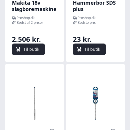
Makita 18v
Hammerbor SDS
slagboremaskine
plus
dhp484rtj kulfri
Proshop.dk
Proshop.dk
Bedst af 2 priser
Bedste pris
2.506 kr.
23 kr.
Til butik
Til butik