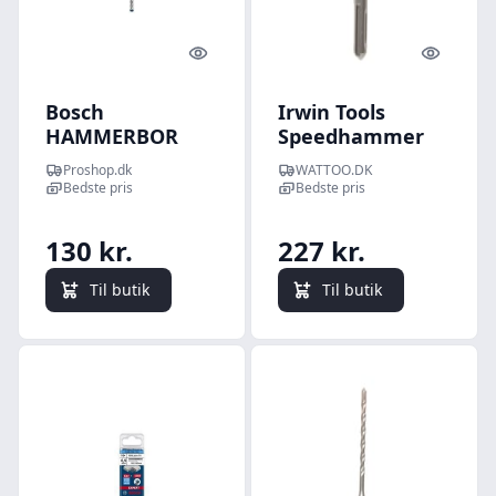
Quick look
Quick l
Bosch
Irwin Tools
HAMMERBOR
Speedhammer
PLUS-7X
SDS-plus -
Proshop.dk
WATTOO.DK
12X315MM
Murbor 16 x 540 /
Bedste pris
Bedste pris
600 mm
130 kr.
227 kr.
Til butik
Til butik