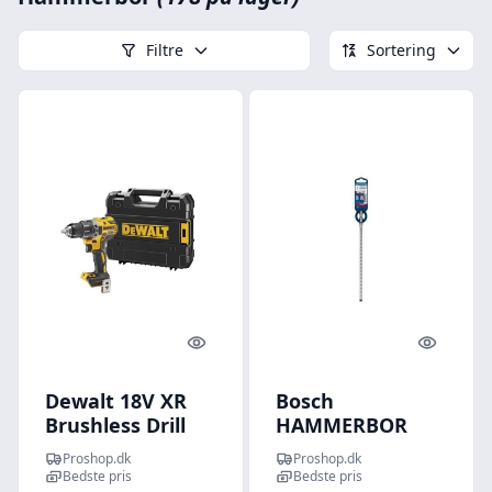
Filtre
Sortering
Quick look
Quick l
Dewalt 18V XR
Bosch
Brushless Drill
HAMMERBOR
Driver - Bare
PLUS-7X
Proshop.dk
Proshop.dk
Unit
8X265MM
Bedste pris
Bedste pris