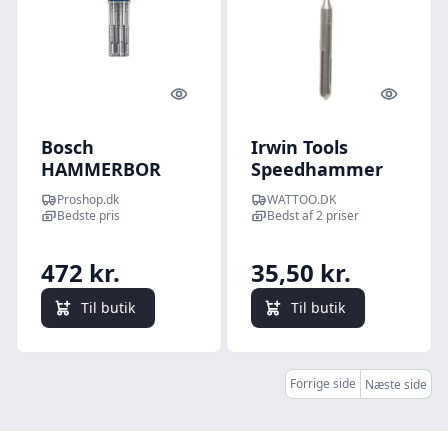
Quick look
Quick l
Bosch
Irwin Tools
HAMMERBOR
Speedhammer
PLUS-7X
SDS-plus -
Proshop.dk
WATTOO.DK
6.5X165MM 10
Murbor 5 x 100 /
Bedste pris
Bedst af 2 priser
STK
160 mm
472 kr.
35,50 kr.
Til butik
Til butik
Forrige side
Næste side