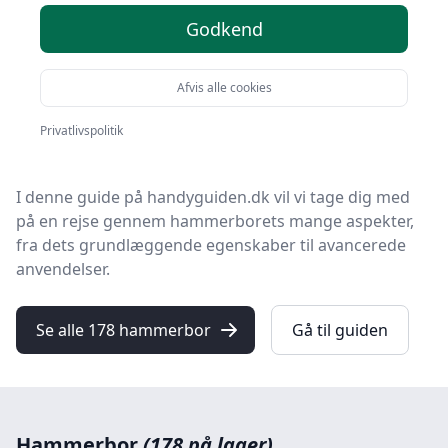
Godkend
Velkommen til vores omfattende guide, der udforsker
verdenen af hammerbor.
Afvis alle cookies
For både den erfarne håndværker og gør-det-selv-
entusiasten, kan de rigtige borværktøjer gøre hele
Privatlivspolitik
forskellen på et vellykket projekt.
I denne guide på
handyguiden.dk
vil vi tage dig med
på en rejse gennem hammerborets mange aspekter,
fra dets grundlæggende egenskaber til avancerede
anvendelser.
Se alle 178 hammerbor
Gå til guiden
Hammerbor
(178 på lager)