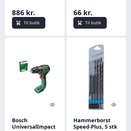
886 kr.
66 kr.
Til butik
Til butik
Quick look
Quick l
Bosch
Hammerborst
UniversalImpact
Speed-Plus, 5 stk