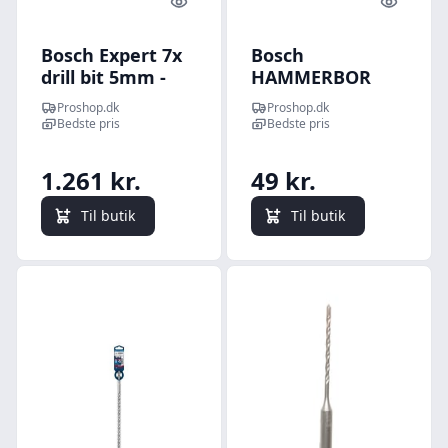
Quick look
Quick l
Bosch Expert 7x
Bosch
drill bit 5mm -
HAMMERBOR
(pack of 30)
PLUS-7X
Proshop.dk
Proshop.dk
10X165MM
Bedste pris
Bedste pris
1.261 kr.
49 kr.
Til butik
Til butik