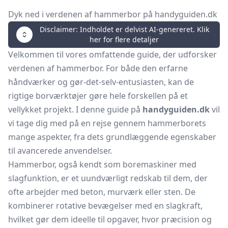
Dyk ned i verdenen af hammerbor på handyguiden.dk
Disclaimer: Indholdet er delvist AI-genereret. Klik
her for flere detaljer
Velkommen til vores omfattende guide, der udforsker
verdenen af hammerbor. For både den erfarne
håndværker og gør-det-selv-entusiasten, kan de
rigtige borværktøjer gøre hele forskellen på et
vellykket projekt. I denne guide på
handyguiden.dk
vil
vi tage dig med på en rejse gennem hammerborets
mange aspekter, fra dets grundlæggende egenskaber
til avancerede anvendelser.
Hammerbor, også kendt som boremaskiner med
slagfunktion, er et uundværligt redskab til dem, der
ofte arbejder med beton, murværk eller sten. De
kombinerer rotative bevægelser med en slagkraft,
hvilket gør dem ideelle til opgaver, hvor præcision og