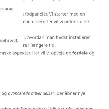
es brug
 vedrørende fodpaneler. Vi starter med en
nteriørverdenen. Herefter vil vi udforske de
anter.
in vejledning i, hvordan man bedst installerer
ivatlivspolitik
iver smukkere i længere tid.
iske aspekter. Her vil vi opveje de
fordele
og
r
og
avancerede anvendelser
, der åbner nye
slutning om fodpaneler vil blive truffet med den