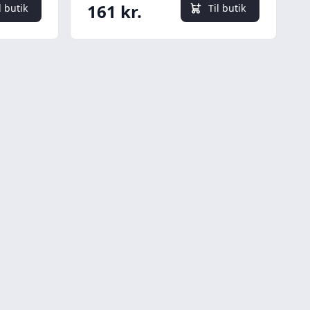
161 kr.
l butik
Til butik