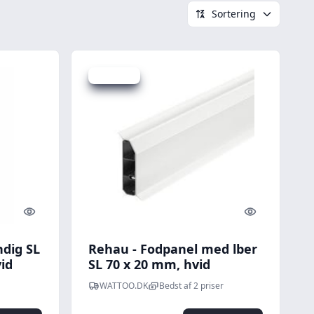
Sortering
Spar 28 kr.
Quick look
Quick look
ndig SL
Rehau - Fodpanel med lber
id
SL 70 x 20 mm, hvid
WATTOO.DK
Bedst af 2 priser