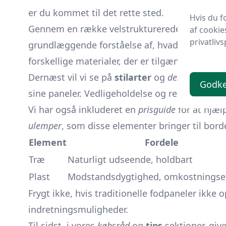
er du kommet til det rette sted.
Hvis du f
Gennem en række velstrukturerede afsnit vil v
af cookie
privatlivs
grundlæggende forståelse af, hvad fodpaneler e
forskellige materialer, der er tilgængelige, fra
Dernæst vil vi se på
stilarter
og
designs
, der 
Godk
sine paneler. Vedligeholdelse og rengøring er o
Vi har også inkluderet en
prisguide
for at hjæl
ulemper
, som disse elementer bringer til borde
Element
Fordele
Træ
Naturligt udseende, holdbart
Plast
Modstandsdygtighed, omkostningsef
Frygt ikke, hvis traditionelle fodpaneler ikke 
indretningsmuligheder.
Til sidst, i vores
købsråd
og
tips
sektioner, give