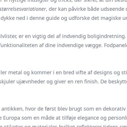
størrelsesvariationer
, der kan påvirke både udseende 
os dykke ned i denne guide og udforske det magiske 
lvlister, er en vigtig del af indvendig boligindretnin
 funktionaliteten af dine indvendige vægge. Fodpanele
eller metal og kommer i en bred vifte af designs og s
kjuler ujævnheder og giver en ren finish. De beskytt
l antikken, hvor de først blev brugt som en dekorati
e Europa som en måde at tilføje elegance og personl
 stilarter og materialer, hvilket reflekterer tidens s