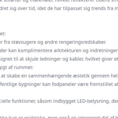
 sig over tid, idet de har tilpasset sig trends fra m
et:
 fra støvsugere og andre rengøringsredskaber.
 der kan komplimentere arkitekturen og indretningen
net til at skjule ledninger og kabler, hvilket giver 
gigt af rummet:
or at skabe en sammenhængende æstetik gennem hele
fentlige bygninger kan fodpaneler være fremstillet a
elle funktioner, såsom indbygget LED-belysning, der
kke kun er praktiske, men også en integreret del af