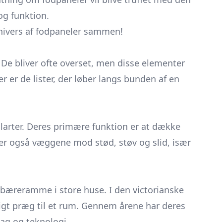
og funktion.
univers af fodpaneler sammen!
g. De bliver ofte overset, men disse elementer
r er de lister, der løber langs bunden af en
tilarter. Deres primære funktion er at dække
er også væggene mod stød, støv og slid, især
v bæreramme i store huse. I den victorianske
igt præg til et rum. Gennem årene har deres
mag og teknologi.