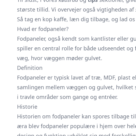
største tillid. Vi overvejer også vigtigheden af
Så tag en kop kaffe, læn dig tilbage, og lad 
Hvad er fodpaneler?
Fodpaneler, også kendt som
kantlister
eller gu
spiller en central rolle for både udseendet og
væg, hvor væggen møder gulvet.
Definition
Fodpaneler er typisk lavet af træ, MDF, plast 
samlingen mellem væggen og gulvet, hvilket s
i travle områder som gange og entréer.
Historie
Historien om fodpaneler kan spores tilbage ti
æra blev fodpaneler populære i hjem over hel
design og funktion udviklet sig med forskellige