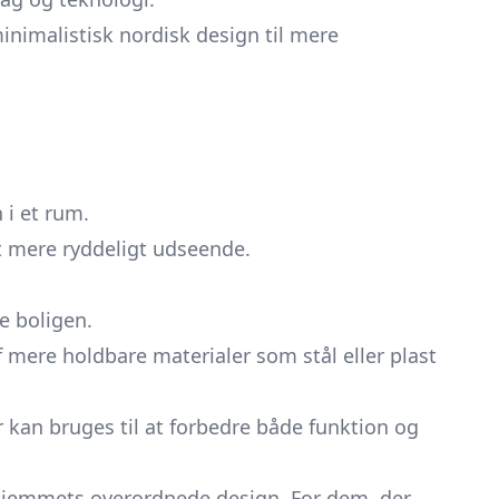
inimalistisk nordisk design til mere
 i et rum.
et mere ryddeligt udseende.
 boligen.
f mere holdbare materialer som stål eller plast
 kan bruges til at forbedre både funktion og
 hjemmets overordnede design. For dem, der