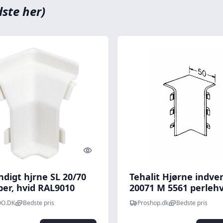
dste her)
Quick look
digt hjrne SL 20/70
Tehalit Hjørne indve
ber, hvid RAL9010
20071 M 5561 perlehv
O.DK
Bedste pris
Proshop.dk
Bedste pris