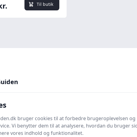
kr.
Til butik
uiden
her for flere detaljer
odpaneler
! Her vil vi dykke ned i en verden af mulig
es
også kendt som
gulvpaneler
eller
bundlister
, er meget m
og funktionelt.
en.dk bruger cookies til at forbedre brugeroplevelsen og 
e aspekter, der er værd at overveje, når man skal væl
vice. Vi benytter dem til at analysere, hvordan du bruger sid
ere vores indhold og funktionalitet.
riale
-valg, ønsker indsigt i de nyeste
designtrends
, e