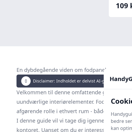
109 
En dybdegående viden om fodpaneler
HandyG
Disclaimer: Indholdet er delvist AI-genereret. Klik 
Velkommen til denne omfattende guide om
f
Cooki
uundværlige interiørelementer. Fodpaneler, 
afgørende rolle i ethvert rum - både æstetisk 
Handyguid
I denne guide vil vi tage dig igennem de mang
bedre ser
kan optim
kontoret. Uanset om du er interesseret i
mate