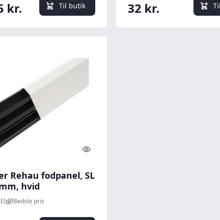
5 kr.
32 kr.
Til butik
Ti
Quick look
er Rehau fodpanel, SL
 mm, hvid
El
Bedste pris