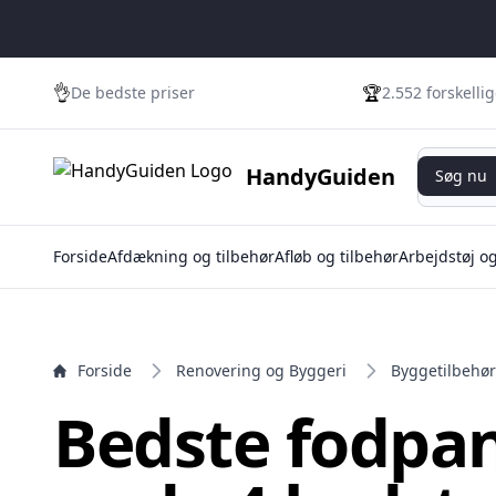
e menu
👌
🏆
De bedste priser
2.552 forskelli
Søg nu
HandyGuiden
Søg nu
Forside
Afdækning og tilbehør
Afløb og tilbehør
Arbejdstøj o
Forside
Renovering og Byggeri
Byggetilbehør
Bedste fodpane