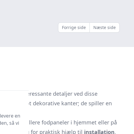
Forrige side
Næste side
heder og interessante detaljer ved disse
ere end blot dekorative kanter; de spiller en
levere en
ge og installere fodpaneler i hjemmet eller på
en, så vi
ller har brug for praktisk hjælp til
installation
,