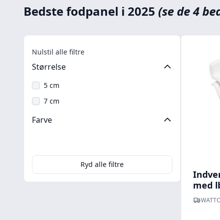
Bedste fodpanel i 2025
(se de 4 be
Nulstil alle filtre
Størrelse
5 cm
7 cm
Farve
Hvid
Ryd alle filtre
Indven
med l
WATTO