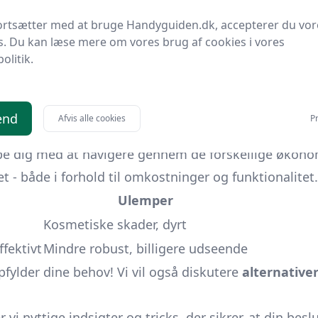
ortsætter med at bruge Handyguiden.dk, accepterer du vor
i besvare de mest almindelige spørgsmål, der rejses
s. Du kan læse mere om vores brug af cookies i vores
politik.
gentlig er, og hvorfor de har en sådan betydning i i
 traditionelle trælister til moderne plast- og metalvari
kan forvandle ethvert rum, efterfulgt af en trin-for-tr
end
Afvis alle cookies
Pr
gså essentielt, for at sikre, at dine fodpaneler forbl
pe dig med at navigere gennem de forskellige økonom
t - både i forhold til omkostninger og funktionalitet.
Ulemper
Kosmetiske skader, dyrt
fektivt
Mindre robust, billigere udseende
opfylder dine behov! Vi vil også diskutere
alternative
r vi nyttige indsigter og tricks, der sikrer, at din be