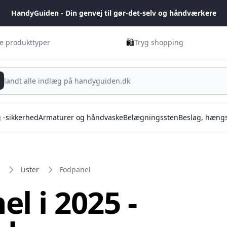
HandyGuiden - Din genvej til gør-det-selv og håndværkere
🛍️
ge produkttyper
Tryg shopping
g -sikkerhed
Armaturer og håndvaske
Belægningssten
Beslag, hængs
Lister
Fodpanel
l i 2025 -