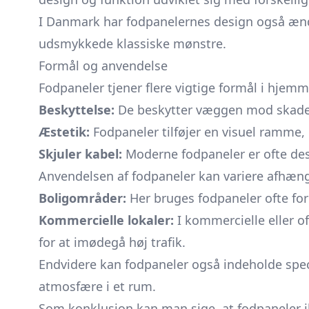
I Danmark har fodpanelernes design også ændret
udsmykkede klassiske mønstre.
Formål og anvendelse
Fodpaneler tjener flere vigtige formål i hjemm
Beskyttelse:
De beskytter væggen mod skader
Æstetik:
Fodpaneler tilføjer en visuel ramme,
Skjuler kabel:
Moderne fodpaneler er ofte desig
Anvendelsen af fodpaneler kan variere afhæn
Boligområder:
Her bruges fodpaneler ofte f
Kommercielle lokaler:
I kommercielle eller of
for at imødegå høj trafik.
Endvidere kan fodpaneler også indeholde speci
atmosfære i et rum.
Som konklusion kan man sige, at fodpaneler i