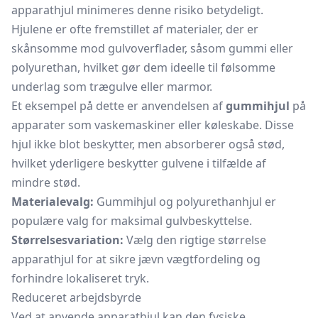
apparathjul minimeres denne risiko betydeligt.
Hjulene er ofte fremstillet af materialer, der er
skånsomme mod gulvoverflader, såsom gummi eller
polyurethan, hvilket gør dem ideelle til følsomme
underlag som trægulve eller marmor.
Et eksempel på dette er anvendelsen af
gummihjul
på
apparater som vaskemaskiner eller køleskabe. Disse
hjul ikke blot beskytter, men absorberer også stød,
hvilket yderligere beskytter gulvene i tilfælde af
mindre stød.
Materialevalg:
Gummihjul og polyurethanhjul er
populære valg for maksimal gulvbeskyttelse.
Størrelsesvariation:
Vælg den rigtige størrelse
apparathjul for at sikre jævn vægtfordeling og
forhindre lokaliseret tryk.
Reduceret arbejdsbyrde
Ved at anvende apparathjul kan den fysiske