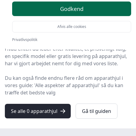
anbefalinger
Godkend
HandyGuiden er stedet at finde apparathjul. Vi har
samlet 0 top-produkter, så du hurtigt kan vælge det
Afvis alle cookies
bedste.
Privatlivspolitik
Hvad enten du leder efter kvalitet, et prisvenligt valg,
en specifik model eller gratis levering på apparathjul,
har vi gjort arbejdet nemt for dig med vores liste.
Du kan også finde endnu flere råd om apparathjul i
vores guide: 'Alle aspekter af apparathjul' så du kan
træffe det bedste valg
Se alle 0 apparathjul
Gå til guiden