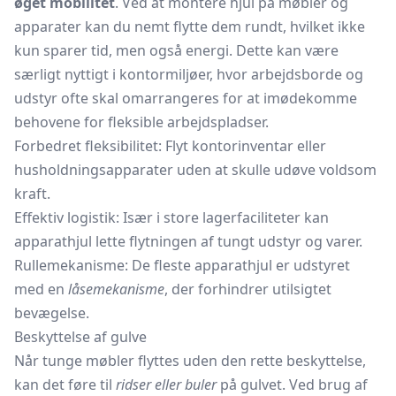
øget mobilitet
. Ved at montere hjul på møbler og
apparater kan du nemt flytte dem rundt, hvilket ikke
kun sparer tid, men også energi. Dette kan være
særligt nyttigt i kontormiljøer, hvor
arbejdsborde
og
udstyr ofte skal omarrangeres for at imødekomme
behovene for fleksible arbejdspladser.
Forbedret fleksibilitet: Flyt kontorinventar eller
husholdningsapparater uden at skulle udøve voldsom
kraft.
Effektiv logistik: Især i store lagerfaciliteter kan
apparathjul lette flytningen af tungt udstyr og varer.
Rullemekanisme: De fleste apparathjul er udstyret
med en
låsemekanisme
, der forhindrer utilsigtet
bevægelse.
Beskyttelse af gulve
Når tunge møbler flyttes uden den rette beskyttelse,
kan det føre til
ridser eller buler
på gulvet. Ved brug af