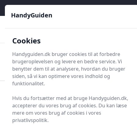
HandyGuiden - Din genvej til gør-det-selv og håndværkere
e menu
HandyGuiden
👌
🏆
De bedste priser
2.552 forskellige produkttyper
🛍️
🎖️
⭐⭐⭐⭐⭐
Tryg shopping
Mange kategorier
Cookies
HandyGuiden
Handyguiden.dk bruger cookies til at forbedre
Men
brugeroplevelsen og levere en bedre service. Vi
Søg nu
Søg nu
benytter dem til at analysere, hvordan du bruger
siden, så vi kan optimere vores indhold og
funktionalitet.
Forside
Renovering og Byggeri
Byggetilbehør
Hvis du fortsætter med at bruge Handyguiden.dk,
Lister
Apparathjul
accepterer du vores brug af cookies. Du kan læse
Bedste apparathjul på
mere om vores brug af cookies i vores
privatlivspolitik.
markedet - 0