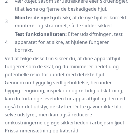
2
værktøjer, såsom skruetrækkere eller skruenøgler,
til at løsne og fjerne de beskadigede hjul.
Monter de nye hjul:
Sikr, at de nye hjul er korrekt
3
monteret og strammet, så de sidder sikkert.
Test funktionaliteten:
Efter udskiftningen, test
4
apparatet for at sikre, at hjulene fungerer
korrekt.
Ved at følge disse trin sikrer du, at dine apparathjul
fungerer som de skal, og du minimerer nedetid og
potentielle risici forbundet med defekte hjul.
Gennem omhyggelig vedligeholdelse, herunder
hyppig rengøring, inspektion og rettidig udskiftning,
kan du forlænge levetiden for apparathjul og dermed
også for det udstyr, de støtter. Dette gavner ikke blot
selve udstyret, men kan også reducere
omkostningerne og øge sikkerheden i arbejdsmiljøet.
Prissammensætning og købsråd