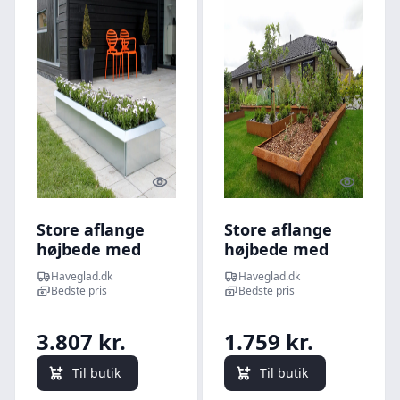
Quick look
Quick l
Store aflange
Store aflange
højbede med
højbede med
sneglehegn -
sneglehegn -
Haveglad.dk
Haveglad.dk
80x240cm 50cm
40x240cm 25cm
Bedste pris
Bedste pris
høj stablet -
høj - Råjern -
Galvaniseret -
Uden
3.807 kr.
1.759 kr.
Uden
hjørnebeskytter
hjørnebeskytter
og samlemuffer
Til butik
Til butik
og samlemuffer