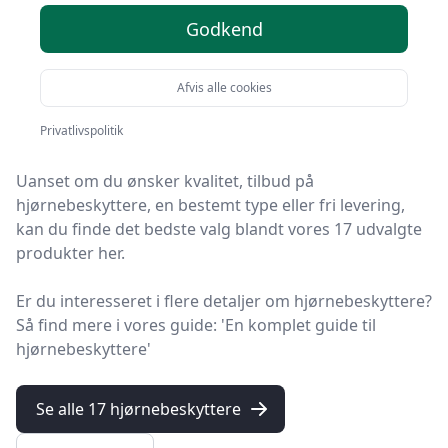
her
Godkend
Du er kommet til det rette sted! På HandyGuiden har vi
Afvis alle cookies
udvalgt 17 af de bedste hjørnebeskyttere, så du får det
optimale køb.
Privatlivspolitik
Uanset om du ønsker kvalitet, tilbud på
hjørnebeskyttere, en bestemt type eller fri levering,
kan du finde det bedste valg blandt vores 17 udvalgte
produkter her.
Er du interesseret i flere detaljer om hjørnebeskyttere?
Så find mere i vores guide: 'En komplet guide til
hjørnebeskyttere'
Se alle 17 hjørnebeskyttere