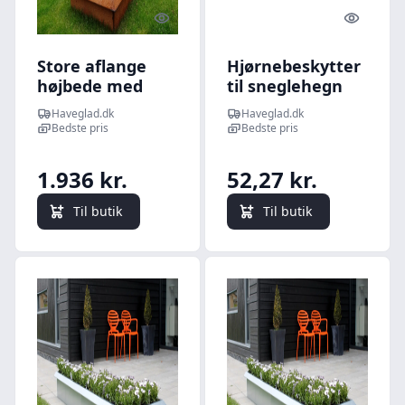
Quick look
Quick l
Store aflange
Hjørnebeskytter
højbede med
til sneglehegn
sneglehegn -
Haveglad.dk
Haveglad.dk
80x240cm 25cm
Bedste pris
Bedste pris
høj - Råjern -
Uden
1.936 kr.
52,27 kr.
hjørnebeskytter
og samlemuffer
Til butik
Til butik