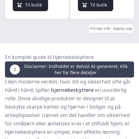
hjørnebeskytter
og samlemuffer
Til butik
Til butik
og samlemuffer
Forrige side
Næste side
En komplet guide til hjørnebeskyttere
Disclaimer: Indholdet er delvist AI-genereret. Klik
her for flere detaljer
I den moderne verden, hvor stil og sikkerhed ofte går
hånd i hånd, spiller
hjørnebeskyttere
en uvurderlig
rolle. Disse alsidige produkter er designet til at
beskytte skarpe kanter og hjørner i boliger og på
arbejdspladser. Uanset om det handler om sikkerhed
for småbørn eller æstetiske krav i et stilfuldt hjem, er
hjørnebeskyttere en simpel, men effektiv løsning.