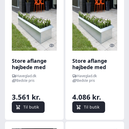
Quick look
Quick l
Store aflange
Store aflange
højbede med
højbede med
sneglehegn -
sneglehegn -
Haveglad.dk
Haveglad.dk
60x240cm 50cm
120x240cm 50cm
Bedste pris
Bedste pris
høj stablet -
høj stablet -
Galvaniseret -
Galvaniseret -
3.561 kr.
4.086 kr.
Uden
Uden
hjørnebeskytter
hjørnebeskytter
Til butik
Til butik
og samlemuffer
og samlemuffer