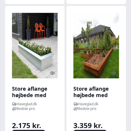
Quick look
Quick l
Store aflange
Store aflange
højbede med
højbede med
sneglehegn -
sneglehegn -
Haveglad.dk
Haveglad.dk
80x240cm 25cm
80x240cm 50cm
Bedste pris
Bedste pris
høj -
høj stablet -
Galvaniseret -
Råjern - Uden
2.175 kr.
3.359 kr.
Uden
hjørnebeskytter