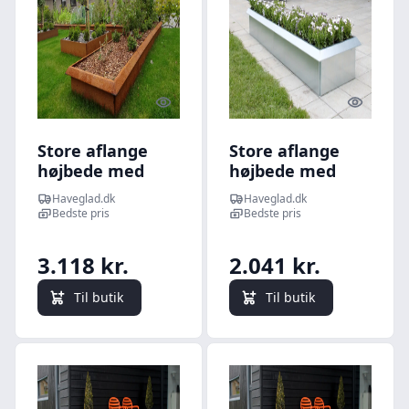
Quick look
Quick l
Store aflange
Store aflange
højbede med
højbede med
sneglehegn -
sneglehegn -
Haveglad.dk
Haveglad.dk
60x240cm 50cm
60x240cm 25cm
Bedste pris
Bedste pris
høj stablet -
høj -
Råjern - Uden
Galvaniseret -
3.118 kr.
2.041 kr.
hjørnebeskytter
Uden
og samlemuffer
hjørnebeskytter
Til butik
Til butik
og samlemuffer