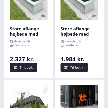
Quick look
Quick l
Store aflange
Store aflange
højbede med
højbede med
sneglehegn -
sneglehegn -
Haveglad.dk
Haveglad.dk
120x240cm 25cm
40x240cm 25cm
Bedste pris
Bedste pris
høj -
høj -
Galvaniseret -
Galvaniseret -
2.327 kr.
1.984 kr.
Uden
Uden
hjørnebeskytter
hjørnebeskytter
Til butik
Til butik
og samlemuffer
og samlemuffer