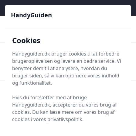
HandyGuiden - Din genvej til gør-det-selv og håndværkere
e menu
HandyGuiden
👌
🏆
De bedste priser
2.552 forskellige produkttyper
🛍️
🎖️
⭐⭐⭐⭐⭐
Tryg shopping
Mange kategorier
Cookies
HandyGuiden
Handyguiden.dk bruger cookies til at forbedre
Men
brugeroplevelsen og levere en bedre service. Vi
Søg nu
Søg nu
benytter dem til at analysere, hvordan du
bruger siden, så vi kan optimere vores indhold
og funktionalitet.
Forside
Renovering og Byggeri
Værktøj
Hvis du fortsætter med at bruge
Diverse værktøj
Værktøjsdele og tilbehør
Handyguiden.dk, accepterer du vores brug af
Beslag, hængsler og tilbehør
Hjørnebeskytter
cookies. Du kan læse mere om vores brug af
Bedste hjørnebeskytter
cookies i vores privatlivspolitik.
i 2025 - se de 17 bedste