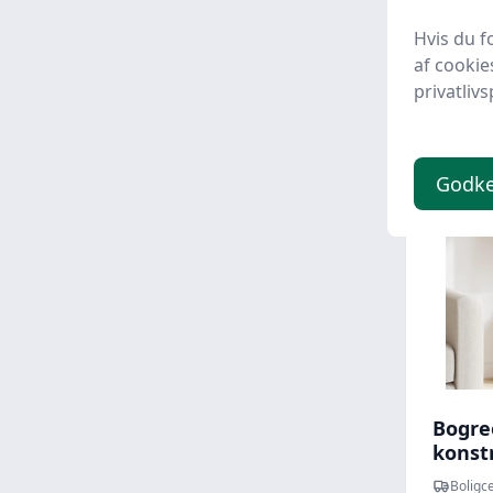
1264 kr.
Hvis du f
829 
af cookie
privatlivs
Udsalg -
Godk
Bogre
konstr
reols
Boligce