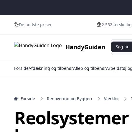
e menu
👌
🏆
De bedste priser
2.552 forskelli
Søg nu
HandyGuiden
Søg nu
Forside
Afdækning og tilbehør
Afløb og tilbehør
Arbejdstøj o
Forside
Renovering og Byggeri
Værktøj
Reolsystemer 