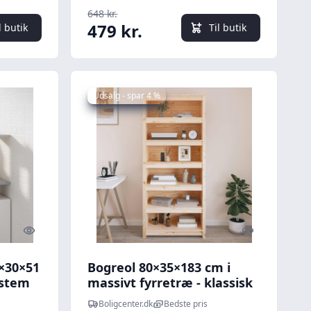
648 kr.
479 kr.
l butik
Til butik
Udsalg - spar 4 %
Quick look
Quick look
×30×51
Bogreol 80×35×183 cm i
ystem
massivt fyrretræ - klassisk
reolsystem
Boligcenter.dk
Bedste pris