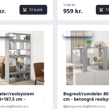
1142 kr.
kr.
959 kr.
Til butik
Ti
 spar 1 %
Udsalg - spar 34 %
Quick look
ler/reolsystem
Bogreol/rumdeler 80
3×187,5 cm -
cm - betongrå reols
rueret træ, betongrå
nter.dk
Bedste pris
Boligcenter.dk
Bedste pris