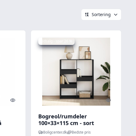
Sortering
Udsalg - spar 26 %
Quick look
Quick look
Bogreol/rumdeler
å
100×33×115 cm - sort
reolsystem
Boligcenter.dk
Bedste pris