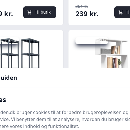
364 kr.
9 kr.
239 kr.
Til butik
Ti
 spar 34 %
Udsalg - spar 2 %
uiden
Quick look
es
ringsreoler 2 stk. -
Rumdelerreol 4-lags 
en.dk bruger cookies til at forbedre brugeroplevelsen og 
k reolsystem 60 × 30 ×
reolsystem 70×24×12
vice. Vi benytter dem til at analysere, hvordan du bruger sid
, sort
konstrueret træ
ere vores indhold og funktionalitet.
nter.dk
Bedste pris
Boligcenter.dk
Bedste pris