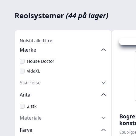
Reolsystemer
(44 på lager)
Nulstil alle filtre
Udsalg -
Mærke
House Doctor
vidaXL
Størrelse
Antal
2 stk
Bogre
Materiale
konstr
reols
Farve
Boligce