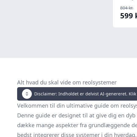
804 kr.
599 
Alt hvad du skal vide om reolsystemer
Disclaimer: Indholdet er delvist AI-genereret. Klik 
Velkommen til din ultimative guide om reolsyst
Denne guide er designet til at give dig en dyb f
dække mange aspekter fra grundlæggende defi
bedst integrerer disse systemer i din hverdag.