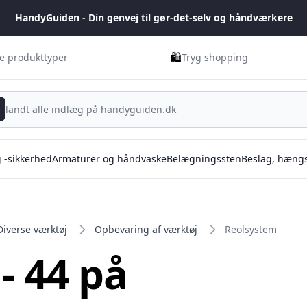
HandyGuiden - Din genvej til gør-det-selv og håndværkere
🛍️
ge produkttyper
Tryg shopping
g -sikkerhed
Armaturer og håndvaske
Belægningssten
Beslag, hængs
Diverse værktøj
Opbevaring af værktøj
Reolsystem
- 44 på