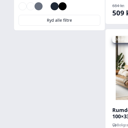
684 kr.
Brun
Flerfarvet
Grå
Hvid
Mørkegrå
Sort
Transparent
509 
Ryd alle filtre
Udsalg -
Rumde
100×3
konst
Boligce