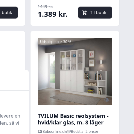
1449 kr.
1.389 kr.
l butik
Til butik
Udsalg - spar 30 %
Quick look
Quick look
- hvid
TVILUM Basic reolsystem -
levere en
9 cm i
hvid/klar glas, m. 8 låger
en, så vi
Boboonline.dk
Bedst af 2 priser