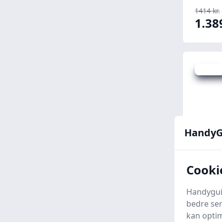
1414 kr.
1.38
Udsalg -
HandyG
Cooki
Opbeva
Handyguid
plasti
bedre ser
180 cm
kan optim
Boligce