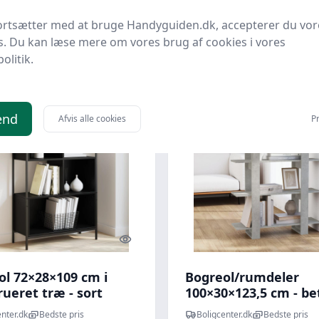
562 kr.
ortsætter med at bruge Handyguiden.dk, accepterer du vor
kr.
549 kr.
Til butik
Ti
s. Du kan læse mere om vores brug af cookies i vores
politik.
 spar 25 %
Udsalg - spar 44 %
end
Afvis alle cookies
Pr
Quick look
ol 72×28×109 cm i
Bogreol/rumdeler
ueret træ - sort
100×30×123,5 cm - b
ystem
reolsystem
nter.dk
Bedste pris
Boligcenter.dk
Bedste pris