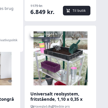
1179 kr.
es brug
6.849 kr.
l butik
Til butik
Udsalg - spar 14 %
ivatlivspolitik
Quick look
Quick look
Universalt reolsystem,
etongrå
fritstående, 1,10 x 0,35 x
1,00 m (HxBxD)
Haveglad.dk
Bedste pris