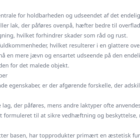
centrale for holdbarheden og udseendet af det endeli
ler lak, der påføres ovenpå, hæfter bedre til overfla
ing, hvilket forhindrer skader som råd og rust.
uldkommenheder, hvilket resulterer i en glattere ove
å en mere jævn og ensartet udseende på den endelige
den for det malede objekt.
per
nde egenskaber, er der afgørende forskelle, der adsk
 lag, der påføres, mens andre laktyper ofte anvende
t formuleret til at sikre vedhæftning og beskyttelse
ter basen, har topprodukter primært en æstetisk fu