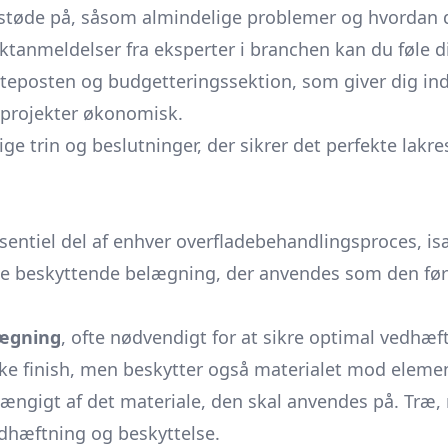
 støde på, såsom almindelige problemer og hvordan de
ktanmeldelser fra eksperter i branchen kan du føle dig
steposten og budgetteringssektion, som giver dig inds
 projekter økonomisk.
trin og beslutninger, der sikrer det perfekte lakresult
ssentiel del af enhver overfladebehandlingsproces, is
ype beskyttende belægning, der anvendes som den førs
ægning
, ofte nødvendigt for at sikre optimal vedhæft
ske finish, men beskytter også materialet mod elem
gigt af det materiale, den skal anvendes på. Træ, me
edhæftning og beskyttelse.