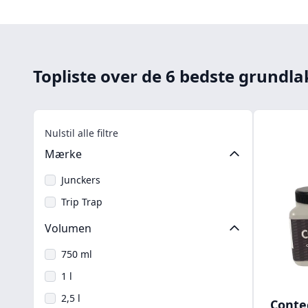
Topliste over de 6 bedste grundla
Nulstil alle filtre
Mærke
Junckers
Trip Trap
Volumen
750 ml
1 l
2,5 l
Conte