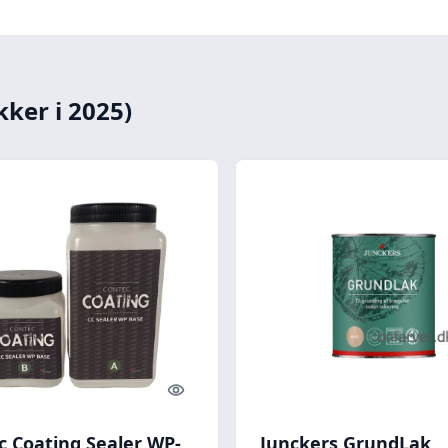
kker i 2025)
Quick look
c Coating Sealer WP-
Junckers GrundLak