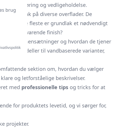
korrekt påføring og vedligeholdelse.
es brug
ing eller lak på diverse overflader. De
ultater. For de fleste er grundlak et nødvendigt
 en længerevarende finish?
emiske sammensætninger og hvordan de tjener
ivatlivspolitik
ra oliemodeller til vandbaserede varianter,
omfattende sektion om, hvordan du vælger
lare og letforståelige beskrivelser.
leret med
professionelle tips
og tricks for at
nde for produktets levetid, og vi sørger for,
ke projekter.