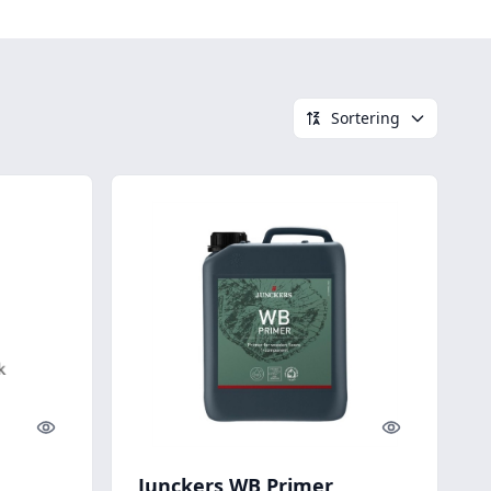
Sortering
Quick look
Quick look
Junckers WB Primer