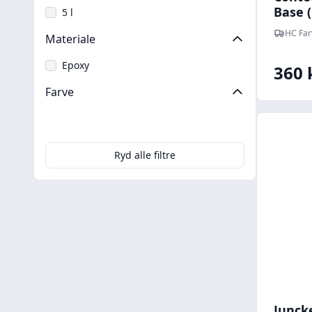
Base 
5 l
HC Far
Materiale
Epoxy
360 
Farve
Hvid
Transparent
Ryd alle filtre
Junck