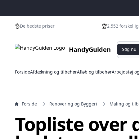
e menu
👌
🏆
De bedste priser
2.552 forskelli
Søg nu
HandyGuiden
Søg nu
Forside
Afdækning og tilbehør
Afløb og tilbehør
Arbejdstøj o
Forside
Renovering og Byggeri
Maling og til
Topliste over 