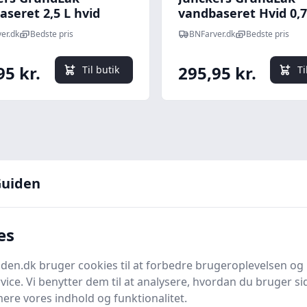
seret 2,5 L hvid
vandbaseret Hvid 0,7
er.dk
Bedste pris
BNFarver.dk
Bedste pris
95 kr.
295,95 kr.
Til butik
Ti
uiden
es
her for flere detaljer
en.dk bruger cookies til at forbedre brugeroplevelsen og 
undlakker
, hvor vi åbner op for en verden fyldt med
vice. Vi benytter dem til at analysere, hvordan du bruger sid
et af enhver male- eller lakopgave betydeligt. I den
ere vores indhold og funktionalitet.