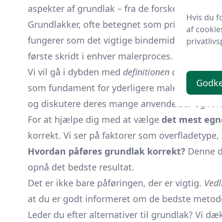
aspekter af grundlak – fra de forskellige type
Hvis du f
Grundlakker, ofte betegnet som primers, er ess
af cookie
fungerer som det vigtige bindemiddel, der
ska
privatlivs
første skridt i enhver malerproces.
Men vidst
Vi vil gå i dybden med
definitionen og formålet
Godk
som fundament for yderligere malearbejder. De
og diskutere deres mange anvendelser og for
For at hjælpe dig med at vælge
det mest egne
korrekt. Vi ser på faktorer som overfladetype,
Hvordan påføres grundlak korrekt?
Denne de
opnå det bedste resultat.
Det er ikke bare påføringen, der er vigtig.
Vedl
at du er godt informeret om de bedste metode
Leder du efter alternativer til grundlak? Vi d