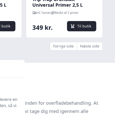
5 L
Universal Primer 2,5 L
HC Farver
Bedst af 2 priser
349 kr.
l butik
Til butik
Forrige side
Næste side
levere en
 muligheder inden for overfladebehandling. At
en, så vi
ne guide vil vi tage dig med igennem alle