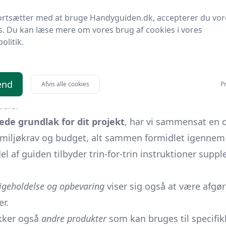
r og deres specifikke anvendelsesområder til tips om 
ortsætter med at bruge Handyguiden.dk, accepterer du vor
entielle for at sikre den optimale vedhæftning af mal
s. Du kan læse mere om vores brug af cookies i vores
ber en glat og jævn overflade
, til tilfredsstillende res
politik.
e du
, at de også beskytter mod fugtskader og sikrer
med grundlak, hvor du vil lære om de forskellige k
end
Afvis alle cookies
Pr
rudover vil vi udforske de mange typer af grundlak, f
dele.
de grundlak for dit projekt
, har vi sammensat en 
 miljøkrav og budget, alt sammen formidlet igennem k
l af guiden tilbyder trin-for-trin instruktioner supp
igeholdelse og opbevaring
viser sig også at være afgøre
r.
ækker også
andre produkter
som kan bruges til specifik