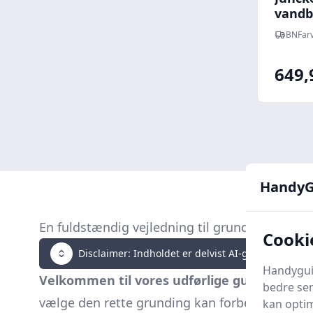
vandba
BNFarv
649,
HandyG
En fuldstændig vejledning til grundlakker
Cooki
Disclaimer: Indholdet er delvist AI-genereret. Klik 
Handyguid
Velkommen til vores udførlige guide om gr
bedre ser
vælge den rette grunding kan forbedre resultat
kan optim