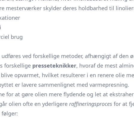
e mesterværker skylder deres holdbarhed til linolier
kationer
i
ciel brug
kan udføres ved forskellige metoder, afhængigt af den ø
s forskellige
presseteknikker
, hvoraf de mest almi
 blive opvarmet, hvilket resulterer i en renere olie
dbyttet er lavere sammenlignet med varmepresning.
for at gøre olien mere flydende og let at ekstrahere
år olien ofte en yderligere
raffineringsproces
for at f
følger:
.