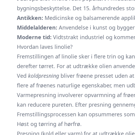
bygningsbeskyttelse. Det 15. århundredes stor
Antikken:
Medicinske og balsamerende appli
Middelalderen:
Anvendelse i kunst og bygger
Moderne tid:
Vidtstrakt industriel og kommer
Hvordan laves linolie?
Fremstillingen af linolie sker i flere trin og 
derefter tørret. For at udtrække olien anvende
Ved
koldpresning
bliver frøene presset uden at
flere af frøenes naturlige egenskaber, men u
Varmepresning involverer opvarmning af frøene 
kan reducere pureten. Efter presning gennemg
Fremstillingsprocessen kan opsummeres som 
Høst og tørring af hørfrø.
Presning (kold eller varm) for at udtrække olie