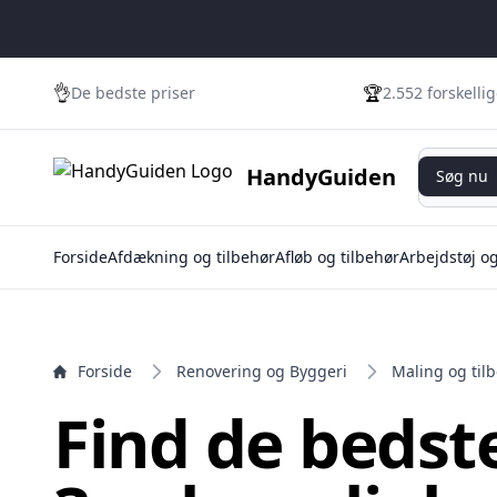
e menu
👌
🏆
De bedste priser
2.552 forskelli
Søg nu
HandyGuiden
Søg nu
Forside
Afdækning og tilbehør
Afløb og tilbehør
Arbejdstøj o
Forside
Renovering og Byggeri
Maling og til
Find de bedste 