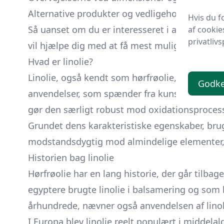
Alternative produkter og vedligeholdelse.
Hvis du f
Så uanset om du er interesseret i at bruge lino
af cookie
privatlivs
vil hjælpe dig med at få mest muligt ud af de
Hvad er linolie?
Linolie, også kendt som hørfrøolie, er en veget
Godk
anvendelser, som spænder fra kunst til bygger
gør den særligt robust mod oxidationsprocess
Grundet dens karakteristiske egenskaber, brug
modstandsdygtig mod almindelige elementer,
Historien bag linolie
Hørfrøolie har en lang historie, der går tilba
egyptere brugte linolie i balsamering og som b
århundrede, nævner også anvendelsen af linoli
I Europa blev linolie reelt populært i middela