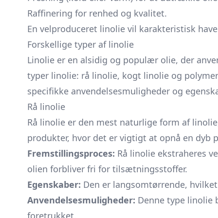
Raffinering for renhed og kvalitet.
En velproduceret linolie vil karakteristisk hav
Forskellige typer af linolie
Linolie er en alsidig og populær olie, der anve
typer linolie: rå linolie, kogt linolie og polym
specifikke anvendelsesmuligheder og egenska
Rå linolie
Rå linolie er den mest naturlige form af linol
produkter, hvor det er vigtigt at opnå en dyb
Fremstillingsproces:
Rå linolie ekstraheres ve
olien forbliver fri for tilsætningsstoffer.
Egenskaber:
Den er langsomtørrende, hvilket g
Anvendelsesmuligheder:
Denne type linolie b
foretrukket.