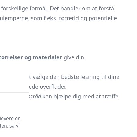
l forskellige formål. Det handler om at forstå
 ulemperne, som f.eks. tørretid og potentielle
tørrelser og materialer
give din
rug for til at vælge den bedste løsning til dine
oliebehandlede overflader.
t hvordan
købsråd
kan hjælpe dig med at træffe
levere en
en, så vi