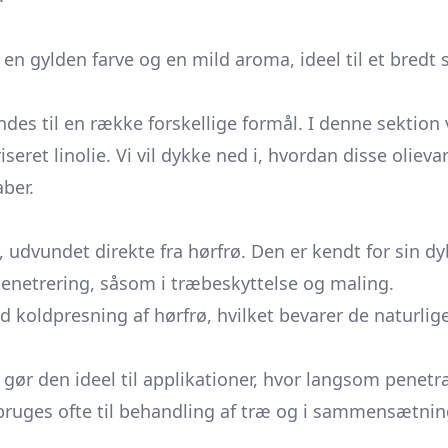
e en gylden farve og en mild aroma, ideel til et bredt
ndes til en række forskellige formål. I denne sektion 
eriseret linolie. Vi vil dykke ned i, hvordan disse olie
ber.
ie, udvundet direkte fra hørfrø. Den er kendt for sin
 penetrering, såsom i træbeskyttelse og maling.
d koldpresning af hørfrø, hvilket bevarer de naturlig
ør den ideel til applikationer, hvor langsom penetra
ruges ofte til behandling af træ og i sammensætninger