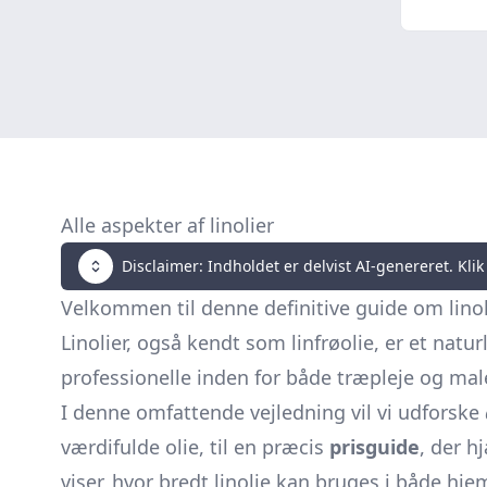
Alle aspekter af linolier
Disclaimer: Indholdet er delvist AI-genereret. Klik 
Velkommen til denne definitive guide om linolie
Linolier, også kendt som linfrøolie, er et natu
professionelle inden for både træpleje og mal
I denne omfattende vejledning vil vi udforske
værdifulde olie, til en præcis
prisguide
, der h
viser, hvor bredt linolie kan bruges i både hje