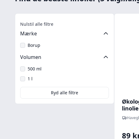
Nulstil alle filtre
Mærke
Borup
Volumen
500 ml
1 l
Ryd alle filtre
Økolo
linolie
Havegl
89 kr