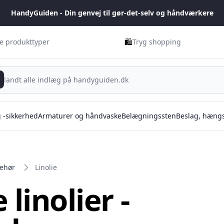
HandyGuiden - Din genvej til gør-det-selv og håndværkere
🛍️
ge produkttyper
Tryg shopping
g -sikkerhed
Armaturer og håndvaske
Belægningssten
Beslag, hængs
behør
Linolie
linolier -