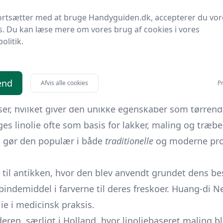
ortsætter med at bruge Handyguiden.dk, accepterer du vor
lie for første gang eller er en erfaren bruger, tilbyd
s. Du kan læse mere om vores brug af cookies i vores
politik.
nne fantastiske ressource.
abilsk olie afledt fra hørfrø. Denne naturlige olie er 
end
Afvis alle cookies
Pr
i.
Linolie
kommer fra frøene fra
Linum usitatissim
er, hvilket giver den unikke egenskaber som tørrende
es linolie ofte som basis for lakker, maling og træb
 gør den populær i både
traditionelle
og moderne proj
ge til antikken, hvor den blev anvendt grundet dens 
indemiddel i farverne til deres freskoer. Huang-di Nei
e i medicinsk praksis.
lderen, særligt i Holland, hvor linoliebaseret maling 