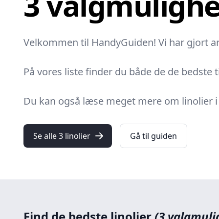
3 valgmuligh
Velkommen til HandyGuiden! Vi har gjort arb
På vores liste finder du både de de bedste ti
Du kan også læse meget mere om linolier i vo
Se alle 3 linolier
Gå til guiden
Find de bedste linolier
(3 valgmuli