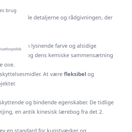
es brug
er denne guide detaljerne og rådgivningen, der
kendt for sin lysnende farve og alsidige
ivatlivspolitik
um
planten, og dens kemiske sammensætning
 olie.
eskyttelsesmidler. At være
fleksibel
og
ekter.
beskyttende og bindende egenskaber. De tidlige
jing, en antik kinesisk lærebog fra det 2.
blev en standard for kunstværker og