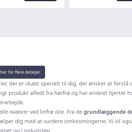
her for flere detaljer
r, der er skabt specielt til dig, der ønsker at forstå
rligt produkt afledt fra hørfrø og har erobret hjerte
erarbejde.
alle nuancer
ved linfrø olie. Fra de
grundlæggende de
jælper dig med at vurdere omkostningerne. Vi vil ogs
mmet og i industrien.