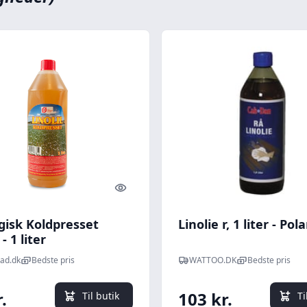
Quick look
gisk Koldpresset
Linolie r, 1 liter - Pola
 - 1 liter
ad.dk
Bedste pris
WATTOO.DK
Bedste pris
.
103 kr.
Til butik
Ti