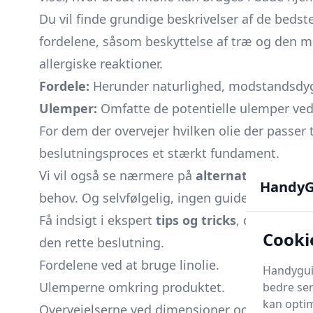
Du vil finde grundige beskrivelser af de bedst
fordelene, såsom beskyttelse af træ og den mil
allergiske reaktioner.
Fordele:
Herunder naturlighed, modstandsdy
Ulemper:
Omfatte de potentielle ulemper ved 
For dem der overvejer hvilken olie der passer 
beslutningsproces et stærkt fundament.
Vi vil også se nærmere på
alternativer til lino
HandyG
behov. Og selvfølgelig, ingen guide ville være
Få indsigt i ekspert
tips og tricks
, der kan hj
Cooki
den rette beslutning.
Fordelene ved at bruge linolie.
Handyguid
Ulemperne omkring produktet.
bedre ser
kan optim
Overvejelserne ved dimensioner og materialev