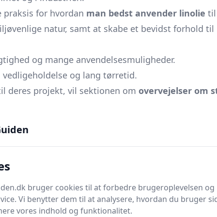
e praksis for hvordan
man bedst anvender linolie
ti
jøvenlige natur, samt at skabe et bevidst forhold til
gtighed og mange anvendelsesmuligheder.
vedligeholdelse og lang tørretid.
til deres projekt, vil sektionen om
overvejelser om s
lie
for at sikre, at du har alle de oplysninger du har b
uiden
 komplet uden tips til
vedligeholdelse og pleje
af lin
ælpe dig med at undgå almindelige fejltagelser, sam
es
en.dk bruger cookies til at forbedre brugeroplevelsen og 
vice. Vi benytter dem til at analysere, hvordan du bruger sid
ere vores indhold og funktionalitet.
alg.