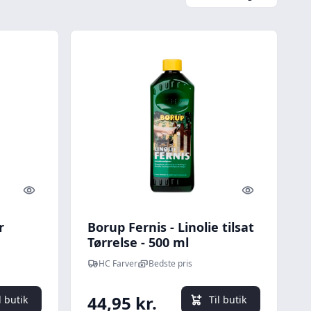
Quick look
Quick look
r
Borup Fernis - Linolie tilsat
Tørrelse - 500 ml
HC Farver
Bedste pris
44,95 kr.
l butik
Til butik