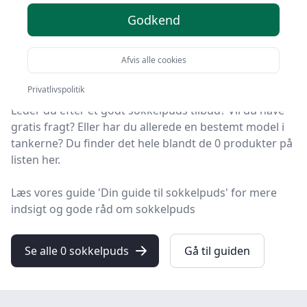
valgmuligheder
Godkend
Du er kommet til det rette sted! På HandyGuiden har vi
udvalgt 0 af de bedste sokkelpuds, så du får det
Afvis alle cookies
optimale køb.
Privatlivspolitik
Leder du efter et godt sokkelpuds tilbud? Vil du have
gratis fragt? Eller har du allerede en bestemt model i
tankerne? Du finder det hele blandt de 0 produkter på
listen her.
Læs vores guide 'Din guide til sokkelpuds' for mere
indsigt og gode råd om sokkelpuds
Se alle 0 sokkelpuds
Gå til guiden