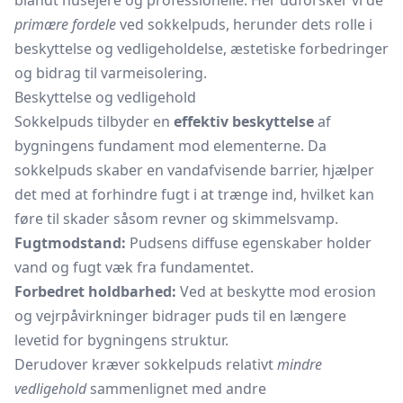
blandt husejere og professionelle. Her udforsker vi de
primære fordele
ved sokkelpuds, herunder dets rolle i
beskyttelse og vedligeholdelse, æstetiske forbedringer
og bidrag til varmeisolering.
Beskyttelse og vedligehold
Sokkelpuds tilbyder en
effektiv beskyttelse
af
bygningens fundament mod elementerne. Da
sokkelpuds skaber en vandafvisende barrier, hjælper
det med at forhindre fugt i at trænge ind, hvilket kan
føre til skader såsom revner og skimmelsvamp.
Fugtmodstand:
Pudsens diffuse egenskaber holder
vand og fugt væk fra fundamentet.
Forbedret holdbarhed:
Ved at beskytte mod erosion
og vejrpåvirkninger bidrager puds til en længere
levetid for bygningens struktur.
Derudover kræver sokkelpuds relativt
mindre
vedligehold
sammenlignet med andre