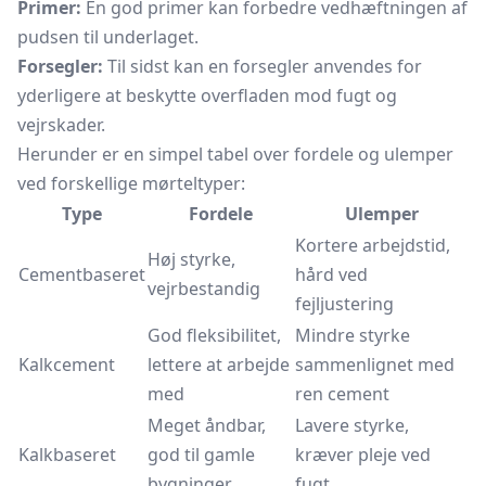
Primer:
En god primer kan forbedre vedhæftningen af
pudsen til underlaget.
Forsegler:
Til sidst kan en forsegler anvendes for
yderligere at beskytte overfladen mod fugt og
vejrskader.
Herunder er en simpel tabel over fordele og ulemper
ved forskellige mørteltyper:
Type
Fordele
Ulemper
Kortere arbejdstid,
Høj styrke,
Cementbaseret
hård ved
vejrbestandig
fejljustering
God fleksibilitet,
Mindre styrke
Kalkcement
lettere at arbejde
sammenlignet med
med
ren cement
Meget åndbar,
Lavere styrke,
Kalkbaseret
god til gamle
kræver pleje ved
bygninger
fugt