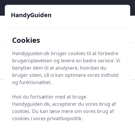
HandyGuiden - Din genvej til gør-det-selv og håndværkere
e menu
HandyGuiden
👌
🏆
De bedste priser
2.552 forskellige produkttyper
🛍️
🎖️
⭐⭐⭐⭐⭐
Tryg shopping
Mange kategorier
Cookies
HandyGuiden
Handyguiden.dk bruger cookies til at forbedre
Men
brugeroplevelsen og levere en bedre service. Vi
Søg nu
Søg nu
benytter dem til at analysere, hvordan du
bruger siden, så vi kan optimere vores indhold
og funktionalitet.
Forside
Renovering og Byggeri
Hvis du fortsætter med at bruge
Diverse renovering og byggeri
Sokkelpuds
Handyguiden.dk, accepterer du vores brug af
Find de bedste
cookies. Du kan læse mere om vores brug af
cookies i vores privatlivspolitik.
sokkelpuds - 0