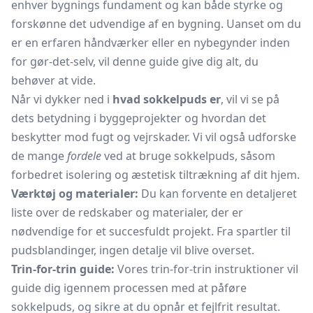
enhver bygnings fundament og kan både styrke og
forskønne det udvendige af en bygning. Uanset om du
er en erfaren håndværker eller en nybegynder inden
for gør-det-selv, vil denne guide give dig alt, du
behøver at vide.
Når vi dykker ned i
hvad sokkelpuds er
, vil vi se på
dets betydning i byggeprojekter og hvordan det
beskytter mod fugt og vejrskader. Vi vil også udforske
de mange
fordele
ved at bruge sokkelpuds, såsom
forbedret isolering og æstetisk tiltrækning af dit hjem.
Værktøj og materialer:
Du kan forvente en detaljeret
liste over de redskaber og materialer, der er
nødvendige for et succesfuldt projekt. Fra spartler til
pudsblandinger, ingen detalje vil blive overset.
Trin-for-trin guide:
Vores trin-for-trin instruktioner vil
guide dig igennem processen med at påføre
sokkelpuds, og sikre at du opnår et fejlfrit resultat.