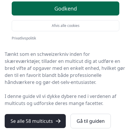
hvor du har brug for at skære gennem forskellige
Godkend
materialer hurtigt og effektivt, vil du sandsynligvis
forstå vigtigheden af at have det rette værktøj til
arbejdet.
Afvis alle cookies
Privatlivspolitik
Her kommer
multicut-værktøjer
ind i billedet.
Tænkt som en schweizerkniv inden for
skæreværktøjer, tillader en multicut dig at udføre en
bred vifte af opgaver med en enkelt enhed, hvilket gør
den til en favorit blandt både professionelle
håndværkere og gør-det-selv-entusiaster.
I denne guide vil vi dykke dybere ned i verdenen af
multicuts og udforske deres mange facetter.
Se alle 58 multicuts
Gå til guiden