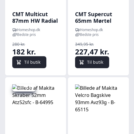
CMT Multicut
CMT Supercut
87mm HW Radial
65mm Mørtel
Murværk -
HM Murværk -
Homeshop.dk
Homeshop.dk
OMM22-X1
OMS29-X1
Bedste pris
Bedste pris
280 kr.
349,95 kr.
182 kr.
227,47 kr.
Til butik
Til butik
Spar -18 kr.