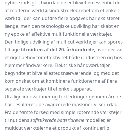
dybere indsigt i, hvordan de er blevet en essentiel del
af moderne værktøjsindustri. Begrebet om et enkelt
værktøj, der kan udføre flere opgaver, har eksisteret
længe, men den teknologiske udvikling har skabt en
ny epoke af effektive multifunktionelle værktøjer.
Den tidlige udvikling af multicut værktøjer kan spores
tilbage til
midten af det 20. århundrede
, hvor der var
et øget behov for effektivitet både i industrien og hos
hjemmehåndværkere. Elektriske håndværktøjer
begyndte at blive allestedsnærværende, og med det
kom ønsket om at kombinere funktionerne af flere
separate værktøjer til et enkelt apparat.
Utallige innovationer og forbedringer gennem årene
har resulteret i de avancerede maskiner, vi ser i dag.
Fra de første forsøg med simple roterende værktøjer
til nutidens
sofistikerede batteridrevne
modeller, er
multicut værktøjerne et produkt af kontinuerlig