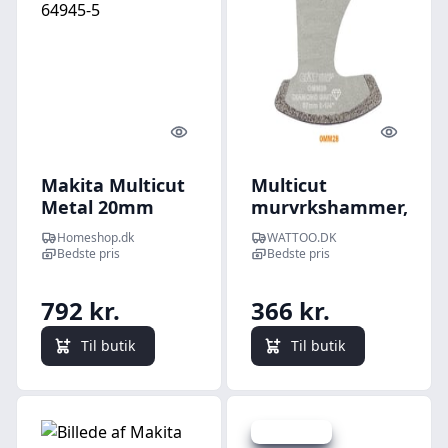
Quick look
Quick l
Makita Multicut
Multicut
Metal 20mm
murvrkshammer,
Aiz20at - B-64945-
57mm dia
Homeshop.dk
WATTOO.DK
5
Bedste pris
Bedste pris
792 kr.
366 kr.
Til butik
Til butik
Spar 101 kr.