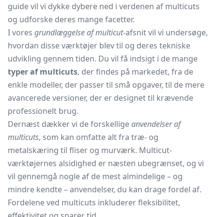
guide vil vi dykke dybere ned i verdenen af multicuts
og udforske deres mange facetter.
I vores
grundlæggelse af multicut
-afsnit vil vi undersøge,
hvordan disse værktøjer blev til og deres tekniske
udvikling gennem tiden. Du vil få indsigt i de mange
typer af multicuts
, der findes på markedet, fra de
enkle modeller, der passer til små opgaver, til de mere
avancerede versioner, der er designet til krævende
professionelt brug.
Dernæst dækker vi de forskellige
anvendelser af
multicuts
, som kan omfatte alt fra træ- og
metalskæring til fliser og murværk. Multicut-
værktøjernes alsidighed er næsten ubegrænset, og vi
vil gennemgå nogle af de mest almindelige – og
mindre kendte – anvendelser, du kan drage fordel af.
Fordelene ved multicuts inkluderer fleksibilitet,
effektivitet og sparer tid.