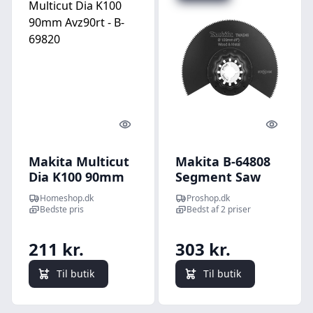
Quick look
Quick l
Makita Multicut
Makita B-64808
Dia K100 90mm
Segment Saw
Avz90rt - B-69820
Blade
Homeshop.dk
Proshop.dk
Bedste pris
Bedst af 2 priser
211 kr.
303 kr.
Til butik
Til butik