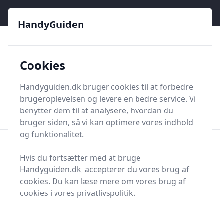
HandyGuiden - Din genvej til gør-det-selv og håndværkere
e menu
HandyGuiden
👌
🏆
De bedste priser
2.552 forskellige produkttyper
🛍️
🎖️
⭐⭐⭐⭐⭐
Tryg shopping
Mange kategorier
Cookies
HandyGuiden
Handyguiden.dk bruger cookies til at forbedre
Men
brugeroplevelsen og levere en bedre service. Vi
Søg nu
Søg nu
benytter dem til at analysere, hvordan du
bruger siden, så vi kan optimere vores indhold
og funktionalitet.
Forside
Renovering og Byggeri
Hvis du fortsætter med at bruge
Diverse renovering og byggeri
Multicut
Handyguiden.dk, accepterer du vores brug af
Multicuts - 58 på lager
cookies. Du kan læse mere om vores brug af
cookies i vores privatlivspolitik.
Hvis du nogensinde har fundet dig selv i en situation,