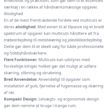
effektivitet og præcision, som gør dem til et essentielt
værktøj i en række af håndværksmæssige opgaver.
Alsidighed
En af de mest fremtrædende fordele ved multicuts er
deres
alsidighed
. Med evnen til at tilpasse sig et bredt
spektrum af opgaver kan multicuts håndtere alt fra
træbearbejdning
til
metalskæring
og
plastikbearbejdning
.
Dette gør dem til et ideelt valg for både professionelle
og hobbyhåndværkere.
Flere Funktioner:
Multicuts kan udstyres med
forskellige klinger, hvilket gør det muligt at udføre
skæring, slibning og skrabning.
Bred Anvendelse:
Anvendeligt til opgaver som
installation af gulv, fjernelse af
fugemasse
og skæring
af rør.
Kompakt Design:
Letvægts- og ergonomisk design
gør dem nemme at bruge i trange rum.