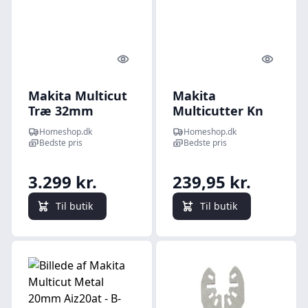
Quick look
Quick l
Makita Multicut
Makita
Træ 32mm
Multicutter Kn
Aiz32bspb - B-
11mm Asz32sc -
Homeshop.dk
Homeshop.dk
64870-20
B-65012
Bedste pris
Bedste pris
3.299 kr.
239,95 kr.
Til butik
Til butik