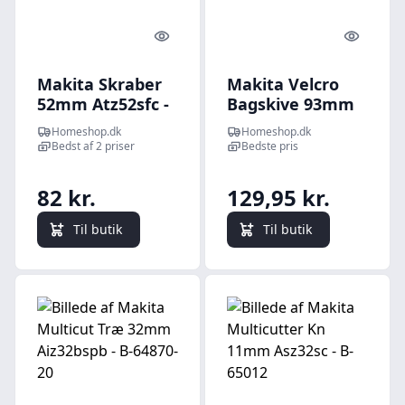
Quick look
Quick l
Makita Skraber
Makita Velcro
52mm Atz52sfc -
Bagskive 93mm
B-64995
Avz93g - B-65115
Homeshop.dk
Homeshop.dk
Bedst af 2 priser
Bedste pris
82 kr.
129,95 kr.
Til butik
Til butik