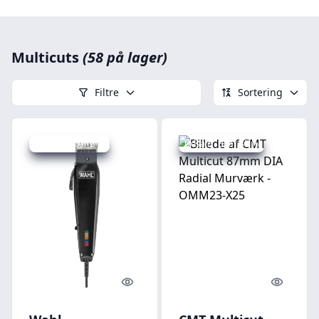
Multicuts
(58 på lager)
Filtre
Sortering
Udsalg - spar 2 %
Udsalg - spar 35 %
Quick look
Quick l