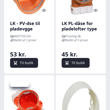
Quick look
Quick l
LK - PV-dse til
LK PL-dåse for
pladevgge
pladelofter type
PL 35/16 mm
WATTOO.DK
Proshop.dk
vindtæt, orange
Bedst af 2 priser
Bedst af 3 priser
53 kr.
45 kr.
Til butik
Til butik
Spar -12 kr.