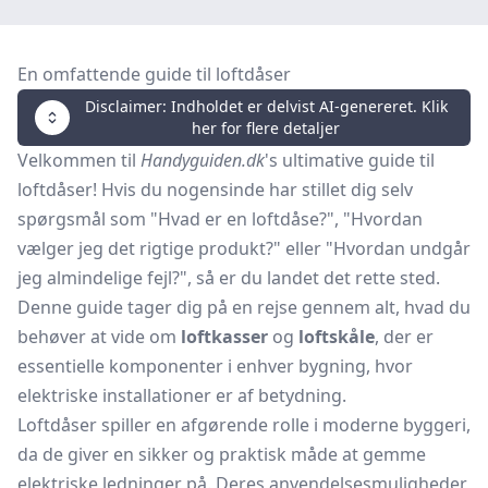
En omfattende guide til loftdåser
Disclaimer: Indholdet er delvist AI-genereret. Klik
her for flere detaljer
Velkommen til
Handyguiden.dk
's ultimative guide til
loftdåser! Hvis du nogensinde har stillet dig selv
spørgsmål som "Hvad er en loftdåse?", "Hvordan
vælger jeg det rigtige produkt?" eller "Hvordan undgår
jeg almindelige fejl?", så er du landet det rette sted.
Denne guide tager dig på en rejse gennem alt, hvad du
behøver at vide om
loftkasser
og
loftskåle
, der er
essentielle komponenter i enhver bygning, hvor
elektriske installationer er af betydning.
Loftdåser spiller en afgørende rolle i moderne byggeri,
da de giver en sikker og praktisk måde at gemme
elektriske ledninger på. Deres anvendelsesmuligheder