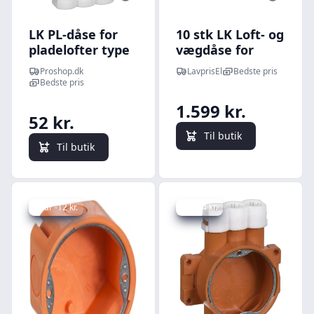
LK PL-dåse for
10 stk LK Loft- og
pladelofter type
vægdåse for
PL 55/16 mm
indstøbning,
Proshop.dk
LavprisEl
Bedste pris
vindtæt, orange
Vandrette tude,
Bedste pris
725/20 mm
1.599 kr.
52 kr.
Til butik
Til butik
Spar -12 kr.
Spar 4 kr.