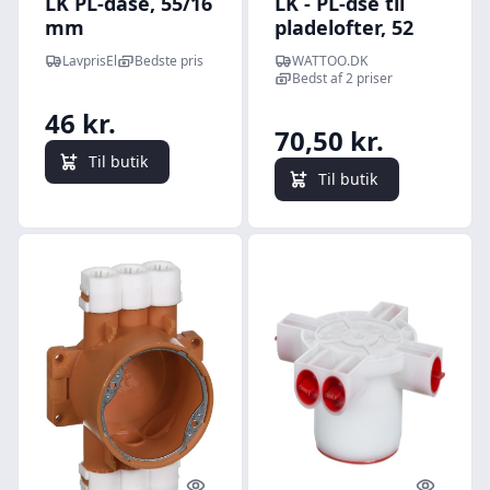
LK PL-dåse, 55/16
LK - PL-dse til
mm
pladelofter, 52
mm hj (PL 52/20)
LavprisEl
Bedste pris
WATTOO.DK
Bedst af 2 priser
46 kr.
70,50 kr.
Til butik
Til butik
Quick look
Quick l