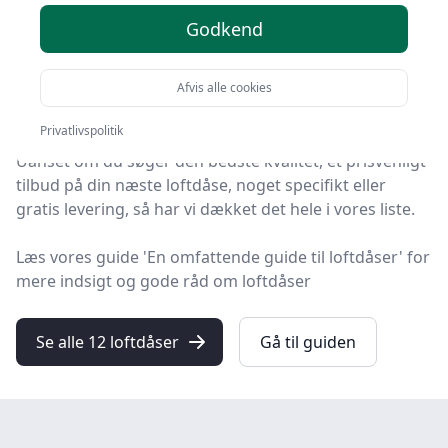
anbefalinger
Godkend
Leder du efter de bedste loftdåser? På HandyGuiden
har vi udvalgt 12 produkter, så du let kan finde din
Afvis alle cookies
favorit.
Privatlivspolitik
Uanset om du søger den bedste kvalitet, et prisvenligt
tilbud på din næste loftdåse, noget specifikt eller
gratis levering, så har vi dækket det hele i vores liste.
Læs vores guide 'En omfattende guide til loftdåser' for
mere indsigt og gode råd om loftdåser
Se alle 12 loftdåser
Gå til guiden