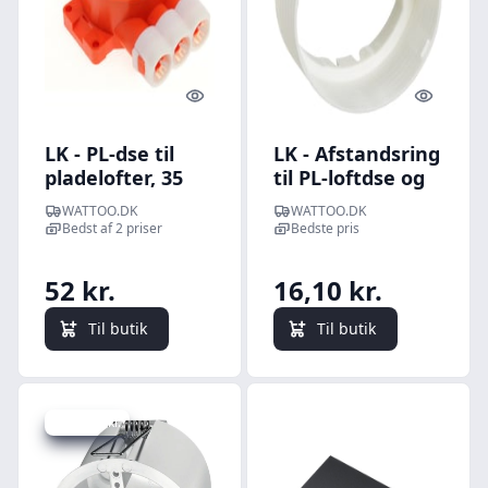
Quick look
Quick l
LK - PL-dse til
LK - Afstandsring
pladelofter, 35
til PL-loftdse og
mm hj (PL 35/16)
PV-vgdse,
WATTOO.DK
WATTOO.DK
udligner fra 6 til
Bedst af 2 priser
Bedste pris
26 mm
52 kr.
16,10 kr.
Til butik
Til butik
Spar -18 kr.