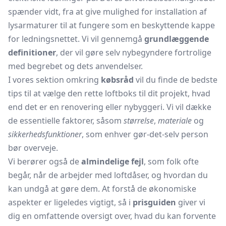
spænder vidt, fra at give mulighed for installation af
lysarmaturer
til at fungere som en beskyttende kappe
for ledningsnettet. Vi vil gennemgå
grundlæggende
definitioner
, der vil gøre selv nybegyndere fortrolige
med begrebet og dets anvendelser.
I vores sektion omkring
købsråd
vil du finde de bedste
tips til at vælge den rette loftboks til dit projekt, hvad
end det er en renovering eller nybyggeri. Vi vil dække
de essentielle faktorer, såsom
størrelse
,
materiale
og
sikkerhedsfunktioner
, som enhver gør-det-selv person
bør overveje.
Vi berører også de
almindelige fejl
, som folk ofte
begår, når de arbejder med loftdåser, og hvordan du
kan undgå at gøre dem. At forstå de økonomiske
aspekter er ligeledes vigtigt, så i
prisguiden
giver vi
dig en omfattende oversigt over, hvad du kan forvente