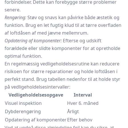
forbindelser. Dette kan forebygge større problemer
senere.
Rengøring:
Støv og snavs kan påvirke både æstetik og
funktion. Brug en let fugtig klud til at tørre overfladen
af loftdåsen af med jævne mellemrum.
Opdatering af komponenter:
Efterse og udskift
forældede eller slidte komponenter for at opretholde
optimal funktion.
En regelmæssig vedligeholdelsesrutine kan reducere
risikoen for større reparationer og holde loftdåsen i
perfekt stand. Brug tabellen nedenfor til at holde styr
på vedligeholdelsesintervaller:
Vedligeholdelsesopgave
Interval
Visuel inspektion
Hver 6. måned
Dybderengøring
Årligt
Opdatering af komponenter
Efter behov
Ved at undgå disse almindelige fejl kan du sikre, at