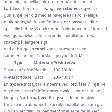
at betale, og hvilke faktorer der påvirker prisen.
Loftdåser kommer i mange
variationer
, og vores
guide hjælper dig med at navigere i de forskellige
muligheder, så du kan finde en, der passer til dine
specielle behov. Vi dækker også vigtigheden af korrekt
vedligeholdelse, som sikrer din installation mod
skader på længere sigt.
Ved at bruge en
tabel
kan vi præsentere en
sammenligning af forskellige typer loftdåser:
Type
Materiale
Prisinterval
Plastik loftdåse
Plastik
100-200 kr
Metal loftdåse
Metal
200-400 kr
En dybere indsigt i ulemperne ved loftdåser vil hjælpe
dig med at træffe informerede valg, især når du også
kigger på
alternativer
. Brugsvejledningen giver
trinvise instruktioner til korrekt installation, som giver
dig den selvtillid, du behøver for at arbejde sikkert