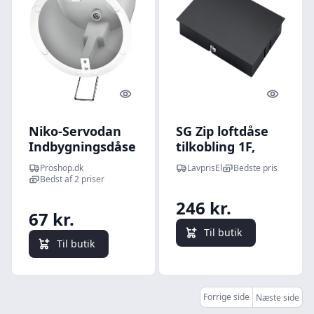
Quick look
Quick l
Niko-Servodan
SG Zip loftdåse
Indbygningsdåse
tilkobling 1F,
til 41-4xx/80x
mat-sort
Proshop.dk
LavprisEl
Bedste pris
Bedst af 2 priser
246 kr.
67 kr.
Til butik
Til butik
Forrige side
Næste side