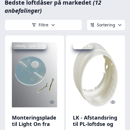
Bedste loftdåser på markedet
(12
anbefalinger)
Filtre
Sortering
Udsalg - spar 12 %
Spar -2 kr.
Quick look
Quick l
Monteringsplade
LK - Afstandsring
til Light On fra
til PL-loftdse og