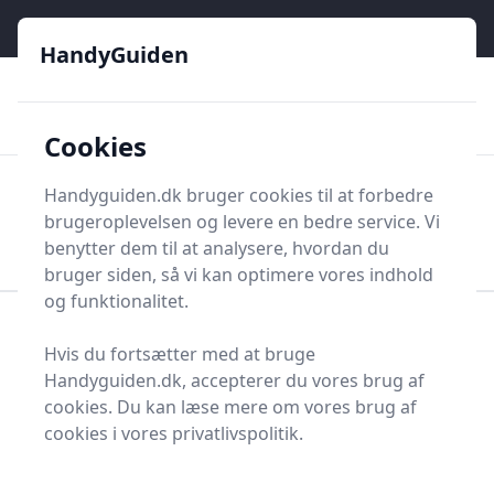
HandyGuiden - Din genvej til gør-det-selv og håndværkere
e menu
HandyGuiden
👌
🏆
De bedste priser
2.552 forskellige produkttyper
🛍️
🎖️
⭐⭐⭐⭐⭐
Tryg shopping
Mange kategorier
Cookies
HandyGuiden
Handyguiden.dk bruger cookies til at forbedre
Men
brugeroplevelsen og levere en bedre service. Vi
Søg nu
Søg nu
benytter dem til at analysere, hvordan du
bruger siden, så vi kan optimere vores indhold
og funktionalitet.
Forside
Renovering og Byggeri
Hvis du fortsætter med at bruge
Diverse renovering og byggeri
Loftdåse
Handyguiden.dk, accepterer du vores brug af
Bedste loftdåser på
cookies. Du kan læse mere om vores brug af
cookies i vores privatlivspolitik.
markedet - 12