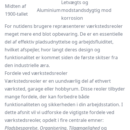
Letvægts og
Midten af
Aluminium
modstandsdygtig mod
1900-tallet
korrosion
For nutidens brugere repræsenterer værkstedsreoler
meget mere end blot opbevaring. De er en essentielle
del af effektiv pladsudnyttelse og arbejdsfluiditet,
hvilket afspejler, hvor langt deres design og
funktionalitet er kommet siden de første skitser fra
den industrielle æra.
Fordele ved værkstedsreoler
Værkstedsreoler er en uundværlig del af ethvert
værksted, garage eller hobbyrum. Disse reoler tilbyder
mange fordele, der kan forbedre både
funktionaliteten og sikkerheden i din arbejdsstation. I
dette afsnit vil vi udforske de vigtigste fordele ved
værkstedsreoler, opdelt i fire centrale emner:
Pladsbesparelse
,
Organisering
,
Tilgængelighed
og