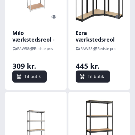
Quick look
Quick l
Milo
Ezra
værkstedsreol -
værkstedsreol
Sølv
RAW58
Bedste pris
RAW58
Bedste pris
309 kr.
445 kr.
Til butik
Til butik