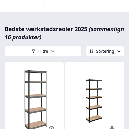
Bedste værkstedsreoler 2025
(sammenlign
16 produkter)
Filtre
Sortering
Quick look
Quick l