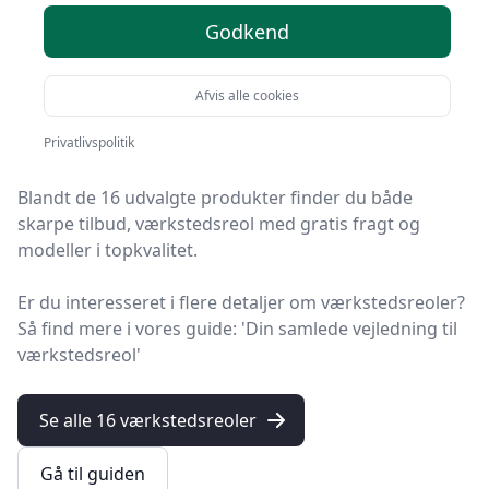
produkter
Godkend
HandyGuiden er stedet at finde værkstedsreoler. Vi har
Afvis alle cookies
samlet 16 top-produkter, så du hurtigt kan vælge det
bedste.
Privatlivspolitik
Blandt de 16 udvalgte produkter finder du både
skarpe tilbud, værkstedsreol med gratis fragt og
modeller i topkvalitet.
Er du interesseret i flere detaljer om værkstedsreoler?
Så find mere i vores guide: 'Din samlede vejledning til
værkstedsreol'
Se alle 16 værkstedsreoler
Gå til guiden