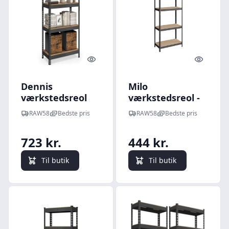
Quick look
Quick l
Dennis
Milo
værkstedsreol
værkstedsreol -
Sort/MDF plader
RAW58
Bedste pris
RAW58
Bedste pris
723 kr.
444 kr.
Til butik
Til butik