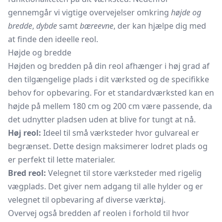
gennemgår vi vigtige overvejelser omkring
højde og
bredde
,
dybde
samt
bæreevne
, der kan hjælpe dig med
at finde den ideelle reol.
Højde og bredde
Højden og bredden på din reol afhænger i høj grad af
den tilgængelige plads i dit værksted og de specifikke
behov for opbevaring. For et standardværksted kan en
højde på mellem 180 cm og 200 cm være passende, da
det udnytter pladsen uden at blive for tungt at nå.
Høj reol:
Ideel til små værksteder hvor gulvareal er
begrænset. Dette design maksimerer lodret plads og
er perfekt til lette materialer.
Bred reol:
Velegnet til store værksteder med rigelig
vægplads. Det giver nem adgang til alle hylder og er
velegnet til opbevaring af diverse værktøj.
Overvej også bredden af reolen i forhold til hvor