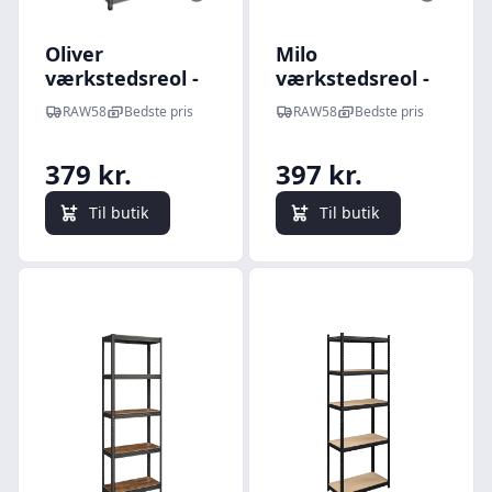
Oliver
Milo
værkstedsreol -
værkstedsreol -
Sort/MDF plader
Sort/lyst træ
RAW58
Bedste pris
RAW58
Bedste pris
379 kr.
397 kr.
Til butik
Til butik