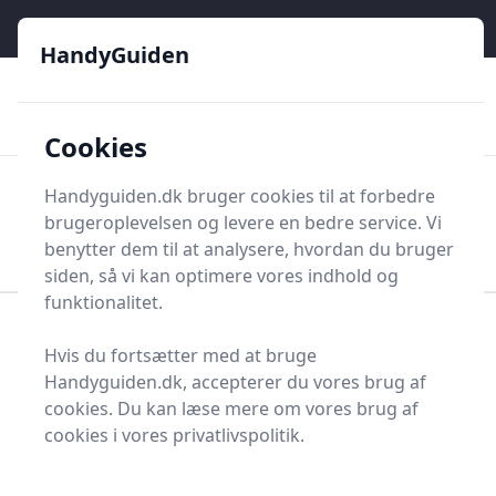
HandyGuiden - Din genvej til gør-det-selv og håndværkere
e menu
HandyGuiden
👌
🏆
De bedste priser
2.552 forskellige produkttyper
🛍️
🎖️
⭐⭐⭐⭐⭐
Tryg shopping
Mange kategorier
Cookies
HandyGuiden
Handyguiden.dk bruger cookies til at forbedre
Men
brugeroplevelsen og levere en bedre service. Vi
Søg nu
Søg nu
benytter dem til at analysere, hvordan du bruger
siden, så vi kan optimere vores indhold og
funktionalitet.
Forside
Renovering og Byggeri
Værktøj
Hvis du fortsætter med at bruge
Diverse værktøj
Opbevaring af værktøj
Handyguiden.dk, accepterer du vores brug af
Værkstedsreol
cookies. Du kan læse mere om vores brug af
Bedste værkstedsreoler
cookies i vores privatlivspolitik.
2025 - sammenlign 16