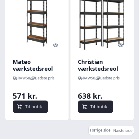
Quick look
Quick l
Mateo
Christian
værkstedsreol
værkstedsreol
RAW58
Bedste pris
RAW58
Bedste pris
571 kr.
638 kr.
Til butik
Til butik
Forrige side
Næste side