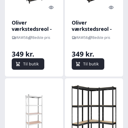
Quick look
Quick l
Oliver
Oliver
værkstedsreol -
værkstedsreol -
Sort/mørkt træ
Sort/lyst træ
RAW58
Bedste pris
RAW58
Bedste pris
349 kr.
349 kr.
Til butik
Til butik