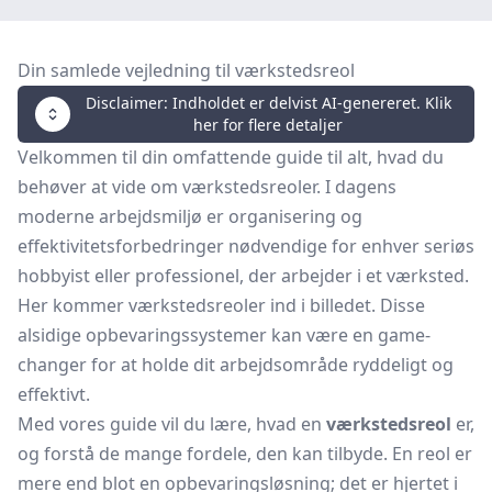
Din samlede vejledning til værkstedsreol
Disclaimer: Indholdet er delvist AI-genereret. Klik
her for flere detaljer
Velkommen til din omfattende guide til alt, hvad du
behøver at vide om værkstedsreoler. I dagens
moderne arbejdsmiljø er organisering og
effektivitetsforbedringer nødvendige for enhver seriøs
hobbyist eller professionel, der arbejder i et værksted.
Her kommer værkstedsreoler ind i billedet. Disse
alsidige opbevaringssystemer kan være en game-
changer for at holde dit arbejdsområde ryddeligt og
effektivt.
Med vores guide vil du lære, hvad en
værkstedsreol
er,
og forstå de mange fordele, den kan tilbyde. En reol er
mere end blot en opbevaringsløsning; det er hjertet i