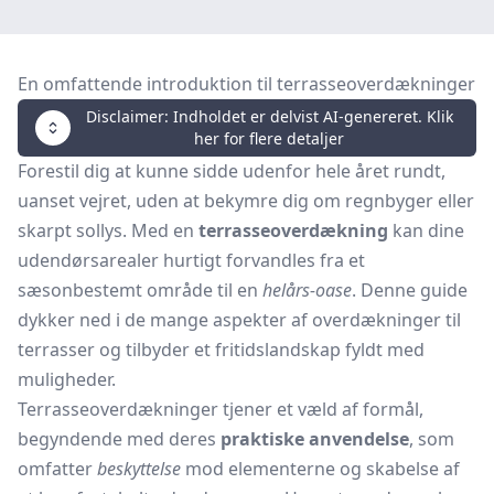
En omfattende introduktion til terrasseoverdækninger
Disclaimer: Indholdet er delvist AI-genereret. Klik
her for flere detaljer
Forestil dig at kunne sidde udenfor hele året rundt,
uanset vejret, uden at bekymre dig om regnbyger eller
skarpt sollys. Med en
terrasseoverdækning
kan dine
udendørsarealer hurtigt forvandles fra et
sæsonbestemt område til en
helårs-oase
. Denne guide
dykker ned i de mange aspekter af overdækninger til
terrasser og tilbyder et fritidslandskap fyldt med
muligheder.
Terrasseoverdækninger tjener et væld af formål,
begyndende med deres
praktiske anvendelse
, som
omfatter
beskyttelse
mod elementerne og skabelse af