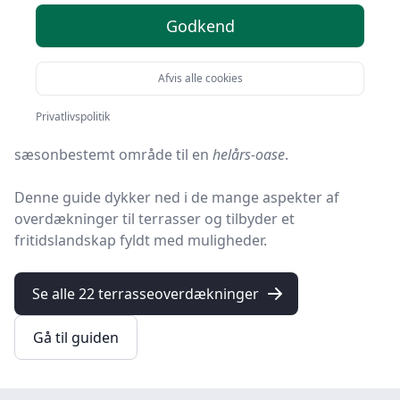
Godkend
Forestil dig at kunne sidde udenfor hele året rundt,
uanset vejret, uden at bekymre dig om regnbyger eller
skarpt sollys.
Afvis alle cookies
Med en
terrasseoverdækning
kan dine
Privatlivspolitik
udendørsarealer hurtigt forvandles fra et
sæsonbestemt område til en
helårs-oase
.
Denne guide dykker ned i de mange aspekter af
overdækninger til terrasser og tilbyder et
fritidslandskap fyldt med muligheder.
Se alle 22 terrasseoverdækninger
Gå til guiden