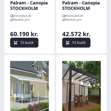
Palram - Canopia
Palram - Canopia
STOCKHOLM
STOCKHOLM
terrasseoverdækning
terrasseoverdækning
Haveglad.dk
Haveglad.dk
3,4x9,5m antracitgrå
3,4x6,6m antracitgrå
Bedste pris
Bedste pris
60.190 kr.
42.572 kr.
Til butik
Til butik