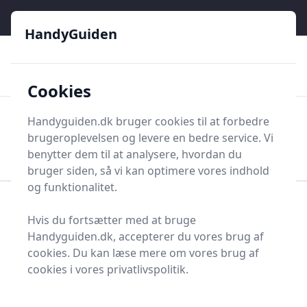
HandyGuiden - Din genvej til gør-det-selv og håndværkere
e menu
HandyGuiden
👌
🏆
De bedste priser
2.552 forskellige produkttyper
🛍️
🎖️
⭐⭐⭐⭐⭐
Tryg shopping
Mange kategorier
Cookies
HandyGuiden
Handyguiden.dk bruger cookies til at forbedre
Men
brugeroplevelsen og levere en bedre service. Vi
Søg nu
Søg nu
benytter dem til at analysere, hvordan du
bruger siden, så vi kan optimere vores indhold
og funktionalitet.
Forside
Renovering og Byggeri
Stolper og tilbehør
Hvis du fortsætter med at bruge
Terrasseoverdækning
Handyguiden.dk, accepterer du vores brug af
Terrasseoverdækninger
cookies. Du kan læse mere om vores brug af
cookies i vores privatlivspolitik.
- 22 på lager