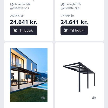
antracitgrå Palram -
Palram - Canopia
Haveglad.dk
Haveglad.dk
Canopia
Bedste pris
Bedste pris
26366 kr.
26366 kr.
24.641 kr.
24.641 kr.
Til butik
Til butik
Quick look
Quick l