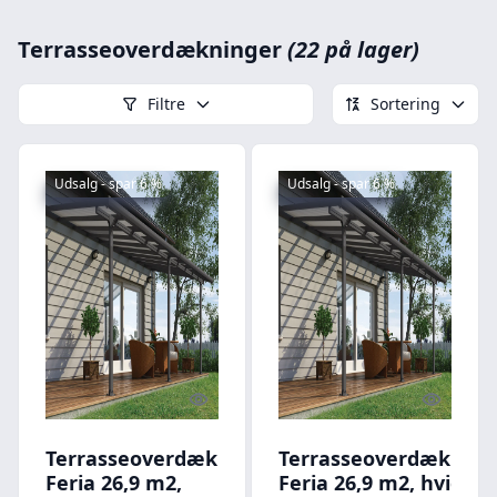
Terrasseoverdækninger
(22 på lager)
Filtre
Sortering
Udsalg - spar 6 %
Udsalg - spar 6 %
Quick look
Quick l
Terrasseoverdækning
Terrasseoverdækning
Feria 26,9 m2,
Feria 26,9 m2, hvid