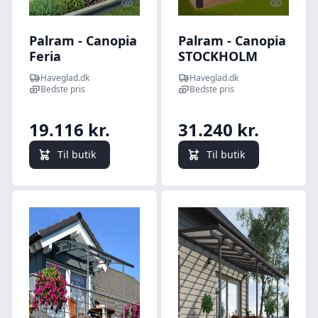
Quick look
Quick l
Palram - Canopia
Palram - Canopia
Feria
STOCKHOLM
terrasseoverdækning
terrasseoverdækning
Haveglad.dk
Haveglad.dk
sampak 21,6 m2, hvid
3,4x5,2m antracitgrå
Bedste pris
Bedste pris
19.116 kr.
31.240 kr.
Til butik
Til butik