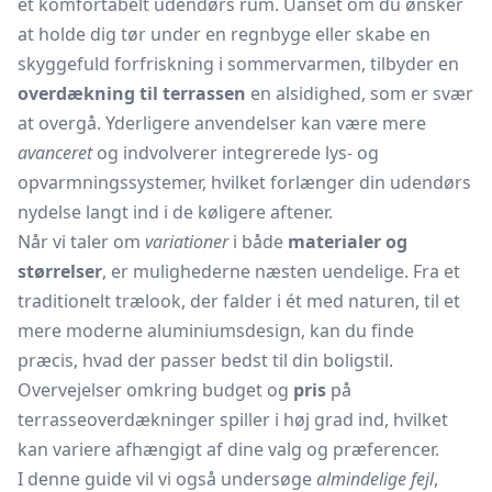
et komfortabelt udendørs rum. Uanset om du ønsker
at holde dig tør under en regnbyge eller skabe en
skyggefuld forfriskning i sommervarmen, tilbyder en
overdækning til terrassen
en alsidighed, som er svær
at overgå. Yderligere anvendelser kan være mere
avanceret
og indvolverer integrerede lys- og
opvarmningssystemer, hvilket forlænger din udendørs
nydelse langt ind i de køligere aftener.
Når vi taler om
variationer
i både
materialer og
størrelser
, er mulighederne næsten uendelige. Fra et
traditionelt trælook, der falder i ét med naturen, til et
mere moderne aluminiumsdesign, kan du finde
præcis, hvad der passer bedst til din boligstil.
Overvejelser omkring budget og
pris
på
terrasseoverdækninger spiller i høj grad ind, hvilket
kan variere afhængigt af dine valg og præferencer.
I denne guide vil vi også undersøge
almindelige fejl
,