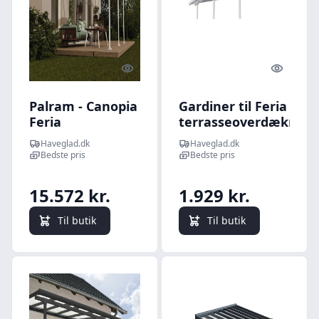
Quick look
Quick l
Palram - Canopia
Gardiner til Feria
Feria
terrasseoverdækning
terrasseoverdækning
9 m2 (3x3,05 m)
Haveglad.dk
Haveglad.dk
sampak 18,1 m2, hvid
Bedste pris
Bedste pris
15.572 kr.
1.929 kr.
Til butik
Til butik