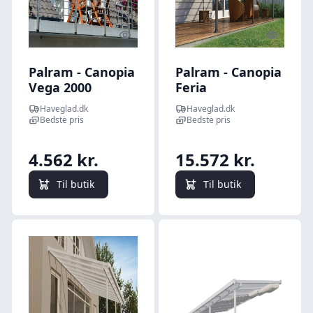
Quick look
Quick l
Palram - Canopia
Palram - Canopia
Vega 2000
Feria
dørbaldakin /
terrasseoverdækning
Haveglad.dk
Haveglad.dk
terrasseoverdækning,
sampak 18,1 m2,
Bedste pris
Bedste pris
grå
antracitgrå
4.562 kr.
15.572 kr.
Til butik
Til butik