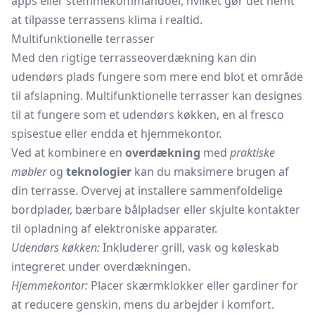
apps eller stemmekommandoer, hvilket gør det nemt
at tilpasse terrassens klima i realtid.
Multifunktionelle terrasser
Med den rigtige terrasseoverdækning kan din
udendørs plads fungere som mere end blot et område
til afslapning. Multifunktionelle terrasser kan designes
til at fungere som et udendørs køkken, en al fresco
spisestue eller endda et hjemmekontor.
Ved at kombinere en
overdækning
med
praktiske
møbler
og
teknologier
kan du maksimere brugen af
din terrasse. Overvej at installere sammenfoldelige
bordplader, bærbare bålpladser eller skjulte kontakter
til opladning af elektroniske apparater.
Udendørs køkken:
Inkluderer grill, vask og køleskab
integreret under overdækningen.
Hjemmekontor:
Placer skærmklokker eller gardiner for
at reducere genskin, mens du arbejder i komfort.