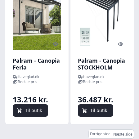
Quick look
Quick l
Palram - Canopia
Palram - Canopia
Feria
STOCKHOLM
terrasseoverdækning
terrasseoverdækning
Haveglad.dk
Haveglad.dk
16,1 m2, antracitgrå
3,4x5,9m antracitgrå
Bedste pris
Bedste pris
13.216 kr.
36.487 kr.
Til butik
Til butik
Forrige side
Næste side