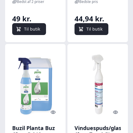
Parfume 750 ml
Bedst af 2 priser
Bedste pris
49 kr.
44,94 kr.
Til butik
Til butik
Quick look
Quick l
Buzil Planta Buz
Vinduespuds/glasren