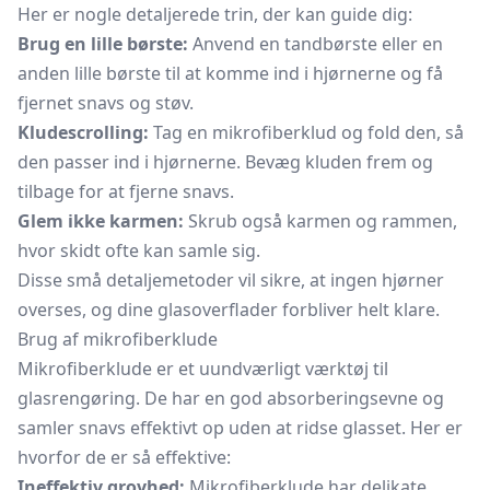
Her er nogle detaljerede trin, der kan guide dig:
Brug en lille børste:
Anvend en tandbørste eller en
anden lille børste til at komme ind i hjørnerne og få
fjernet snavs og støv.
Kludescrolling:
Tag en mikrofiberklud og fold den, så
den passer ind i hjørnerne. Bevæg kluden frem og
tilbage for at fjerne snavs.
Glem ikke karmen:
Skrub også karmen og rammen,
hvor skidt ofte kan samle sig.
Disse små detaljemetoder vil sikre, at ingen hjørner
overses, og dine glasoverflader forbliver helt klare.
Brug af mikrofiberklude
Mikrofiberklude er et uundværligt værktøj til
glasrengøring. De har en god absorberingsevne og
samler snavs effektivt op uden at ridse glasset. Her er
hvorfor de er så effektive:
Ineffektiv grovhed:
Mikrofiberklude har delikate