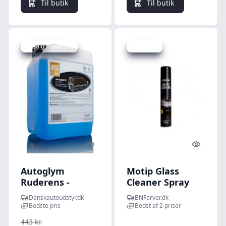
Til butik
Til butik
Udsalg - spar 3 %
Spar -6 kr.
Quick look
Quick l
Autoglym
Motip Glass
Ruderens -
Cleaner Spray
AutoGlym
Danskautoudstyr.dk
BNFarver.dk
Window Clean
Bedste pris
Bedst af 2 priser
No.49 5 ltr
443 kr.