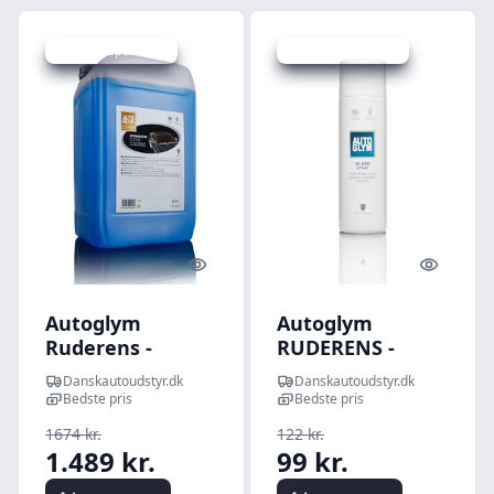
Udsalg - spar 11 %
Udsalg - spar 18 %
Quick look
Quick l
Autoglym
Autoglym
Ruderens -
RUDERENS -
AutoGlym
Glass Spray - 450
Danskautoudstyr.dk
Danskautoudstyr.dk
Window Clean
ml.
Bedste pris
Bedste pris
No.49 25 ltr
1674 kr.
122 kr.
1.489 kr.
99 kr.