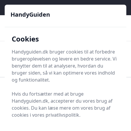
HandyGuiden - Din genvej til gør-det-selv og håndværkere
e menu
HandyGuiden
👌
🏆
De bedste priser
2.552 forskellige produkttyper
🛍️
🎖️
⭐⭐⭐⭐⭐
Tryg shopping
Mange kategorier
Cookies
HandyGuiden
Handyguiden.dk bruger cookies til at forbedre
Men
brugeroplevelsen og levere en bedre service. Vi
Søg nu
Søg nu
benytter dem til at analysere, hvordan du
bruger siden, så vi kan optimere vores indhold
og funktionalitet.
Forside
Renovering og Byggeri
Byggetilbehør
Hvis du fortsætter med at bruge
Glasrens
Handyguiden.dk, accepterer du vores brug af
Glasrensemidler - 23 på
cookies. Du kan læse mere om vores brug af
cookies i vores privatlivspolitik.
lager