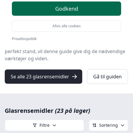
Godkend
Velkommen til 'Din omfattende vejledning til
glasrensemidler', en guide designet til alle, der ønsker
at opnå skinnende, stribefrie glasoverflader.
Afvis alle cookies
Uanset om du er en ivrig gør-det-selv entusiast eller
Privatlivspolitik
bare gerne vil holde vinduer, spejle og glasborde i
perfekt stand, vil denne guide give dig de nødvendige
værktøjer og viden.
Se alle 23 glasrensemidler
Gå til guiden
Glasrensemidler
(23 på lager)
Filtre
Sortering