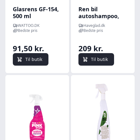
Glasrens GF-154,
Ren bil
500 ml
autoshampoo,
cockpitrens,
WATTOO.DK
Haveglad.dk
fælgerens,
Bedste pris
Bedste pris
glasrens &
insektfjerner
91,50 kr.
209 kr.
Til butik
Til butik