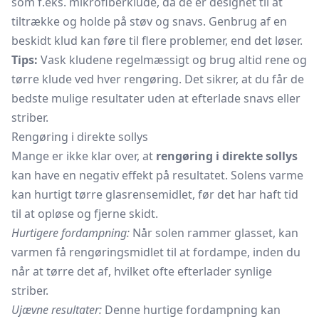
som f.eks. mikrofiberklude, da de er designet til at
tiltrække og holde på støv og snavs. Genbrug af en
beskidt klud kan føre til flere problemer, end det løser.
Tips:
Vask kludene regelmæssigt og brug altid rene og
tørre klude ved hver rengøring. Det sikrer, at du får de
bedste mulige resultater uden at efterlade snavs eller
striber.
Rengøring i direkte sollys
Mange er ikke klar over, at
rengøring i direkte sollys
kan have en negativ effekt på resultatet. Solens varme
kan hurtigt tørre glasrensemidlet, før det har haft tid
til at opløse og fjerne skidt.
Hurtigere fordampning:
Når solen rammer glasset, kan
varmen få rengøringsmidlet til at fordampe, inden du
når at tørre det af, hvilket ofte efterlader synlige
striber.
Ujævne resultater:
Denne hurtige fordampning kan