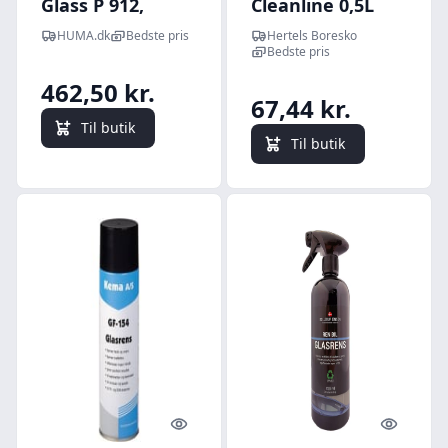
Glass P 912,
Cleanline 0,5L
glasrens, 10 L
HUMA.dk
Bedste pris
Hertels Boresko
Bedste pris
462,50 kr.
67,44 kr.
Til butik
Til butik
Quick look
Quick l