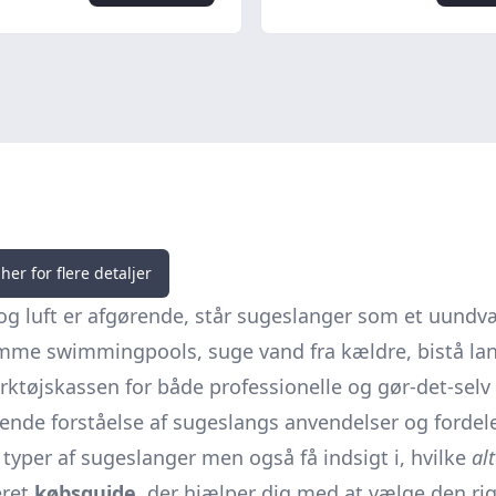
her for flere detaljer
r og luft er afgørende, står sugeslanger som et uundv
ømme swimmingpools, suge vand fra kældre, bistå la
ktøjskassen for både professionelle og gør-det-selv
tende forståelse af sugeslangs anvendelser og fordele
typer af sugeslanger men også få indsigt i, hvilke
al
eret
købsguide
, der hjælper dig med at vælge den rig