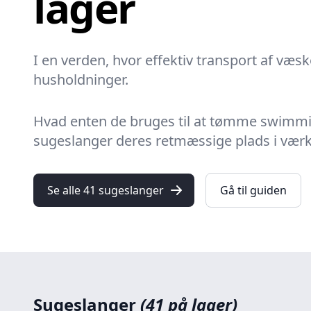
lager
I en verden, hvor effektiv transport af væs
husholdninger.
Hvad enten de bruges til at tømme swimmin
sugeslanger
deres retmæssige plads i værkt
Se alle 41 sugeslanger
Gå til guiden
Sugeslanger
(41 på lager)