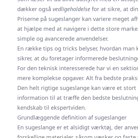
dækker også
vedligeholdelse
for at sikre, at di
Priserne på sugeslanger kan variere meget afh
at hjælpe med at navigere i dette store marke
simple og avancerede anvendelser.
En række tips og tricks belyser, hvordan man
sikrer, at du foretager informerede beslutninge
For den teknisk interesserede har vi en sektio
mere komplekse opgaver. Alt fra bedste praksis
Den helt rigtige sugeslange kan være et stort 
information til at træffe den bedste beslutnin
kendskab til ekspertviden.
Grundlæggende definition af sugeslanger
En sugeslange er et alsidigt værktøj, der anve
forskellige materialer, såsom væsker og faste 