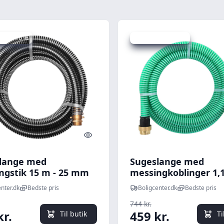
 spar 16 %
Udsalg - spar 38 %
Quick look
lange med
Sugeslange med
ngstik 15 m - 25 mm
messingkoblinger 1,
- PVC, grøn
nter.dk
Bedste pris
Boligcenter.dk
Bedste pris
744 kr.
kr.
459 kr.
Til butik
Ti