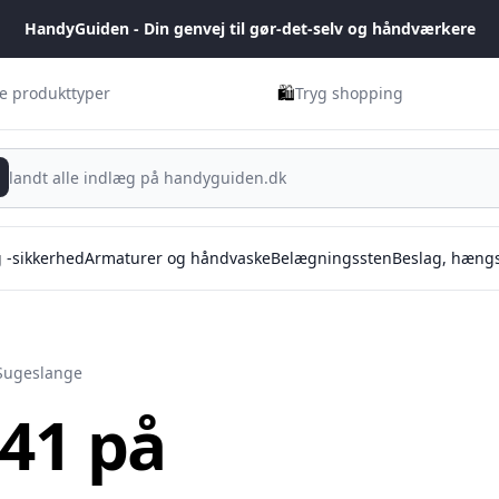
HandyGuiden - Din genvej til gør-det-selv og håndværkere
🛍️
ge produkttyper
Tryg shopping
g -sikkerhed
Armaturer og håndvaske
Belægningssten
Beslag, hængs
Sugeslange
 41 på