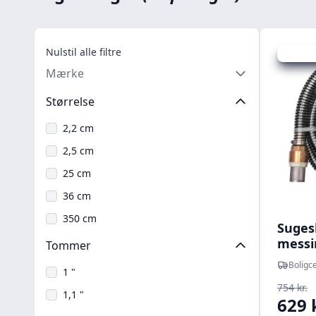
Nulstil alle filtre
Udsalg -
Mærke
Størrelse
2,2 cm
2,5 cm
25 cm
36 cm
350 cm
Suges
messi
Tommer
(sort)
Boligce
1 "
754 kr.
1,1 "
629 