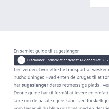
En samlet guide til sugeslanger
Disclaimer: Indholdet er delvist AI-genereret. Klik 
I en verden, hvor effektiv transport af væske
husholdninger. Hvad enten de bruges til at t
har
sugeslanger
deres retmæssige plads i vær
Denne guide har til formål at levere en omfat
lære om de basale egenskaber ved forskellige 
Som læser vil du blive udstyret med en detalj