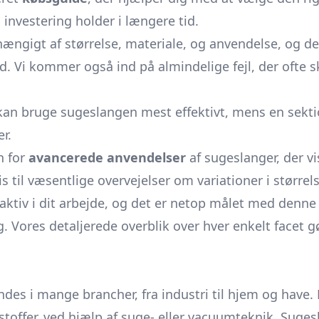
n investering holder i længere tid.
ængigt af størrelse, materiale, og anvendelse, og d
d. Vi kommer også ind på almindelige fejl, der ofte 
 kan bruge sugeslangen mest effektivt, mens en sekti
r.
n for
avancerede anvendelser
af sugeslanger, der v
 til væsentlige overvejelser om variationer i størrel
aktiv i dit arbejde, og det er netop målet med denne
g. Vores detaljerede overblik over hver enkelt facet 
ndes i mange brancher, fra industri til hjem og have. 
stoffer, ved hjælp af suge- eller vacuumteknik. Suges