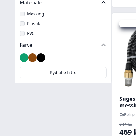
Materiale
Messing
Plastik
Udsalg -
PVC
Farve
Grøn
Messing
Sort
Transparent
Ryd alle filtre
Suges
messin
m PVC
Boligce
744 kr.
469 