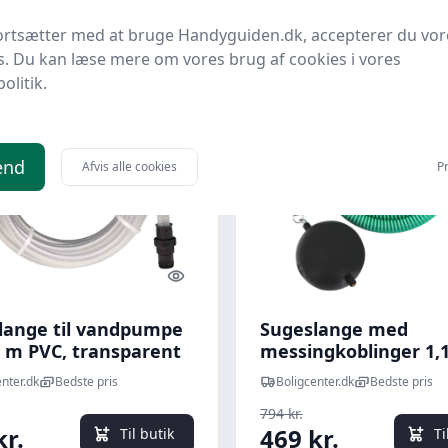
ortsætter med at bruge Handyguiden.dk, accepterer du vor
s. Du kan læse mere om vores brug af cookies i vores
politik.
 spar 12 %
Udsalg - spar 40 %
end
Afvis alle cookies
Pr
Quick look
lange til vandpumpe
Sugeslange med
0 m PVC, transparent
messingkoblinger 1,1
PVC, grøn
nter.dk
Bedste pris
Boligcenter.dk
Bedste pris
794 kr.
kr.
469 kr.
Til butik
Ti