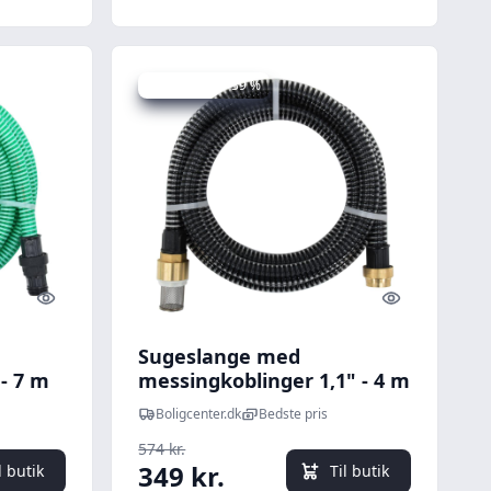
Udsalg - spar 39 %
Quick look
Quick look
Sugeslange med
- 7 m
messingkoblinger 1,1" - 4 m
PVC, sort
Boligcenter.dk
Bedste pris
574 kr.
349 kr.
l butik
Til butik