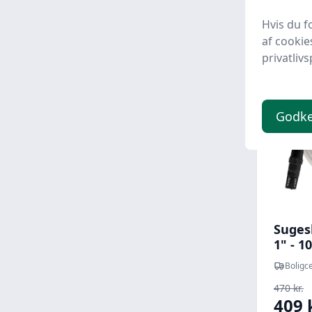
Hvis du f
af cookie
privatlivs
Udsalg -
Godk
Suges
1" - 1
Boligce
470 kr.
409 