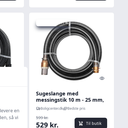
Udsalg - spar 11 %
Quick look
Quick look
Sugeslange med
" - 3 m
messingstik 10 m - 25 mm,
sort
Boligcenter.dk
Bedste pris
levere en
en, så vi
599 kr.
529 kr.
l butik
Til butik