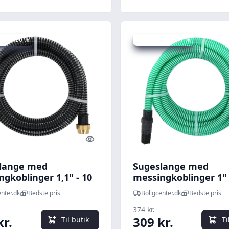
 spar 36 %
Udsalg - spar 17 %
Quick look
lange med
Sugeslange med
gkoblinger 1,1" - 10
messingkoblinger 1" 
, sort
PVC, grøn
nter.dk
Bedste pris
Boligcenter.dk
Bedste pris
374 kr.
kr.
309 kr.
Til butik
Ti