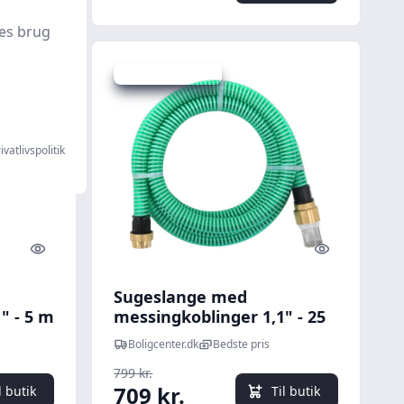
es brug
Udsalg - spar 11 %
ivatlivspolitik
Quick look
Quick look
Sugeslange med
" - 5 m
messingkoblinger 1,1" - 25
m PVC, grøn
Boligcenter.dk
Bedste pris
799 kr.
709 kr.
l butik
Til butik