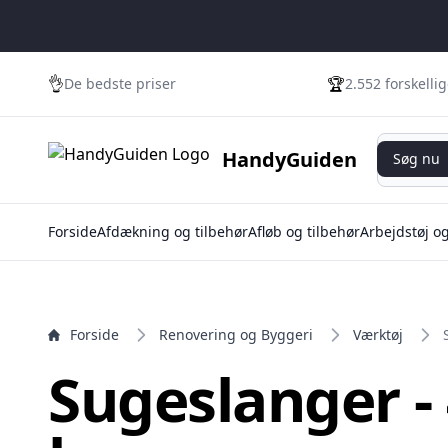
e menu
👌
🏆
De bedste priser
2.552 forskelli
Søg nu
HandyGuiden
Søg nu
Forside
Afdækning og tilbehør
Afløb og tilbehør
Arbejdstøj o
Forside
Renovering og Byggeri
Værktøj
Sugeslanger -