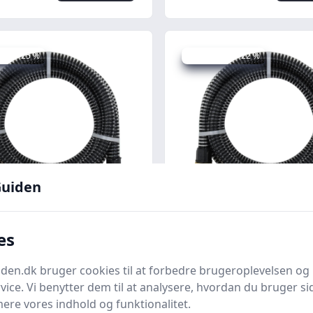
 spar 25 %
Udsalg - spar 22 %
uiden
Quick look
lange med
Sugeslange med
es
gkoblinger 1,1" - 25
messingkoblinger 1,1
, sort
PVC, sort
nter.dk
Bedste pris
Boligcenter.dk
Bedste pris
en.dk bruger cookies til at forbedre brugeroplevelsen og 
vice. Vi benytter dem til at analysere, hvordan du bruger sid
437 kr.
kr.
339 kr.
Til butik
Ti
ere vores indhold og funktionalitet.