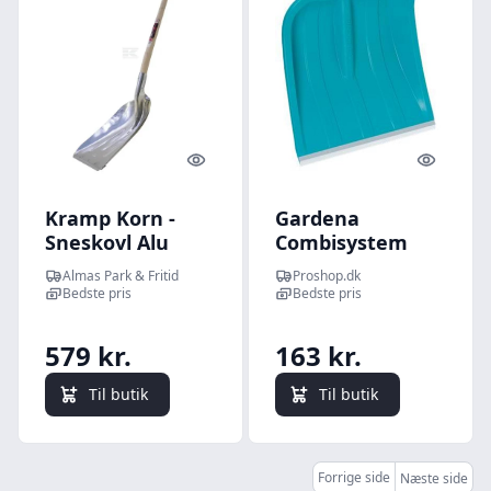
Quick look
Quick l
Kramp Korn -
Gardena
Sneskovl Alu
Combisystem
m/slidkant 171
Sneskovl ES 40
Almas Park & Fritid
Proshop.dk
cm
Bedste pris
Bedste pris
579 kr.
163 kr.
Til butik
Til butik
Forrige side
Næste side