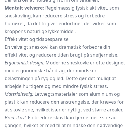
der ønsker at holde sig i form om vinteren.
Mentalt velvære:
Regelmæssig fysisk aktivitet, som
sneskovling, kan reducere stress og forbedre
humøret, da det frigiver endorfiner, der virker som
kroppens naturlige lykkemiddel.
Effektivitet og tidsbesparelse
En velvalgt sneskovl kan dramatisk forbedre din
effektivitet og reducere tiden brugt på snefjernelse.
Ergonomisk design:
Moderne sneskovle er ofte designet
med ergonomiske håndtag, der mindsker
belastningen på ryg og led. Dette gør det muligt at
arbejde hurtigere og med mindre fysisk stress.
Materialevalg:
Letvægtsmaterialer som aluminium og
plastik kan reducere den anstrengelse, der kræves for
at skovle sne, hvilket især er nyttigt ved større arealer.
Bred skovl:
En bredere skovl kan fjerne mere sne ad
gangen, hvilket er med til at mindske den nødvendige