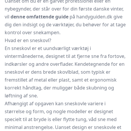
Uanset om du er en garvet professionel eller en
nybegynder, der står over for din første danske vinter,
vil
denne omfattende guide
på handyguiden.dk give
dig den indsigt og de værktøjer, du behøver for at tage
kontrol over snekampen.
Hvad er en sneskovl?
En sneskovl er et uundværligt værktøj i
vintermånederne, designet til at fjerne sne fra fortove,
indkørsler og andre overflader. Kendetegnende for en
sneskovl er dens brede skovlblad, som typisk er
fremstillet af metal eller plast, samt et ergonomisk
korrekt håndtag, der muliggør både skubning og
løftning af sne.
Afhængigt af opgaven kan sneskovle variere i
størrelse og form, og nogle modeller er designet
specielt til at bryde is eller flytte tung, våd sne med
minimal anstrengelse. Uanset design er sneskovle et