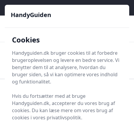
HandyGuiden - Din genvej til gør-det-selv og håndværkere
e menu
HandyGuiden
👌
🏆
De bedste priser
2.552 forskellige produkttyper
🛍️
🎖️
⭐⭐⭐⭐⭐
Tryg shopping
Mange kategorier
Cookies
HandyGuiden
Handyguiden.dk bruger cookies til at forbedre
Men
brugeroplevelsen og levere en bedre service. Vi
Søg nu
Søg nu
benytter dem til at analysere, hvordan du
bruger siden, så vi kan optimere vores indhold
og funktionalitet.
Forside
Renovering og Byggeri
Værktøj
Hvis du fortsætter med at bruge
Sneskovl
Handyguiden.dk, accepterer du vores brug af
Bedste sneskovl i 2025 -
cookies. Du kan læse mere om vores brug af
cookies i vores privatlivspolitik.
se de 14 bedste her