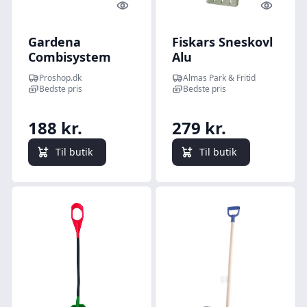
Quick look
Quick l
Gardena
Fiskars Sneskovl
Combisystem
Alu
Sneskovl ES 50
Proshop.dk
Almas Park & Fritid
Bedste pris
Bedste pris
188 kr.
279 kr.
Til butik
Til butik