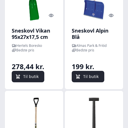
Quick look
Quick l
Sneskovl Vikan
Sneskovl Alpin
95x27x17,5 cm
Blå
Hertels Boresko
Almas Park & Fritid
Bedste pris
Bedste pris
278,44 kr.
199 kr.
Til butik
Til butik