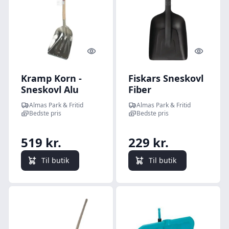
Quick look
Quick l
Kramp Korn -
Fiskars Sneskovl
Sneskovl Alu
Fiber
m/slidkant 141
Almas Park & Fritid
Almas Park & Fritid
cm
Bedste pris
Bedste pris
519 kr.
229 kr.
Til butik
Til butik