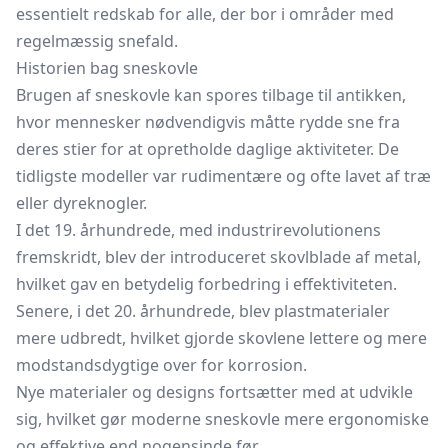
essentielt redskab for alle, der bor i områder med
regelmæssig snefald.
Historien bag sneskovle
Brugen af sneskovle kan spores tilbage til antikken,
hvor mennesker nødvendigvis måtte rydde sne fra
deres stier for at opretholde daglige aktiviteter. De
tidligste modeller var rudimentære og ofte lavet af træ
eller dyreknogler.
I det 19. århundrede, med industrirevolutionens
fremskridt, blev der introduceret skovlblade af metal,
hvilket gav en betydelig forbedring i effektiviteten.
Senere, i det 20. århundrede, blev plastmaterialer
mere udbredt, hvilket gjorde skovlene lettere og mere
modstandsdygtige over for korrosion.
Nye materialer og designs fortsætter med at udvikle
sig, hvilket gør moderne sneskovle mere ergonomiske
og effektive end nogensinde før.