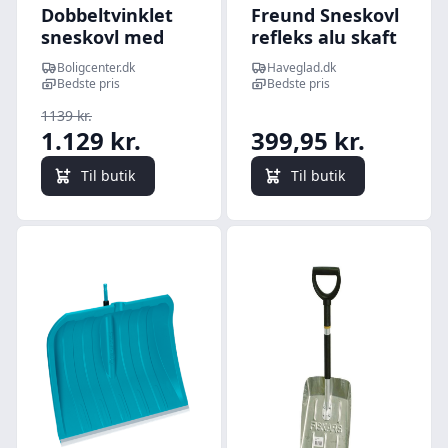
Dobbeltvinklet
Freund Sneskovl
sneskovl med
refleks alu skaft
udvideligt
- 160 cm
Boligcenter.dk
Haveglad.dk
håndtag - stål,
Bedste pris
Bedste pris
orange
1139 kr.
1.129 kr.
399,95 kr.
Til butik
Til butik