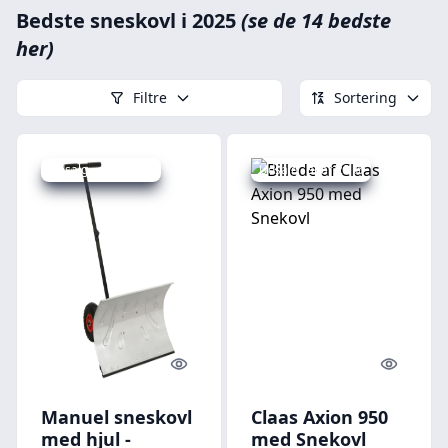
Bedste sneskovl i 2025
(se de 14 bedste
her)
Filtre
Sortering
Udsalg - spar 18 %
Udsalg - spar 29 %
Quick look
Quick l
Manuel sneskovl
Claas Axion 950
med hjul -
med Snekovl