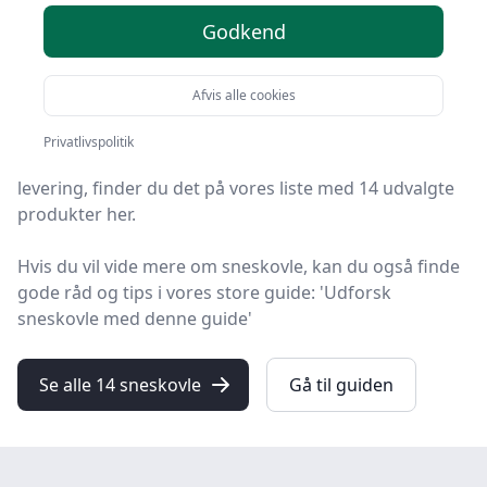
Godkend
Velkommen til HandyGuiden – her finder du de bedste
sneskovle på markedet. Vi har nøje udvalgt 14
produkter, så du er sikret kvalitet.
Afvis alle cookies
Uanset om du leder efter kvalitet, et prisvenligt
Privatlivspolitik
sneskovl tilbud, en specifik model eller at få gratis
levering, finder du det på vores liste med 14 udvalgte
produkter her.
Hvis du vil vide mere om sneskovle, kan du også finde
gode råd og tips i vores store guide: 'Udforsk
sneskovle med denne guide'
Se alle 14 sneskovle
Gå til guiden