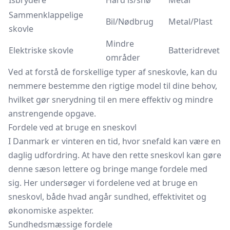
Isbrydere
Hård is/snø
Metal
Sammenklappelige
Bil/Nødbrug
Metal/Plast
skovle
Mindre
Elektriske skovle
Batteridrevet
områder
Ved at forstå de forskellige typer af sneskovle, kan du
nemmere bestemme den rigtige model til dine behov,
hvilket gør snerydning til en mere effektiv og mindre
anstrengende opgave.
Fordele ved at bruge en sneskovl
I Danmark er vinteren en tid, hvor snefald kan være en
daglig udfordring. At have den rette sneskovl kan gøre
denne sæson lettere og bringe mange fordele med
sig. Her undersøger vi fordelene ved at bruge en
sneskovl, både hvad angår sundhed, effektivitet og
økonomiske aspekter.
Sundhedsmæssige fordele