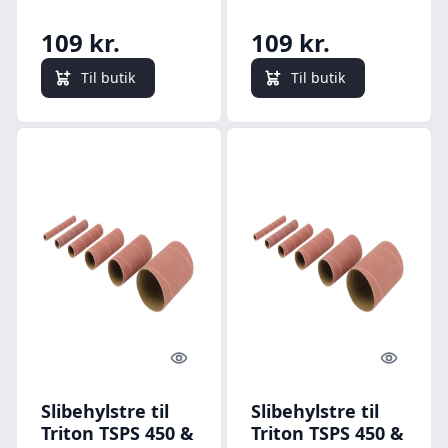
Korn P150
og JOVS10 Korn
109 kr.
109 kr.
P150
Til butik
Til butik
Quick look
Quick l
Slibehylstre til
Slibehylstre til
Triton TSPS 450 &
Triton TSPS 450 &