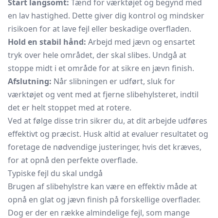
Start langsomt:
Tænd for værktøjet og begynd med
en lav hastighed. Dette giver dig kontrol og mindsker
risikoen for at lave fejl eller beskadige overfladen.
Hold en stabil hånd:
Arbejd med jævn og ensartet
tryk over hele området, der skal slibes. Undgå at
stoppe midt i et område for at sikre en jævn finish.
Afslutning:
Når slibningen er udført, sluk for
værktøjet og vent med at fjerne slibehylsteret, indtil
det er helt stoppet med at rotere.
Ved at følge disse trin sikrer du, at dit arbejde udføres
effektivt og præcist. Husk altid at evaluer resultatet og
foretage de nødvendige justeringer, hvis det kræves,
for at opnå den perfekte overflade.
Typiske fejl du skal undgå
Brugen af slibehylstre kan være en effektiv måde at
opnå en glat og jævn finish på forskellige overflader.
Dog er der en række almindelige fejl, som mange