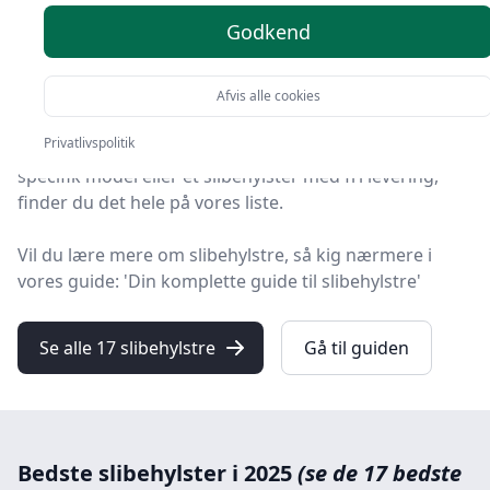
her
Godkend
Du er landet på HandyGuiden, hvor du finder de
bedste slibehylstre. Vi har udvalgt 17 produkter til dig!
Afvis alle cookies
Privatlivspolitik
Hvad enten du leder efter kvalitet, gode priser, en
specifik model eller et slibehylster med fri levering,
finder du det hele på vores liste.
Vil du lære mere om slibehylstre, så kig nærmere i
vores guide: 'Din komplette guide til slibehylstre'
Se alle 17 slibehylstre
Gå til guiden
Bedste slibehylster i 2025
(se de 17 bedste