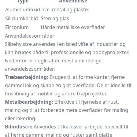
Type
Anvendelse
Aluminiumoxid
Træ, metal og plastik
Siliciumkarbid
Sten og glas
Zirconium
Hårde metalliske overflader
Anvendelsesområder
Slibehylstre anvendes i en bred vifte af industrier og
kan bruges både til professionelle og hobbyprojekter.
Nedenfor er nogle af de mest almindelige
anvendelsesområder:
Træbearbejdning:
Bruges til at forme kanter, fjerne
gammel lak og skabe en glat overflade. De er ideelle til
finslibning af møbler og andre træprojekter.
Metalbearbejdning:
Effektive til fjernelse af rust,
maling og til at forberede metaloverflader før maling
eller lakering.
Bilindustri:
Anvendes til karosseriarbejde, specielt til
at fjerne gammel maling og ruster samt glatte