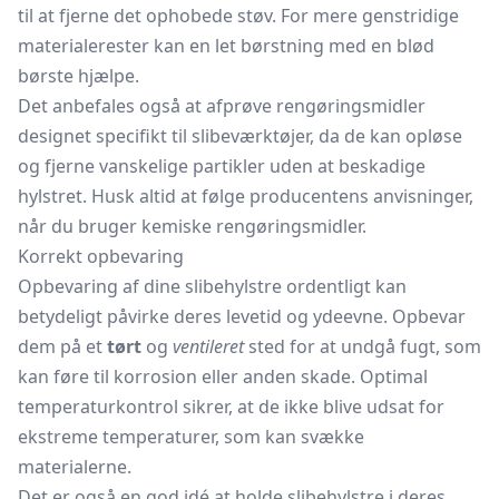
til at fjerne det ophobede støv. For mere genstridige
materialerester kan en let børstning med en blød
børste hjælpe.
Det anbefales også at afprøve rengøringsmidler
designet specifikt til slibeværktøjer, da de kan opløse
og fjerne vanskelige partikler uden at beskadige
hylstret. Husk altid at følge producentens anvisninger,
når du bruger kemiske rengøringsmidler.
Korrekt opbevaring
Opbevaring af dine slibehylstre ordentligt kan
betydeligt påvirke deres levetid og ydeevne. Opbevar
dem på et
tørt
og
ventileret
sted for at undgå fugt, som
kan føre til korrosion eller anden skade. Optimal
temperaturkontrol sikrer, at de ikke blive udsat for
ekstreme temperaturer, som kan svække
materialerne.
Det er også en god idé at holde slibehylstre i deres