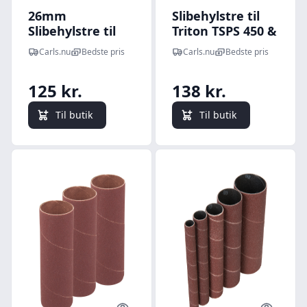
26mm
Slibehylstre til
Slibehylstre til
Triton TSPS 450 &
Triton TSPS 450
SCHEPPACH
Carls.nu
Bedste pris
Carls.nu
Bedste pris
Spindelpudser
OSM100 450W
Korn P240
Spindelpudser -
125 kr.
138 kr.
6-Pak (Alle
størrelser) Korn
Til butik
Til butik
P60