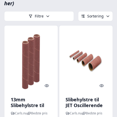
her)
Filtre
Sortering
Quick look
Quick l
13mm
Slibehylstre til
Slibehylstre til
JET Oscillerende
Triton TSPS 450
Spindelpudser
Carls.nu
Bedste pris
Carls.nu
Bedste pris
Spindelpudser
JBOS-5 JET, JBOS5