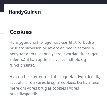
HandyGuiden - Din genvej til gør-det-selv og håndværkere
e menu
HandyGuiden
👌
🏆
De bedste priser
2.552 forskellige produkttyper
🛍️
🎖️
⭐⭐⭐⭐⭐
Tryg shopping
Mange kategorier
Cookies
HandyGuiden
Handyguiden.dk bruger cookies til at forbedre
Men
brugeroplevelsen og levere en bedre service. Vi
Søg nu
Søg nu
benytter dem til at analysere, hvordan du bruger
siden, så vi kan optimere vores indhold og
funktionalitet.
Forside
Renovering og Byggeri
Værktøj
Hvis du fortsætter med at bruge Handyguiden.dk,
Større værktøj
Slibeudstyr
Slibehylster
accepterer du vores brug af cookies. Du kan læse
Bedste slibehylster i
mere om vores brug af cookies i vores
privatlivspolitik.
2025 - se de 17 bedste