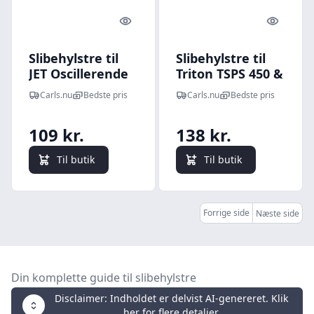
Quick look
Quick l
Slibehylstre til
Slibehylstre til
JET Oscillerende
Triton TSPS 450 &
Spindelpudser
SCHEPPACH
Carls.nu
Bedste pris
Carls.nu
Bedste pris
JBOS-5 JET, JBOS5
OSM100 450W
og JOVS10 Korn
Spindelpudser -
109 kr.
138 kr.
P60
6-Pak (Alle
størrelser) Korn
Til butik
Til butik
P80
Forrige side
Næste side
Din komplette guide til slibehylstre
Disclaimer: Indholdet er delvist AI-genereret. Klik
her for flere detaljer