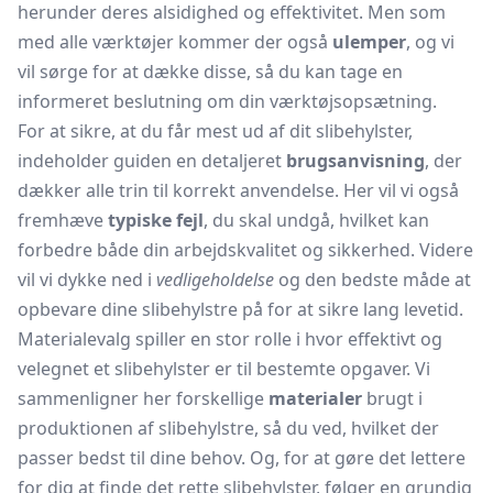
herunder deres alsidighed og effektivitet. Men som
med alle værktøjer kommer der også
ulemper
, og vi
vil sørge for at dække disse, så du kan tage en
informeret beslutning om din værktøjsopsætning.
For at sikre, at du får mest ud af dit slibehylster,
indeholder guiden en detaljeret
brugsanvisning
, der
dækker alle trin til korrekt anvendelse. Her vil vi også
fremhæve
typiske fejl
, du skal undgå, hvilket kan
forbedre både din arbejdskvalitet og sikkerhed. Videre
vil vi dykke ned i
vedligeholdelse
og den bedste måde at
opbevare dine slibehylstre på for at sikre lang levetid.
Materialevalg spiller en stor rolle i hvor effektivt og
velegnet et slibehylster er til bestemte opgaver. Vi
sammenligner her forskellige
materialer
brugt i
produktionen af slibehylstre, så du ved, hvilket der
passer bedst til dine behov. Og, for at gøre det lettere
for dig at finde det rette slibehylster, følger en grundig