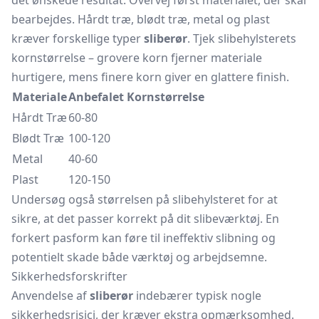
det ønskede resultat. Overvej først materialet, der skal
bearbejdes. Hårdt træ, blødt træ, metal og plast
kræver forskellige typer
sliberør
. Tjek slibehylsterets
kornstørrelse – grovere korn fjerner materiale
hurtigere, mens finere korn giver en glattere finish.
Materiale
Anbefalet Kornstørrelse
Hårdt Træ
60-80
Blødt Træ
100-120
Metal
40-60
Plast
120-150
Undersøg også størrelsen på slibehylsteret for at
sikre, at det passer korrekt på dit slibeværktøj. En
forkert pasform kan føre til ineffektiv slibning og
potentielt skade både værktøj og arbejdsemne.
Sikkerhedsforskrifter
Anvendelse af
sliberør
indebærer typisk nogle
sikkerhedsrisici, der kræver ekstra opmærksomhed.