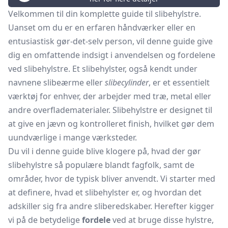
Velkommen til din komplette guide til slibehylstre.
Uanset om du er en erfaren håndværker eller en
entusiastisk gør-det-selv person, vil denne guide give
dig en omfattende indsigt i anvendelsen og fordelene
ved slibehylstre. Et slibehylster, også kendt under
navnene slibeærme eller
slibecylinder
, er et essentielt
værktøj for enhver, der arbejder med træ, metal eller
andre overfladematerialer. Slibehylstre er designet til
at give en jævn og kontrolleret finish, hvilket gør dem
uundværlige i mange værksteder.
Du vil i denne guide blive klogere på, hvad der gør
slibehylstre så populære blandt fagfolk, samt de
områder, hvor de typisk bliver anvendt. Vi starter med
at definere, hvad et slibehylster er, og hvordan det
adskiller sig fra andre sliberedskaber. Herefter kigger
vi på de betydelige
fordele
ved at bruge disse hylstre,