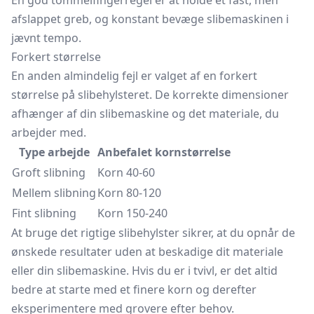
En god tommelfingerregel er at holde et fast, men
afslappet greb, og konstant bevæge slibemaskinen i
jævnt tempo.
Forkert størrelse
En anden almindelig fejl er valget af en forkert
størrelse på slibehylsteret. De korrekte dimensioner
afhænger af din slibemaskine og det materiale, du
arbejder med.
Type arbejde
Anbefalet kornstørrelse
Groft slibning
Korn 40-60
Mellem slibning
Korn 80-120
Fint slibning
Korn 150-240
At bruge det rigtige slibehylster sikrer, at du opnår de
ønskede resultater uden at beskadige dit materiale
eller din slibemaskine. Hvis du er i tvivl, er det altid
bedre at starte med et finere korn og derefter
eksperimentere med grovere efter behov.