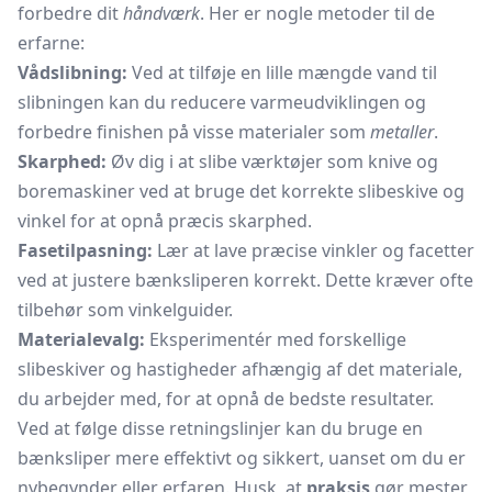
forbedre dit
håndværk
. Her er nogle metoder til de
erfarne:
Vådslibning:
Ved at tilføje en lille mængde vand til
slibningen kan du reducere varmeudviklingen og
forbedre finishen på visse materialer som
metaller
.
Skarphed:
Øv dig i at slibe værktøjer som knive og
boremaskiner ved at bruge det korrekte slibeskive og
vinkel for at opnå præcis skarphed.
Fasetilpasning:
Lær at lave præcise vinkler og facetter
ved at justere bænksliperen korrekt. Dette kræver ofte
tilbehør som vinkelguider.
Materialevalg:
Eksperimentér med forskellige
slibeskiver og hastigheder afhængig af det materiale,
du arbejder med, for at opnå de bedste resultater.
Ved at følge disse retningslinjer kan du bruge en
bænksliper mere effektivt og sikkert, uanset om du er
nybegynder eller erfaren. Husk, at
praksis
gør mester,