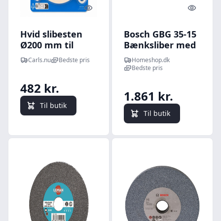
Quick look
Quick l
Hvid slibesten
Bosch GBG 35-15
Ø200 mm til
Bænksliber med
bænksliber -
dobbelthjul -
Carls.nu
Bedste pris
Homeshop.dk
korn 60
060127A300
Bedste pris
482 kr.
1.861 kr.
Til butik
Til butik