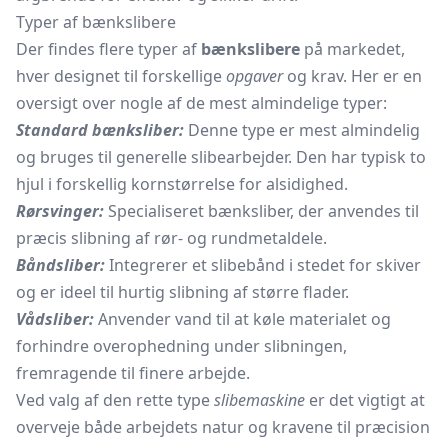
Typer af bænkslibere
Der findes flere typer af
bænkslibere
på markedet,
hver designet til forskellige
opgaver
og krav. Her er en
oversigt over nogle af de mest almindelige typer:
Standard bænksliber:
Denne type er mest almindelig
og bruges til generelle slibearbejder. Den har typisk to
hjul i forskellig kornstørrelse for alsidighed.
Rørsvinger:
Specialiseret bænksliber, der anvendes til
præcis slibning af rør- og rundmetaldele.
Båndsliber:
Integrerer et
slibebånd
i stedet for skiver
og er ideel til hurtig slibning af større flader.
Vådsliber:
Anvender vand til at køle materialet og
forhindre overophedning under slibningen,
fremragende til finere arbejde.
Ved valg af den rette type
slibemaskine
er det vigtigt at
overveje både arbejdets natur og kravene til præcision