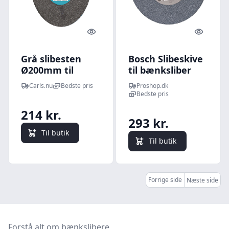
Quick look
Quick l
Grå slibesten
Bosch Slibeskive
Ø200mm til
til bænksliber
bænksliber -
Carls.nu
Bedste pris
Proshop.dk
korn 60
Bedste pris
214 kr.
293 kr.
Til butik
Til butik
Forrige side
Næste side
Forstå alt om bænkslibere