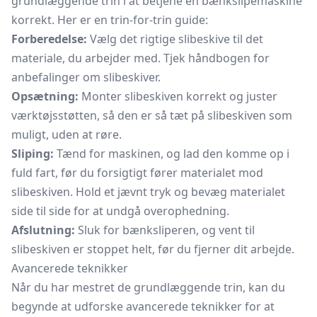
grundlæggende trin i at betjene en bænkslipemaskine
korrekt. Her er en trin-for-trin guide:
Forberedelse:
Vælg det rigtige slibeskive til det
materiale, du arbejder med. Tjek håndbogen for
anbefalinger om slibeskiver.
Opsætning:
Monter slibeskiven korrekt og juster
værktøjsstøtten, så den er så tæt på slibeskiven som
muligt, uden at røre.
Sliping:
Tænd for maskinen, og lad den komme op i
fuld fart, før du forsigtigt fører materialet mod
slibeskiven. Hold et jævnt tryk og bevæg materialet
side til side for at undgå overophedning.
Afslutning:
Sluk for bænksliperen, og vent til
slibeskiven er stoppet helt, før du fjerner dit arbejde.
Avancerede teknikker
Når du har mestret de grundlæggende trin, kan du
begynde at udforske avancerede teknikker for at