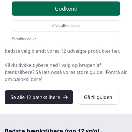
Godkend
Leder du efter de bedste bænkslibere? På
HandyGuiden har vi udvalgt 12 produkter, så du let kan
finde din favorit.
Afvis alle cookies
Uanset om du ønsker kvalitet, tilbud på bænkslibere,
Privatlivspolitik
en bestemt type eller fri levering, kan du finde det
bedste valg blandt vores 12 udvalgte produkter her.
Vil du dykke dybere ned i valg og brugen af
bænkslibere? Så læs også vores store guide: 'Forstå alt
om bænkslibere'
Se alle 12 bænkslibere
Gå til guiden
Bedste bænkslibere
(top 12 valg)