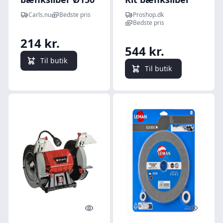
mm - Korn 120
220-240 V/150 W
Carls.nu
Bedste pris
Proshop.dk
Bedste pris
214 kr.
544 kr.
Til butik
Til butik
Quick look
Quick l