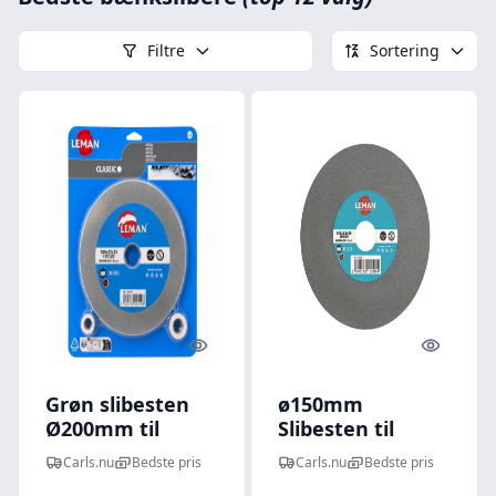
Filtre
Sortering
Quick look
Quick l
Grøn slibesten
ø150mm
Ø200mm til
Slibesten til
bænksliber -
bænksliber -
Carls.nu
Bedste pris
Carls.nu
Bedste pris
korn 120
GRØN Korn 80