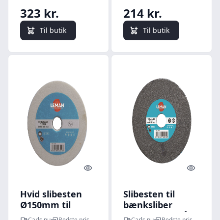
323 kr.
214 kr.
Til butik
Til butik
Quick look
Quick l
Hvid slibesten
Slibesten til
Ø150mm til
bænksliber
bænksliber -
Ø150mm - GRÅ
Carls.nu
Bedste pris
Carls.nu
Bedste pris