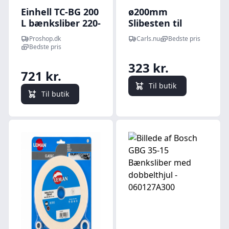
Einhell TC-BG 200
ø200mm
L bænksliber 220-
Slibesten til
240 Volt
bænksliber -
Proshop.dk
Carls.nu
Bedste pris
GRØN Korn 80
Bedste pris
323 kr.
721 kr.
Til butik
Til butik