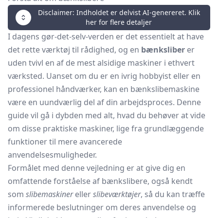
Disclaimer: Indholdet er delvist AI-genereret. Klik
her for flere detaljer
I dagens gør-det-selv-verden er det essentielt at have
det rette værktøj til rådighed, og en
bænksliber
er
uden tvivl en af de mest alsidige maskiner i ethvert
værksted. Uanset om du er en ivrig hobbyist eller en
professionel håndværker, kan en bænkslibemaskine
være en uundværlig del af din arbejdsproces. Denne
guide vil gå i dybden med alt, hvad du behøver at vide
om disse praktiske maskiner, lige fra grundlæggende
funktioner til mere avancerede
anvendelsesmuligheder.
Formålet med denne vejledning er at give dig en
omfattende forståelse af bænkslibere, også kendt
som
slibemaskiner
eller
slibeværktøjer
, så du kan træffe
informerede beslutninger om deres anvendelse og