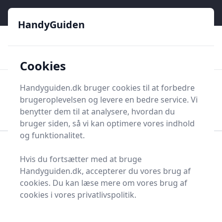
HandyGuiden - Din genvej til gør-det-selv og håndværkere
e menu
HandyGuiden
👌
🏆
De bedste priser
2.552 forskellige produkttyper
🛍️
🎖️
⭐⭐⭐⭐⭐
Tryg shopping
Mange kategorier
Cookies
HandyGuiden
Handyguiden.dk bruger cookies til at forbedre
Men
brugeroplevelsen og levere en bedre service. Vi
Søg nu
Søg nu
benytter dem til at analysere, hvordan du
bruger siden, så vi kan optimere vores indhold
og funktionalitet.
Forside
Renovering og Byggeri
Værktøj
Hvis du fortsætter med at bruge
Større værktøj
Slibeudstyr
Bænksliber
Handyguiden.dk, accepterer du vores brug af
Bedste bænkslibere -
cookies. Du kan læse mere om vores brug af
cookies i vores privatlivspolitik.
top 12 valg