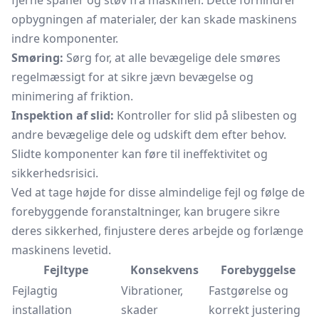
fjerne spåner og støv fra maskinen. Dette forhindrer
opbygningen af materialer, der kan skade maskinens
indre komponenter.
Smøring:
Sørg for, at alle bevægelige dele smøres
regelmæssigt for at sikre jævn bevægelse og
minimering af friktion.
Inspektion af slid:
Kontroller for slid på slibesten og
andre bevægelige dele og udskift dem efter behov.
Slidte komponenter kan føre til ineffektivitet og
sikkerhedsrisici.
Ved at tage højde for disse almindelige fejl og følge de
forebyggende foranstaltninger, kan brugere sikre
deres sikkerhed, finjustere deres arbejde og forlænge
maskinens levetid.
Fejltype
Konsekvens
Forebyggelse
Fejlagtig
Vibrationer,
Fastgørelse og
installation
skader
korrekt justering