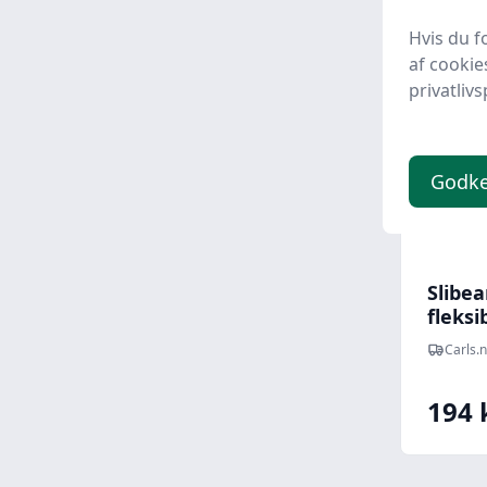
Hvis du f
af cookie
privatlivs
Godk
Slibea
fleksi
Korn 
Carls.
194 