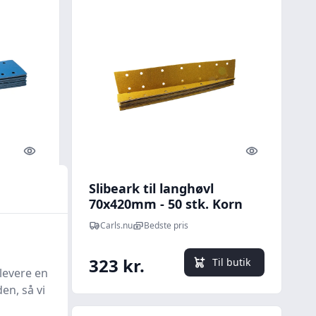
Quick look
Quick look
Slibeark til langhøvl
115 x
70x420mm - 50 stk. Korn
P100
Carls.nu
Bedste pris
323 kr.
l butik
Til butik
levere en
en, så vi