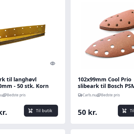
Quick look
rk til langhøvl
102x99mm Cool Prio
0mm - 50 stk. Korn
slibeark til Bosch PS
multisliber - 10 stk K
nu
Bedste pris
Carls.nu
Bedste pris
P120
kr.
50 kr.
Til butik
Ti