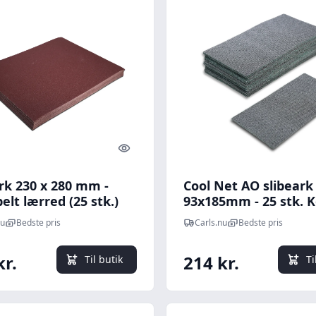
Quick look
rk 230 x 280 mm -
Cool Net AO slibeark
belt lærred (25 stk.)
93x185mm - 25 stk. 
P180
P120
nu
Bedste pris
Carls.nu
Bedste pris
kr.
214 kr.
Til butik
Ti