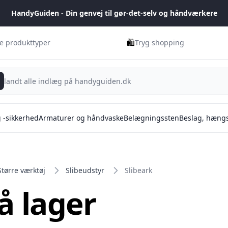
HandyGuiden - Din genvej til gør-det-selv og håndværkere
🛍️
ge produkttyper
Tryg shopping
g -sikkerhed
Armaturer og håndvaske
Belægningssten
Beslag, hængs
Større værktøj
Slibeudstyr
Slibeark
på lager