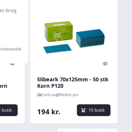
es brug
ivatlivspolitik
Quick look
Quick look
Slibeark 70x125mm - 50 stk
orn
Korn P120
Carls.nu
Bedste pris
194 kr.
l butik
Til butik