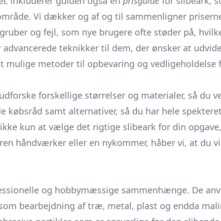
r, inkluderer guiden også en
prisguide
for slibeark, s
område. Vi dækker og af og til sammenligner priserne
ruber og fejl, som nye brugere ofte støder på, hvilk
r advancerede teknikker til dem, der ønsker at udvid
t mulige metoder til opbevaring og vedligeholdelse for
udforske forskellige størrelser og materialer, så du v
byde købsråd samt alternativer, så du har hele spekter
 ikke kun at vælge det rigtige slibeark for din opga
ren håndværker eller en nykommer, håber vi, at du vi
ofessionelle og hobbymæssige sammenhænge. De anvend
r som bearbejdning af træ, metal, plast og endda malin