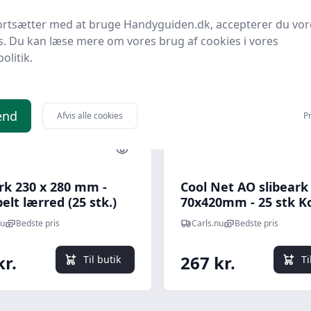
ortsætter med at bruge Handyguiden.dk, accepterer du vor
s. Du kan læse mere om vores brug af cookies i vores
politik.
end
Afvis alle cookies
Pr
Quick look
rk 230 x 280 mm -
Cool Net AO slibeark
belt lærred (25 stk.)
70x420mm - 25 stk K
P120
P180
nu
Bedste pris
Carls.nu
Bedste pris
kr.
267 kr.
Til butik
Ti