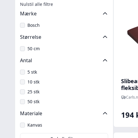
Nulstil alle filtre
Mærke
Bosch
Størrelse
50 cm
Antal
5 stk
Slibea
10 stk
fleksi
25 stk
Korn 
Carls.
50 stk
194 
Materiale
Kanvas