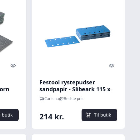
Quick look
Quick look
Festool rystepudser
Korn
sandpapir - Slibeark 115 x
230 mm Korn P320
Carls.nu
Bedste pris
214 kr.
l butik
Til butik