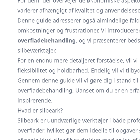
For dem, der overvejer de økonomiske aspekte
varierer afhængigt af kvalitet og anvendelses
Denne guide adresserer også almindelige faldg
omkostninger og frustrationer. Vi introducere
overfladebehandling
, og vi præsenterer beds
slibeværktøjer.
For en endnu mere detaljeret forståelse, vil vi 
fleksibilitet og holdbarhed. Endelig vil vi til
Gennem denne guide vil vi gøre dig i stand til
overfladebehandling. Uanset om du er en erfa
inspirerende.
Hvad er slibeark?
Slibeark er uundværlige værktøjer i både pr
overflader, hvilket gør dem ideelle til opgave