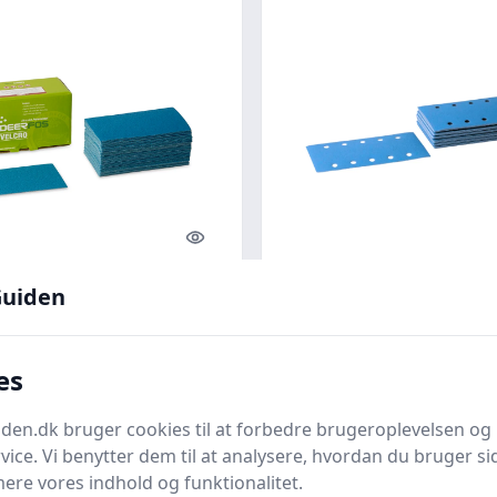
Quick look
uiden
ark 70x125mm - 50 stk
Festool rystepudser
P80
sandpapir - Slibeark 
230 mm Korn P80
nu
Bedste pris
Carls.nu
Bedste pris
es
kr.
214 kr.
Til butik
Ti
en.dk bruger cookies til at forbedre brugeroplevelsen og 
vice. Vi benytter dem til at analysere, hvordan du bruger sid
ere vores indhold og funktionalitet.