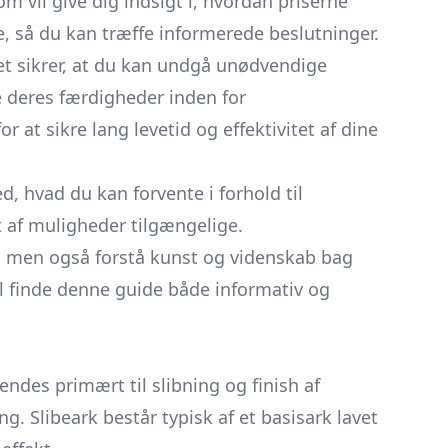
om vil give dig indsigt i, hvordan priserne
, så du kan træffe informerede beslutninger.
et sikrer, at du kan undgå unødvendige
e deres færdigheder inden for
 at sikre lang levetid og effektivitet af dine
ed, hvad du kan forvente i forhold til
et af muligheder tilgængelige.
ve, men også forstå kunst og videnskab bag
l finde denne guide både informativ og
es primært til slibning og finish af
g. Slibeark består typisk af et basisark lavet