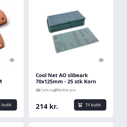
Quick look
Quick look
Cool Net AO slibeark
M
70x125mm - 25 stk Korn
orn
P120
Carls.nu
Bedste pris
214 kr.
l butik
Til butik