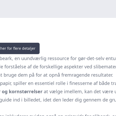
her for flere detaljer
eark, en uundværlig ressource for gør-det-selv ent
e forståelse af de forskellige aspekter ved slibemater
 bruge dem på for at opnå fremragende resultater.
papir, spiller en essentiel rolle i finesserne af båd
 og kornstørrelser
at vælge imellem, kan det være u
uide ind i billedet, idet den leder dig gennem de gr