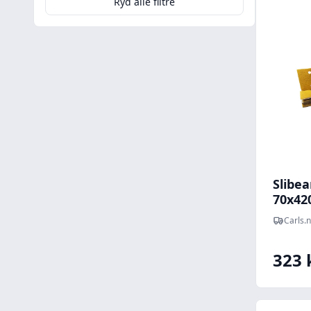
Ryd alle filtre
Slibea
70x42
P180
Carls.
323 