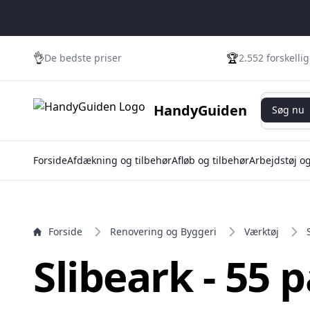
e menu
👌
🏆
De bedste priser
2.552 forskelli
Søg nu
HandyGuiden
Søg nu
Forside
Afdækning og tilbehør
Afløb og tilbehør
Arbejdstøj o
Forside
Renovering og Byggeri
Værktøj
Slibeark - 55 