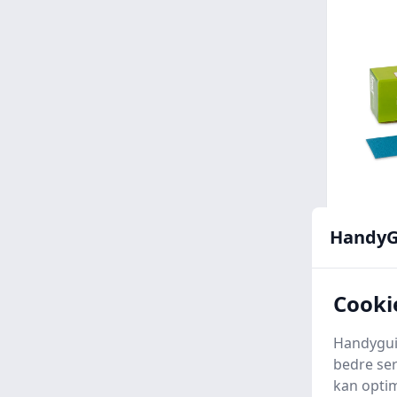
HandyG
Slibe
Korn 
Carls.
Cooki
194 
Handyguid
bedre ser
kan optim