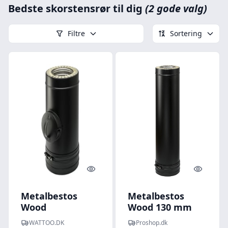
Bedste skorstensrør til dig
(2 gode valg)
Filtre
Sortering
Quick look
Quick l
Metalbestos
Metalbestos
Wood
Wood 130 mm
skorstensrr, 150
længde 1000 mm
WATTOO.DK
Proshop.dk