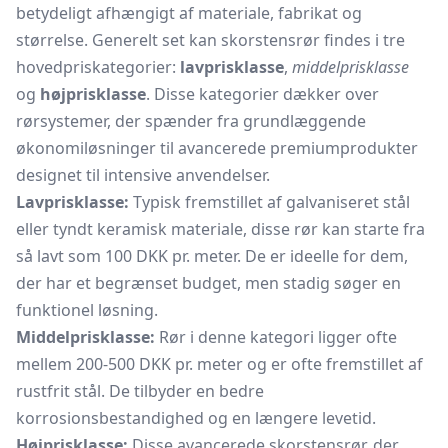
betydeligt afhængigt af materiale, fabrikat og
størrelse. Generelt set kan skorstensrør findes i tre
hovedpriskategorier:
lavprisklasse
,
middelprisklasse
og
højprisklasse
. Disse kategorier dækker over
rørsystemer, der spænder fra grundlæggende
økonomiløsninger til avancerede premiumprodukter
designet til intensive anvendelser.
Lavprisklasse:
Typisk fremstillet af galvaniseret stål
eller tyndt keramisk materiale, disse rør kan starte fra
så lavt som 100 DKK pr. meter. De er ideelle for dem,
der har et begrænset budget, men stadig søger en
funktionel løsning.
Middelprisklasse:
Rør i denne kategori ligger ofte
mellem 200-500 DKK pr. meter og er ofte fremstillet af
rustfrit stål. De tilbyder en bedre
korrosionsbestandighed og en længere levetid.
Højprisklasse:
Disse avancerede skorstensrør, der