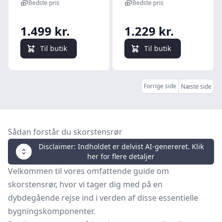
mm, 500 mm
Bedste pris
Bedste pris
lngde, med
rense- og
1.499 kr.
1.229 kr.
inspektionslem,
sort
Til butik
Til butik
Forrige side
Næste side
Sådan forstår du skorstensrør
Disclaimer: Indholdet er delvist AI-genereret. Klik
her for flere detaljer
Velkommen til vores omfattende guide om
skorstensrør, hvor vi tager dig med på en
dybdegående rejse ind i verden af disse essentielle
bygningskomponenter.