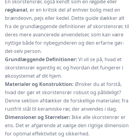
En skorstensrør, også kendt som en
røgpibe
eller
røgkanal
, er en kritisk del af enhver bolig med en
brændeovn, pejs eller kedel. Dette guide dækker alt
fra de grundlæggende definitioner af skorstensrør, til
deres mere avancerede anvendelser, som kan være
nyttige både for nybegynderen og den erfarne gør-
det-selv person.
Grundlæggende Definitioner:
Vi vil se på, hvad et
skorstensrør egentlig er, og hvordan det fungerer i
økosystemet af dit hjem.
Materialer og Konstruktion:
Ønsker du at forstå,
hvad der gør et skorstensrør robust og pålideligt?
Denne sektion afdækker de forskellige materialer, fra
rustfrit stål til keramiske rør, der anvendes i dag.
Dimensioner og Størrelser:
Ikke alle skorstenrør er
ens. Det er afgørende at vælge den rigtige dimension
for optimal effektivitet og sikkerhed.