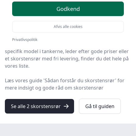
Godkend
Velkommen til HandyGuiden – her finder du de bedste
skorstensrør på markedet. Vi har nøje udvalgt 2
Afvis alle cookies
produkter, så du er sikret kvalitet.
Privatlivspolitik
Så uanset om du vægter høj kvalitet, allerede har en
specifik model i tankerne, leder efter gode priser eller
et skorstensrør med fri levering, finder du det hele på
vores liste.
Læs vores guide 'Sådan forstår du skorstensrør' for
mere indsigt og gode råd om skorstensrør
Se alle 2 skorstensrør
Gå til guiden