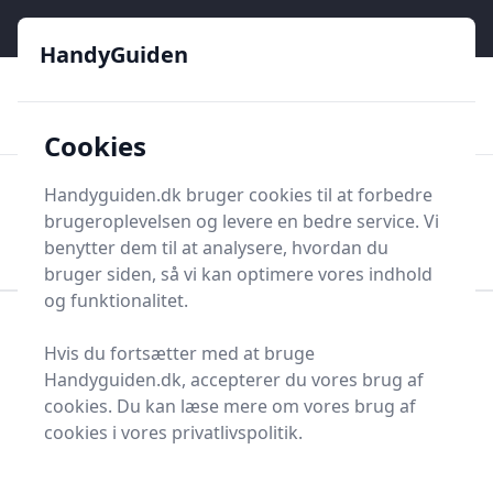
HandyGuiden - Din genvej til gør-det-selv og håndværkere
e menu
HandyGuiden
👌
🏆
De bedste priser
2.552 forskellige produkttyper
🛍️
🎖️
⭐⭐⭐⭐⭐
Tryg shopping
Mange kategorier
Cookies
HandyGuiden
Handyguiden.dk bruger cookies til at forbedre
Men
brugeroplevelsen og levere en bedre service. Vi
Søg nu
Søg nu
benytter dem til at analysere, hvordan du
bruger siden, så vi kan optimere vores indhold
og funktionalitet.
Forside
Renovering og Byggeri
Værktøj
Hvis du fortsætter med at bruge
Håndværktøj
Rør og Rørværktøj
Rør
Handyguiden.dk, accepterer du vores brug af
Skorstensrør
cookies. Du kan læse mere om vores brug af
Bedste skorstensrør til
cookies i vores privatlivspolitik.
dig - 2 gode valg