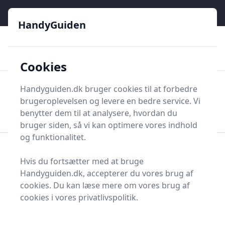
HandyGuiden - Din genvej til gør-det-selv og håndværkere
e menu
HandyGuiden
👌
🏆
De bedste priser
2.552 forskellige produkttyper
🛍️
🎖️
⭐⭐⭐⭐⭐
Tryg shopping
Mange kategorier
Cookies
HandyGuiden
Handyguiden.dk bruger cookies til at forbedre
Men
brugeroplevelsen og levere en bedre service. Vi
Søg nu
Søg nu
benytter dem til at analysere, hvordan du
bruger siden, så vi kan optimere vores indhold
og funktionalitet.
Forside
Renovering og Byggeri
Værktøj
Hvis du fortsætter med at bruge
Håndværktøj
Rør og Rørværktøj
Rør
Handyguiden.dk, accepterer du vores brug af
Aluminiumsrør
cookies. Du kan læse mere om vores brug af
Topliste over de 5
cookies i vores privatlivspolitik.
bedste aluminiumsrør i