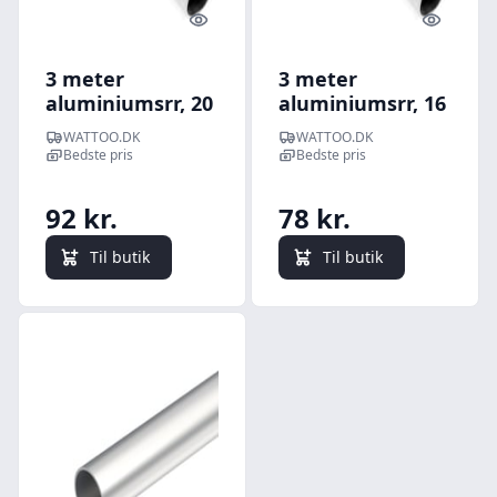
Quick look
Quick l
3 meter
3 meter
aluminiumsrr, 20
aluminiumsrr, 16
mm til
mm til
WATTOO.DK
WATTOO.DK
aluminiumsrr til
aluminiumsrr til
Bedste pris
Bedste pris
el-installationer -
el-installationer -
OBO Bettermann
OBO Bettermann
92 kr.
78 kr.
Til butik
Til butik