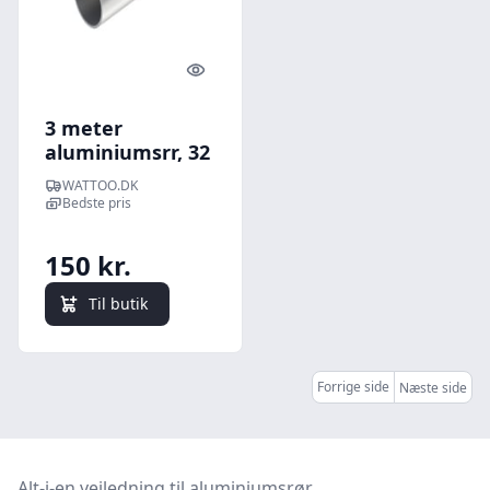
Quick look
3 meter
aluminiumsrr, 32
mm til
WATTOO.DK
aluminiumsrr til
Bedste pris
el-installationer -
OBO Bettermann
150 kr.
Til butik
Forrige side
Næste side
Alt-i-en vejledning til aluminiumsrør