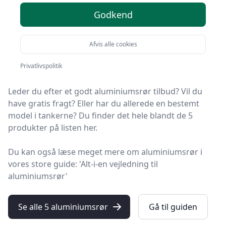
2025
Godkend
Velkommen til HandyGuiden! Vi har gjort arbejdet for
Afvis alle cookies
dig og udvalgt 5 af de bedste aluminiumsrør på
markedet.
Privatlivspolitik
Leder du efter et godt aluminiumsrør tilbud? Vil du
have gratis fragt? Eller har du allerede en bestemt
model i tankerne? Du finder det hele blandt de 5
produkter på listen her.
Du kan også læse meget mere om aluminiumsrør i
vores store guide: 'Alt-i-en vejledning til
aluminiumsrør'
Se alle 5 aluminiumsrør
Gå til guiden