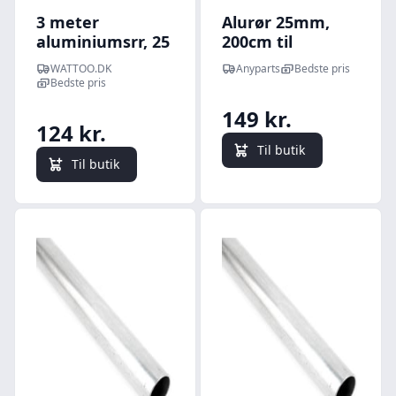
3 meter
Alurør 25mm,
aluminiumsrr, 25
200cm til
mm til
presenningsstativ
WATTOO.DK
Anyparts
Bedste pris
aluminiumsrr til
til scepter -
Bedste pris
el-installationer -
1042254
149 kr.
OBO Bettermann
124 kr.
Til butik
Til butik