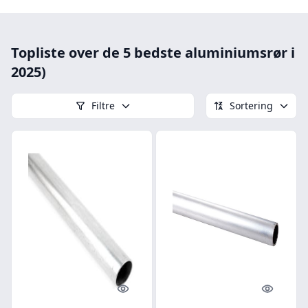
Topliste over de 5 bedste aluminiumsrør i
2025)
Filtre
Sortering
Quick look
Quick l