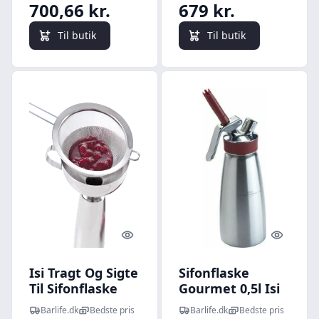
700,66 kr.
679 kr.
Til butik
Til butik
Quick look
Quick l
Isi Tragt Og Sigte
Sifonflaske
Til Sifonflaske
Gourmet 0,5l Isi
Barlife.dk
Bedste pris
Barlife.dk
Bedste pris