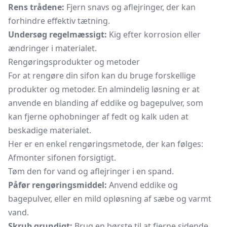
Rens trådene:
Fjern snavs og aflejringer, der kan
forhindre effektiv tætning.
Undersøg regelmæssigt:
Kig efter korrosion eller
ændringer i materialet.
Rengøringsprodukter og metoder
For at rengøre din sifon kan du bruge forskellige
produkter og metoder. En almindelig løsning er at
anvende en blanding af eddike og bagepulver, som
kan fjerne ophobninger af fedt og kalk uden at
beskadige materialet.
Her er en enkel rengøringsmetode, der kan følges:
Afmonter sifonen forsigtigt.
Tøm den for vand og aflejringer i en spand.
Påfør rengøringsmiddel:
Anvend eddike og
bagepulver, eller en mild opløsning af sæbe og varmt
vand.
Skrub grundigt:
Brug en børste til at fjerne sidende