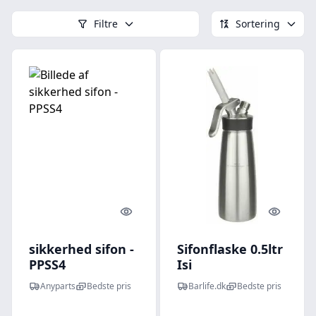
Filtre
Sortering
Quick look
Quick l
sikkerhed sifon -
Sifonflaske 0.5ltr
PPSS4
Isi
Anyparts
Bedste pris
Barlife.dk
Bedste pris