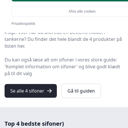
udvalgt 4 af de bedste sifoner, så du får det optimale
køb.
Afvis alle cookies
Privatlivspolitik
Leder du efter et godt sifon tilbud? Vil du have gratis
fragt? Eller har du allerede en bestemt model i
tankerne? Du finder det hele blandt de 4 produkter på
listen her.
Du kan også læse alt om sifoner i vores store guide:
'Komplet information om sifoner' og blive godt klædt
på til dit valg
Se alle 4 sifoner
Gå til guiden
Top 4 bedste sifoner)