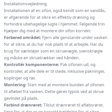
Installationsvejledning
Installationen af en sifon, også kendt som en
vandlås,
er afgørende for at sikre en effektiv dræning og
forhindre ubehagelige lugte i hjemmet. Følgende trin
hjælper dig med at montere din sifon korrekt:
Forbered området:
Fjern alle genstande under vasken
for at sikre, at du har nok plads til at arbejde. Har du
brug for værktøjer som en skruenøgle,
svensknøgle
og måske en skruetrækker ved hånden.
Kontrollér komponenterne:
Pak sifonen ud, og
kontroller, at alle dele er til stede, inklusive pakninger,
koplinger og rør.
Montering:
Start med at montere bunden af sifonen
til afløbet fra vasken. Dette gøres typisk ved at skrue
gevindet på plads.
Forbind drænrøret:
Tilslut drænrøret til afløbsrøret.
Sørg for, at der er en korrekt hældning for at sikre