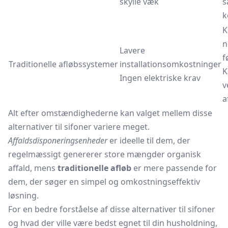
skylle væk
s
k
K
n
Lavere
f
Traditionelle afløbssystemer
installationsomkostninger
K
Ingen elektriske krav
v
a
Alt efter omstændighederne kan valget mellem disse
alternativer til sifoner variere meget.
Affaldsdisponeringsenheder
er ideelle til dem, der
regelmæssigt genererer store mængder organisk
affald, mens
traditionelle afløb
er mere passende for
dem, der søger en simpel og omkostningseffektiv
løsning.
For en bedre forståelse af disse alternativer til sifoner
og hvad der ville være bedst egnet til din husholdning,