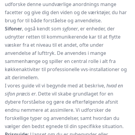
udforske denne uundværlige anordnings mange
facetter og give dig den viden og de værktøjer, du har
brug for til både forståelse og anvendelse.
Sifoner
, også kendt som
syfoner
, er enheder, der
udnytter retten til kommunikerende kar til at flytte
væsker fra et niveau til et andet, ofte under
anvendelse af lufttryk. De anvendes i mange
sammenhænge og spiller en central rolle i alt fra
køkkenaktiviter til professionelle vvs-installationer og
alt derimellem.
I vores guide vil vi begynde med at beskrive,
hvad en
sifon præcis er
. Dette vil skabe grundlaget for en
dybere forståelse og gøre de efterfølgende afsnit
endnu nemmere at assimilere. Vi udforsker de
forskellige typer og anvendelser, samt hvordan du
vælger den bedst egnede til din specifikke situation.
Prisguide:
Uanset om du er nybegynder eller