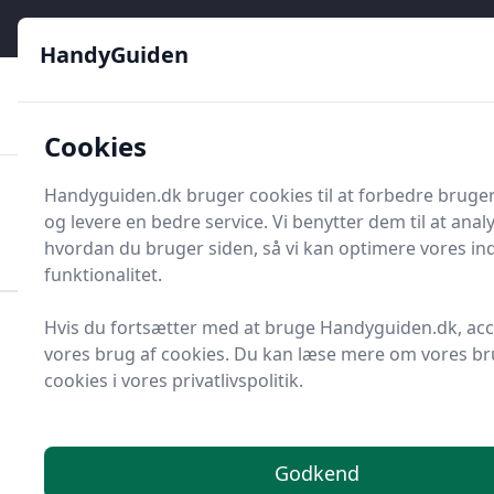
HandyGuiden - Din genvej til gør-det-selv og håndværkere
e menu
HandyGuiden
👌
🏆
De bedste priser
2.552 forskellige produkttyper
🛍️
🎖️
⭐⭐⭐⭐⭐
Tryg shopping
Mange kategorier
Cookies
HandyGuiden
Handyguiden.dk bruger cookies til at forbedre bruge
Men
og levere en bedre service. Vi benytter dem til at anal
Søg nu
Søg nu
hvordan du bruger siden, så vi kan optimere vores in
funktionalitet.
Hvis du fortsætter med at bruge Handyguiden.dk, ac
Forside
Renovering og Byggeri
vores brug af cookies. Du kan læse mere om vores br
Vandlåse og tilbehør
Sifon
cookies i vores privatlivspolitik.
Top 4 bedste sifoner
Godkend
Du er kommet til det rette sted! På HandyGuiden har vi