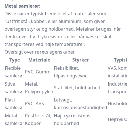
Metal samlerør:
Disse rør er typisk fremstillet af materialer som
rustfrit stål, kobber, eller aluminium, som giver
overlegen styrke og holdbarhed. Metalrør bruges, når
der kræves høj trykresistens eller når væsker skal
transporteres ved høje temperaturer.
Oversigt over rørets egenskaber
Type
Materiale
Styrker
Typis
Flexible
Fleksibilitet,
VVS, ko
PVC, Gummi
samlerør
tilpasningsevne
installat
Stive
Metal,
Industrie
Stabilitet, holdbarhed
samlerør
Polypropylen
transpor
Plast
Letvægt,
PVC, ABS
Husholdn
samlerør
korrosionsbestandighed
Metal
Rustfrit stål,
Høj trykresistens,
Højtryks
samlerør
Kobber
holdbarhed