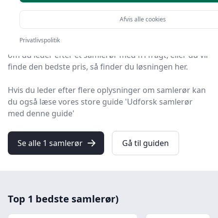
udvalgt 1 af de bedste samlerør, så du får det optimale
køb.
Afvis alle cookies
Privatlivspolitik
Uanset om du prioriterer høj kvalitet uanset prisen,
om du leder efter et samlerør med fri fragt, eller du vil
finde den bedste pris, så finder du løsningen her.
Hvis du leder efter flere oplysninger om samlerør kan
du også læse vores store guide 'Udforsk samlerør
med denne guide'
Se alle 1 samlerør
Gå til guiden
Top 1 bedste samlerør)