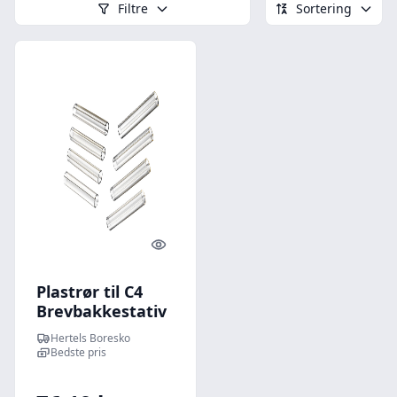
Filtre
Sortering
Quick look
Plastrør til C4
Brevbakkestativ
8 stk
Hertels Boresko
Bedste pris