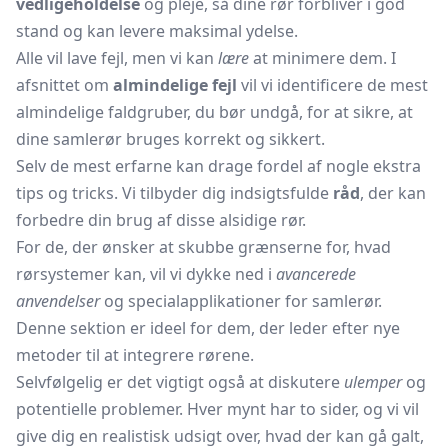
vedligeholdelse
og pleje, så dine rør forbliver i god
stand og kan levere maksimal ydelse.
Alle vil lave fejl, men vi kan
lære
at minimere dem. I
afsnittet om
almindelige fejl
vil vi identificere de mest
almindelige faldgruber, du bør undgå, for at sikre, at
dine samlerør bruges korrekt og sikkert.
Selv de mest erfarne kan drage fordel af nogle ekstra
tips og tricks. Vi tilbyder dig indsigtsfulde
råd
, der kan
forbedre din brug af disse alsidige rør.
For de, der ønsker at skubbe grænserne for, hvad
rørsystemer kan, vil vi dykke ned i
avancerede
anvendelser
og specialapplikationer for samlerør.
Denne sektion er ideel for dem, der leder efter nye
metoder til at integrere rørene.
Selvfølgelig er det vigtigt også at diskutere
ulemper
og
potentielle problemer. Hver mynt har to sider, og vi vil
give dig en realistisk udsigt over, hvad der kan gå galt,