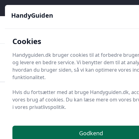
HandyGuiden - Din genvej til gør-det-selv og håndværkere
e menu
HandyGuiden
👌
🏆
De bedste priser
2.552 forskellige produkttyper
🛍️
🎖️
⭐⭐⭐⭐⭐
Tryg shopping
Mange kategorier
Cookies
HandyGuiden
Handyguiden.dk bruger cookies til at forbedre bruge
Men
og levere en bedre service. Vi benytter dem til at anal
Søg nu
Søg nu
hvordan du bruger siden, så vi kan optimere vores in
funktionalitet.
Hvis du fortsætter med at bruge Handyguiden.dk, ac
Forside
Renovering og Byggeri
Værktøj
vores brug af cookies. Du kan læse mere om vores br
Håndværktøj
Rør og Rørværktøj
Rør
Samlerør
i vores privatlivspolitik.
Top 1 bedste samlerør
Godkend
Du er kommet til det rette sted! På HandyGuiden har vi