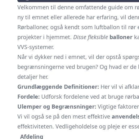
Velkommen til denne omfattende guide om rørba
ny til emnet eller allerede har erfaring, vil de
Rørballoner, også kendt som luftballon til rør 
projekter i hjemmet.
Disse fleksible
balloner
ka
VVS-systemer.
Når vi dykker ned i emnet, vil der opstå spø
begrænsningerne ved brugen? Og hvad er de bed
detaljer her.
Grundlæggende Definitioner:
Her vil vi afk
Fordele:
Udforsk fordelene ved at bruge rørbal
Ulemper og Begrænsninger:
Vigtige faktorer
Vi vil også se på den mest effektive
anvendels
effektiviteten. Vedligeholdelse og pleje er es
Afdeling