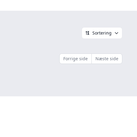
Sortering
Forrige side
Næste side