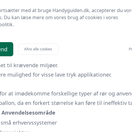
rørballoner, er udvalgt med henblik på holdbarhed og
ortsætter med at bruge Handyguiden.dk, accepterer du vor
s. Du kan læse mere om vores brug af cookies i vores
omerer, der er kendt for deres evne til at udvide sig 
politik.
ier og kan fungere i ekstremt varierede miljøforho
sesområdet. For eksempel kan en rørballon, der anve
es i et vandrørsystem, måske prioriterer fleksibilit
end
Afvis alle cookies
Pr
odstandsdygtighed over for trykændringer.
et til krævende miljøer.
e mulighed for visse lave tryk applikationer.
r for at imødekomme forskellige typer af rør og anven
rballon, da en forkert størrelse kan føre til ineffekti
Anvendelsesområde
g små erhvervssystemer