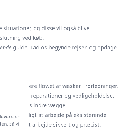
 situationer, og disse vil også blive
eslutning ved køb.
ende
guide. Lad os begynde rejsen og opdage
llere og blokere flowet af væsker i rørledninger.
, især under reparationer og vedligeholdelse.
ng mod rørets indre vægge.
t er nødvendigt at arbejde på eksisterende
levere en
en, så vi
teknikere at arbejde sikkert og præcist.