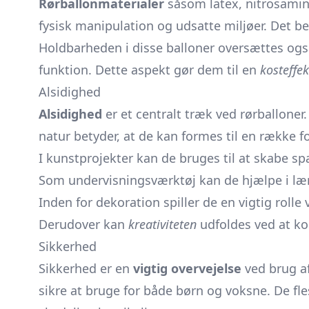
Rørballonmaterialer
såsom latex, nitrosaminf
fysisk manipulation og udsatte miljøer. Det be
Holdbarheden i disse balloner oversættes ogs
funktion. Dette aspekt gør dem til en
kosteffek
Alsidighed
Alsidighed
er et centralt træk ved rørballoner
natur betyder, at de kan formes til en række f
I kunstprojekter kan de bruges til at skabe 
Som undervisningsværktøj kan de hjælpe i lære
Inden for dekoration spiller de en vigtig rolle
Derudover kan
kreativiteten
udfoldes ved at kom
Sikkerhed
Sikkerhed er en
vigtig overvejelse
ved brug af
sikre at bruge for både børn og voksne. De fles