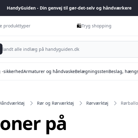
HandyGuiden - Din genvej til gør-det-selv og håndværkere
🛍️
ge produkttyper
Tryg shopping
g -sikkerhed
Armaturer og håndvaske
Belægningssten
Beslag, hængs
Håndværktøj
Rør og Rørværktøj
Rørværktøj
Rørball
loner på