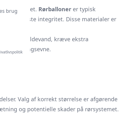
 fleksibilitet.
Rørballoner
er typisk
es brug
uden at miste integritet. Disse materialer er
ld.
ndes til spildevand, kræve ekstra
et og tætningsevne.
ivatlivspolitik
delser. Valg af korrekt størrelse er afgørende
v tætning og potentielle skader på rørsystemet.