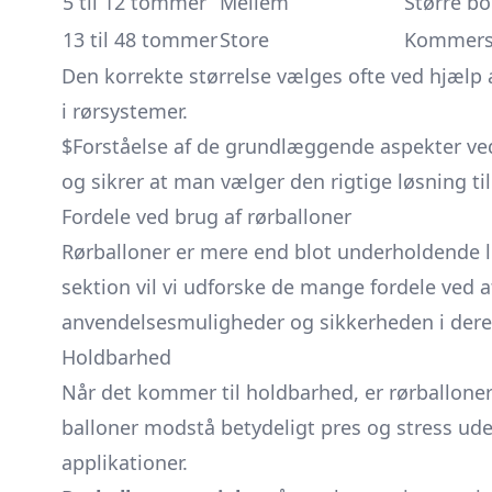
5 til 12 tommer
Mellem
Større bo
13 til 48 tommer
Store
Kommersie
Den korrekte størrelse vælges ofte ved hjælp 
i rørsystemer.
$Forståelse af de grundlæggende aspekter ved r
og sikrer at man vælger den rigtige løsning ti
Fordele ved brug af rørballoner
Rørballoner er mere end blot underholdende l
sektion vil vi udforske de mange fordele ved a
anvendelsesmuligheder og sikkerheden i deres
Holdbarhed
Når det kommer til holdbarhed, er rørballoner k
balloner modstå betydeligt pres og stress ude
applikationer.