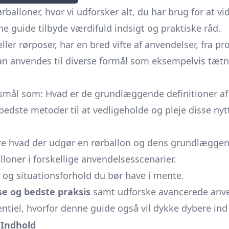
lloner, hvor vi udforsker alt, du har brug for at vi
nne guide tilbyde værdifuld indsigt og praktiske råd.
eller rørposer, har en bred vifte af anvendelser, fra p
n anvendes til diverse formål som eksempelvis tætni
rgsmål som: Hvad er de grundlæggende definitioner af
ste metoder til at vedligeholde og pleje disse nytt
lare hvad der udgør en rørballon og dens grundlægg
loner i forskellige anvendelsesscenarier.
 og situationsforhold du bør have i mente.
e og bedste praksis
samt udforske avancerede anve
sentiel, hvorfor denne guide også vil dykke dybere in
Indhold