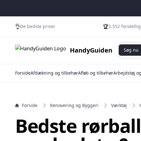
e menu
👌
🏆
De bedste priser
2.552 forskelli
Søg nu
HandyGuiden
Søg nu
Forside
Afdækning og tilbehør
Afløb og tilbehør
Arbejdstøj o
Forside
Renovering og Byggeri
Værktøj
Bedste rørbal