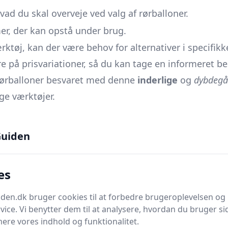
vad du skal overveje ved valg af rørballoner.
mer, der kan opstå under brug.
rktøj, kan der være behov for alternativer i specifikke
re på prisvariationer, så du kan tage en informeret b
 rørballoner besvaret med denne
inderlige
og
dybdegå
ge værktøjer.
uiden
r
oppustelig prop
, er et værktøj designet til at kontro
 til at opfange eller omdirigere vand og andre væsker
es
vor de udvider sig og hermed skaber en tæt forsegli
hindre lækage og oversvømmelse i situationer, hvor de
en.dk bruger cookies til at forbedre brugeroplevelsen og 
vice. Vi benytter dem til at analysere, hvordan du bruger sid
midlertidigt stoppe væskestrømmen, hvilket tillader 
ere vores indhold og funktionalitet.