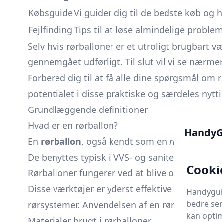
Købsguide
Vi guider dig til de bedste køb og h
Fejlfinding
Tips til at løse almindelige proble
Selv hvis rørballoner er et utroligt brugbart væ
gennemgået udførligt. Til slut vil vi se nærme
Forbered dig til at få alle dine spørgsmål om
potentialet i disse praktiske og særdeles nytti
Grundlæggende definitioner
Hvad er en rørballon?
HandyG
En
rørballon
, også kendt som en
rørboble
elle
De benyttes typisk i VVS- og sanitetssektoren
Cooki
Rørballoner fungerer ved at blive oppustet, h
Disse værktøjer er yderst effektive til at for
Handyguid
bedre ser
rørsystemer. Anvendelsen af en rørballon kan 
kan optim
Materialer brugt i rørballoner