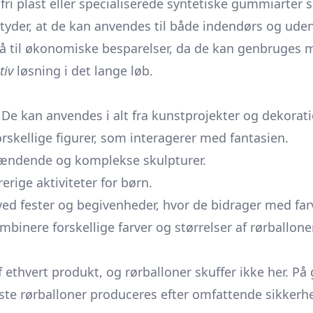
ri plast eller specialiserede syntetiske gummiarter si
tyder, at de kan anvendes til både indendørs og udend
å til økonomiske besparelser, da de kan genbruges 
tiv
løsning i det lange løb.
. De kan anvendes i alt fra kunstprojekter og dekorat
orskellige figurer, som interagerer med fantasien.
spændende og komplekse skulpturer.
rige aktiviteter for børn.
 ved fester og begivenheder, hvor de bidrager med farv
binere forskellige farver og størrelser af rørballone
 ethvert produkt, og rørballoner skuffer ikke her. På 
te rørballoner produceres efter omfattende sikkerheds